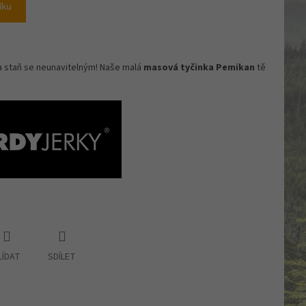
íku
a staň se neunavitelným! Naše malá
masová tyčinka Pemikan
tě
LÍDAT
SDÍLET