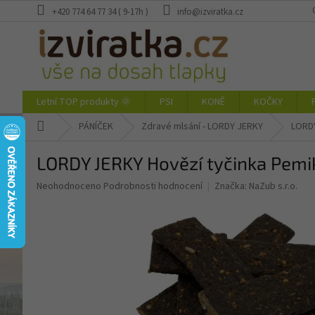
Přejít
+420 774 64 77 34 ( 9-17h )
info@izviratka.cz
na
obsah
Letní TOP produkty 🌞
PSI
KONĚ
KOČKY
Domů
PÁNÍČEK
Zdravé mlsání - LORDY JERKY
LORDY
LORDY JERKY Hovězí tyčinka Pemik
Průměrné
Neohodnoceno
Podrobnosti hodnocení
Značka:
NaZub s.r.o.
hodnocení
produktu
je
0,0
z
5
hvězdiček.