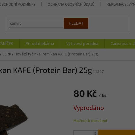
OBCHODNÍ PODMÍNKY
OCHRANA OSOBNÍCH ÚDAJŮ
REKLAMACE, VÝM
HLEDAT
PÁNÍČEK
Přírodní lékárna
Výživová poradna
Canicross v 
 JERKY Hovězí tyčinka Pemikan KAFE (Protein Bar) 25g
an KAFE (Protein Bar) 25g
11527
80 Kč
/ ks
Měrná
Vyprodáno
cena:
Možnosti doručení