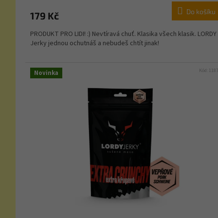
Do košíku
179 Kč
PRODUKT PRO LIDI! :) Nevtíravá chuť. Klasika všech klasik. LORDY
Jerky jednou ochutnáš a nebudeš chtít jinak!
Kód:
118
Novinka