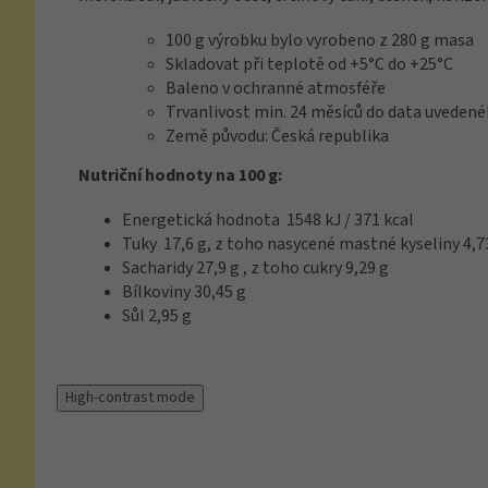
100 g výrobku bylo vyrobeno z 280 g masa
Skladovat při teplotě od +5°C do +25°C
Baleno v ochranné atmosféře
Trvanlivost min. 24 měsíců do data uveden
Země původu: Česká republika
Nutriční hodnoty na 100 g:
Energetická hodnota 1548 kJ / 371 kcal
Tuky 17,6 g, z toho nasycené mastné kyseliny 4,7
Sacharidy 27,9 g , z toho cukry 9,29 g
Bílkoviny 30,45 g
Sůl 2,95 g
High-contrast mode