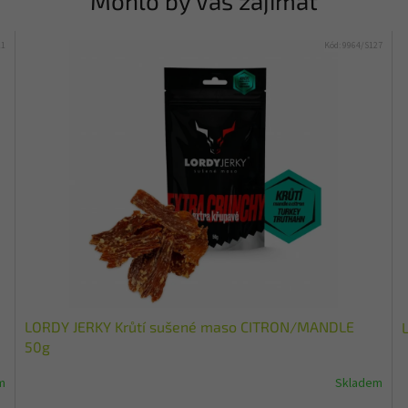
Mohlo by Vás zajímat
21
Kód:
9964/S127
LORDY JERKY Krůtí sušené maso CITRON/MANDLE
50g
m
Skladem