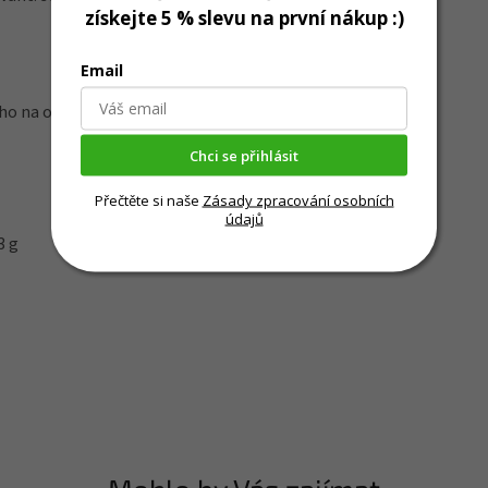
získejte 5 % slevu na první nákup :)
Email
ého na obalu
Chci se přihlásit
Přečtěte si naše
Zásady zpracování osobních
údajů
3 g