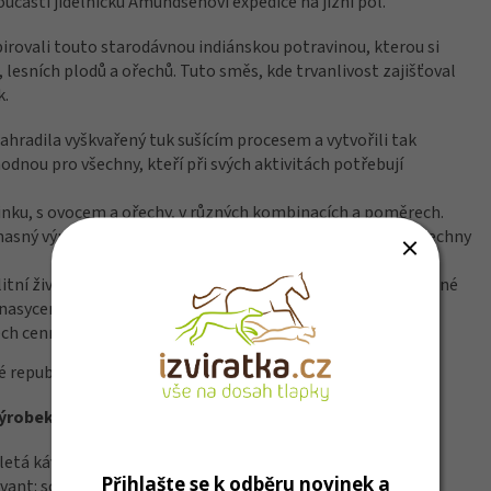
součástí jídelníčku Amundsenovi expedice na jižní pól.
irovali touto starodávnou indiánskou potravinou, kterou si
 lesních plodů a ořechů. Tuto směs, kde trvanlivost zajišťoval
k.
ahradila vyškvařený tuk sušícím procesem a vytvořili tak
odnou pro všechny, kteří při svých aktivitách potřebují
inku, s ovocem a ořechy, v různých kombinacích a poměrech.
asný výrobek, schválený veterinární správou a splňující všechny
tní živočišné a rostlinné (semena a ořechy) bílkoviny, ovocné
enasycené mastné oleje a tuky. Teplota při tepelné úpravě
ech cenných látek.
 republice. Pořádná nálož energie v praktickém balení.
ýrobek trvanlivý tepelně opracovaný.
letá káva (5%), rostlinný olej 0,3% (slunečnicová semínka),
Přihlašte se k odběru novinek a
rvant: sorban draselný (0,03%)