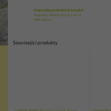
Doprodej posledních kousků
Doprodej oblečků pro psy až se
40% slevou
Související produkty
LORDY JERKY Hovězí sušené maso
LORDY JER