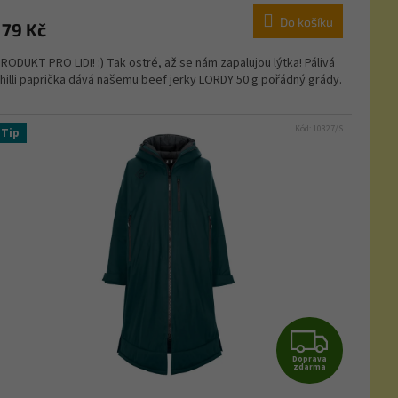
Do košíku
179 Kč
RODUKT PRO LIDI! :) Tak ostré, až se nám zapalujou lýtka! Pálivá
hilli paprička dává našemu beef jerky LORDY 50 g pořádný grády.
Kód:
10327/S
Tip
Z
Doprava
D
zdarma