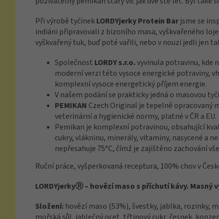
poživatelný pemikan starý víc jak dvě stě let. Byl také 
Při výrobě tyčinek
L
ORDYjerky
Protein Bar
jsme se insp
indiáni připravovali z bizoního masa, vyškvařeného loje,
vyškvařený tuk, buď poté vařili, nebo v nouzi jedli jen ta
Společnost
LORDY s.r.o.
vyvinula potravinu, kde n
moderní verzi této vysoce energické potraviny, vh
komplexní vysoce energetický příjem energie.
V našem podání se prakticky jedná o masovou tyč
PEMIKAN
Czech Original je tepelně opracovaný m
veterinární a hygienické normy, platné v ČR a EU.
Pemikan je komplexní potravinou, obsahující kvali
cukry, vlákninu, minerály, vitaminy, nasycené a n
nepřesahuje 75°C, čímž je zajištěno zachování vš
Ruční práce, vyšperkovaná receptura, 100% chov v České
LORDYjerkyⓇ – hovězí maso s příchutí kávy. Masný v
Složení:
hovězí maso (53%), švestky, jablka, rozinky, m
mořská sůl, jablečný ocet, třtinový cukr, česnek, konze