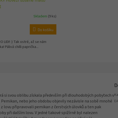
g
Skladem
(9 ks)
Do košíku
LIDI! :) Tak ostré, až se nám
a! Pálivá chilli paprička...
D
Ka
rá si svou oblibu získala především při dlouhodobých pobytech v
. Pemikan, nebo jeho obdobu objevily nezávisle na sobě mnohé
E
í se z lovu připravovali pemikan z čerstvých úlovků a ten pak
oby při dalším lovu. V jedné takové spižírně byl nalezen