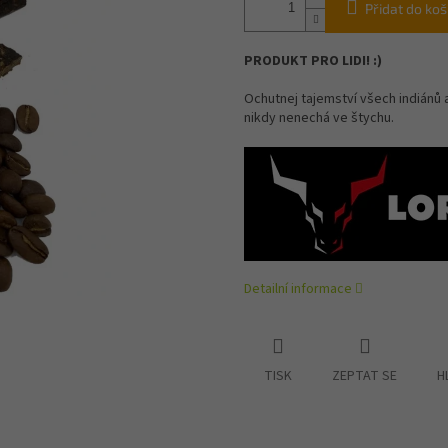
Přidat do koš
PRODUKT PRO LIDI! :)
Ochutnej tajemství všech indiánů 
nikdy nenechá ve štychu.
Detailní informace
TISK
ZEPTAT SE
H