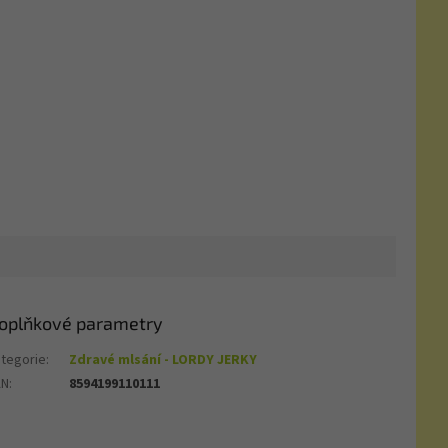
oplňkové parametry
tegorie
:
Zdravé mlsání - LORDY JERKY
AN
:
8594199110111