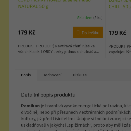
NATURAL 50 g
CHILLI 50 
Skladem
(8 ks)
179 Kč
179 Kč
Do košíku
PRODUKT PRO LIDI! :) Nevtíravá chuť. Klasika
PRODUKT PRO 
všech klasik. LORDY Jerky jednou ochutnáš a...
zapalujou lýtk
Popis
Hodnocení
Diskuze
Detailní popis produktu
Pemikan
je trvanlivá vysokoenergetická potravina, kte
divočině, nebo při přesunech v extrémních podmínkách
kultury, již před tisíciletími. Údajně si Indiáni vracejíc
uskladňovali v jakýchsi „spižírnách“, proto aby měli zás