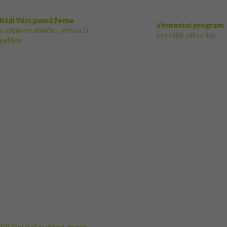
Rádi Vám pomůžeme
Věrnostní program
s výběrem oblečku, krmiva či
pro stálé zákazníky
pelíšku
KY Hovězí sušené maso