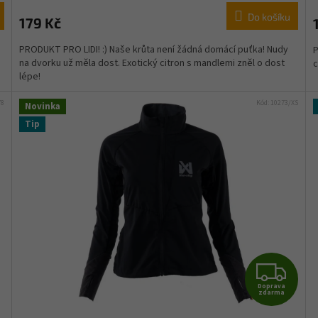
Do košíku
179 Kč
PRODUKT PRO LIDI! :) Naše krůta není žádná domácí puťka! Nudy
P
na dvorku už měla dost. Exotický citron s mandlemi zněl o dost
c
lépe!
78
Kód:
10273/XS
Novinka
Tip
Z
Doprava
D
zdarma