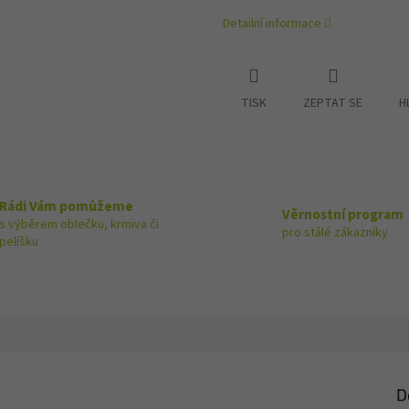
Detailní informace
TISK
ZEPTAT SE
H
Rádi Vám pomůžeme
Věrnostní program
s výběrem oblečku, krmiva či
pro stálé zákazníky
pelíšku
D