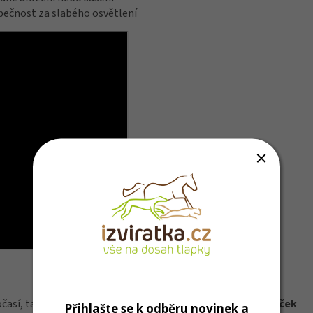
pečnost za slabého osvětlení
así, takže je ideální pro všechny psy.
Je to ten pravý obleček
Přihlašte se k odběru novinek a