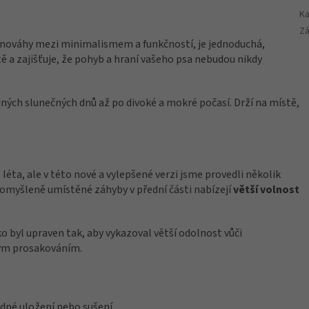
Ka
Zá
ovnováhy mezi minimalismem a funkčností, je jednoduchá,
ě a zajišťuje, že pohyb a hraní vašeho psa nebudou nikdy
ných slunečných dnů až po divoké a mokré počasí. Drží na místě,
léta, ale v této nové a vylepšené verzi jsme provedli několik
 Promyšleně umístěné záhyby v přední části nabízejí
větší volnost
ko byl upraven tak, aby vykazoval větší odolnost vůči
tým prosakováním.
adné uložení nebo sušení