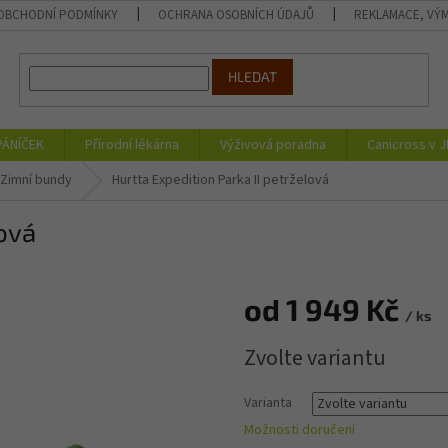
OBCHODNÍ PODMÍNKY
OCHRANA OSOBNÍCH ÚDAJŮ
REKLAMACE, VÝM
HLEDAT
PÁNÍČEK
Přírodní lékárna
Výživová poradna
Canicross v 
Zimní bundy
Hurtta Expedition Parka II petrželová
lová
od
1 949 Kč
/ ks
Měrná
Zvolte variantu
cena:
Varianta
Možnosti doručení