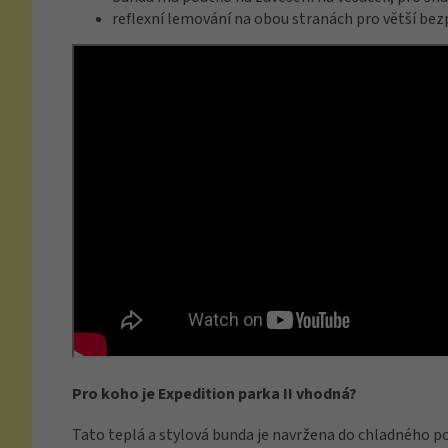
reflexní lemování na obou stranách pro větší bez
Pro koho je Expedition parka II vhodná?
Tato teplá a stylová bunda je navržena do chladného poč