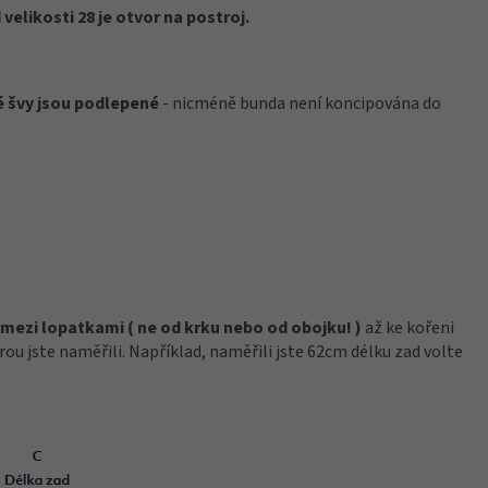
velikosti 28 je otvor na postroj.
é švy jsou podlepené
- nicméně bunda není koncipována do
mezi lopatkami ( ne od krku nebo od obojku! )
až ke kořeni
rou jste naměřili. Například, naměřili jste 62cm délku zad volte