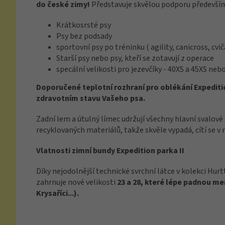
do české zimy!
Představuje skvělou podporu předevší
Krátkosrsté psy
Psy bez podsady
sportovní psy po tréninku ( agility, canicross, cvičá
Starší psy nebo psy, kteří se zotavují z operace
specální velikosti pro jezevčíky - 40XS a 45XS ne
Doporučené teplotní rozhraní pro oblékání Expedition
zdravotním stavu Vašeho psa.
Zadní lem a útulný límec udržují všechny hlavní svalové 
recyklovaných materiálů, takže skvěle vypadá, cítí se v n
Vlatnosti zimní bundy Expedition parka II
Díky nejodolnější technické svrchní látce v kolekci Hur
zahrnuje nové velikosti
23 a 28, které lépe padnou me
Krysaříci...).