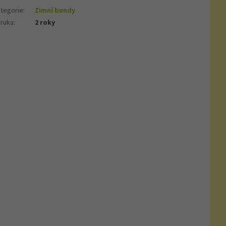
tegorie
:
Zimní bundy
ruka
:
2 roky