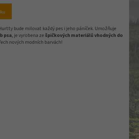
íku
Hurtty bude milovat každý pes i jeho páníček. Umožňuje
b psa
, je vyrobena ze
špičkových materiálů vhodných do
yřech nových modních barvách!