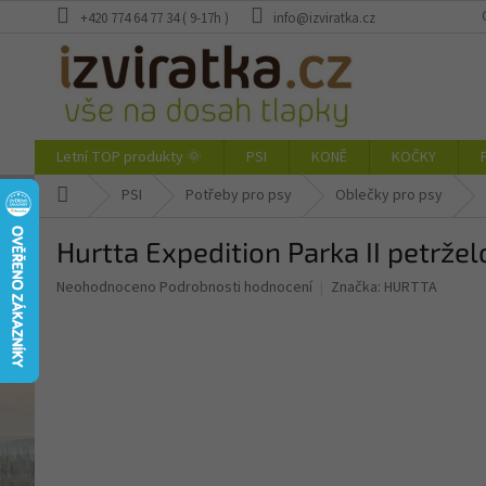
Přejít
+420 774 64 77 34 ( 9-17h )
info@izviratka.cz
na
obsah
Letní TOP produkty 🌞
PSI
KONĚ
KOČKY
Domů
PSI
Potřeby pro psy
Oblečky pro psy
Hurtta Expedition Parka II petrže
Průměrné
Neohodnoceno
Podrobnosti hodnocení
Značka:
HURTTA
hodnocení
produktu
je
0,0
z
5
hvězdiček.