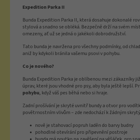
Expedition Parka II
Bunda Expedition Parka II, která dosahuje dokonalé r
stylová a snadno se obléká. Bezpečně drží na svém míst
omezeny, ať už se jedná o jakékoli dobrodružství.
Tato bunda je navržena pro všechny podmínky, od chlad
aniž by kdykoli bránila vašemu psovi v pohybu.
Co je nového?
Bunda Expedition Parka je oblíbenou mezi zákazníky již 
úprav, které jsou vhodné pro psy, aby byla ještě lepší.
pohybu
, když váš pes běhá nebo si hraje.
Zadní prošívání je skryté uvnitř bundy a otvor pro vodít
povětrnostním vlivům – zde nedochází k žádným skry
nově je stahovací popruh laděn do barvy budny
pohodlné otevírání pro připevnění postroje
bunda má poutko na zavěšení na věšáček, pro sn