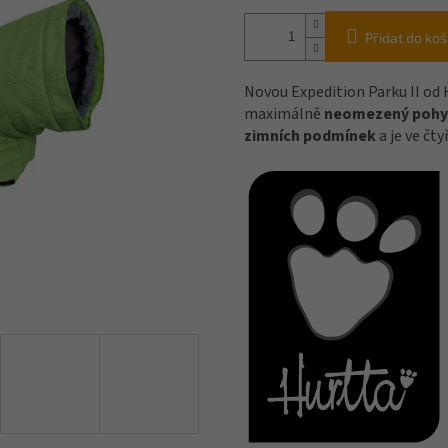
Přidat do koš
Novou Expedition Parku II od 
maximálně
neomezený pohy
zimních podmínek
a je ve čt