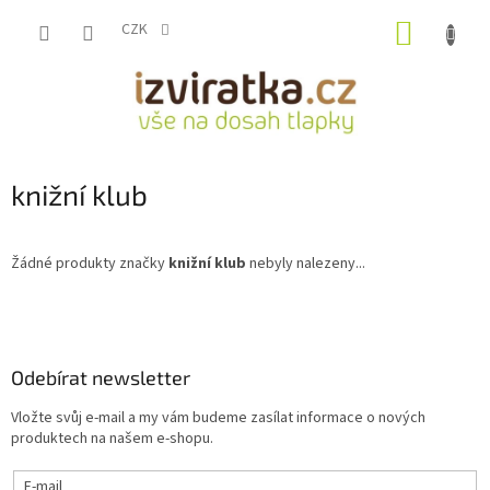
Přejít
NÁKUP
na
CZK
obsah
KOŠÍK
knižní klub
Žádné produkty značky
knižní klub
nebyly nalezeny...
Z
á
p
a
Odebírat newsletter
t
Vložte svůj e-mail a my vám budeme zasílat informace o nových
í
produktech na našem e-shopu.
E-mail