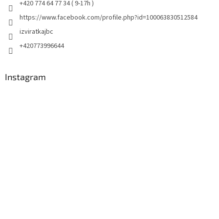
+420 774 64 77 34 ( 9-17h )
https://www.facebook.com/profile.php?id=100063830512584
izviratkajbc
+420773996644
Instagram