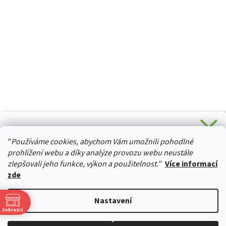
CHCETE SLEVU 5 % na Váš první nákup?
"
Používáme cookies, abychom Vám umožnili pohodlné
Stačí se přihlásit k odběru novinek z našeho obchodu a je
HURTTA-COLLECTION.CZ
Vaše :)
prohlížení webu a díky analýze provozu webu neustále
zlepšovali jeho funkce, výkon a použitelnost.
"
Více informací
zde
Ano, chci se přihlásit
Vytvořil Shoptet
Nastavení
Zásady zpracování osobních údajů
Zobrazit
Copyright 2026
izviratka.cz
. Všechna práva vyhrazena.
Upravit