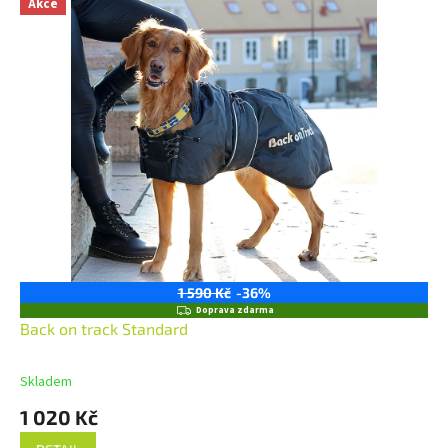
Akce
1 590 Kč
-36%
Z
Doprava zdarma
D
Back on track Standard
A
R
M
Skladem
A
1 020 Kč