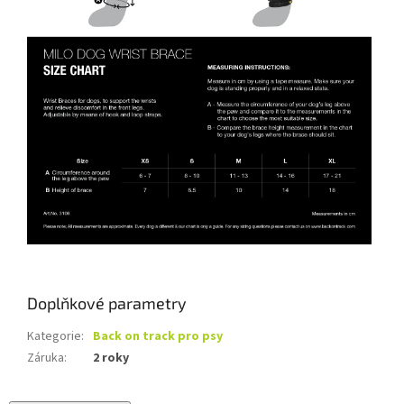
Doplňkové parametry
Kategorie
:
Back on track pro psy
Záruka
:
2 roky