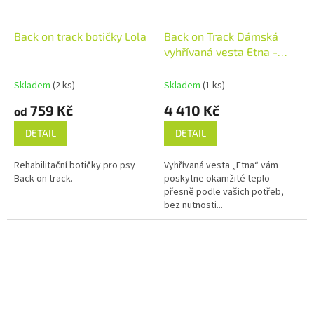
Back on track botičky Lola
Back on Track Dámská
vyhřívaná vesta Etna -
černá
Skladem
(2 ks)
Skladem
(1 ks)
759 Kč
4 410 Kč
od
DETAIL
DETAIL
Rehabilitační botičky pro psy
Vyhřívaná vesta „Etna“ vám
Back on track.
poskytne okamžité teplo
přesně podle vašich potřeb,
bez nutnosti...