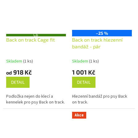
–25 %
Z
Back on track Cage fit
Back on track hlezenní
D
A
bandáž - pár
R
M
A
Skladem
(1 ks)
Skladem
(1 ks)
918 Kč
1 001 Kč
od
DETAIL
DETAIL
Podložka nejen do klecí a
Hlezenní bandáž pro psy Back
kennelek pro psy Back on track.
on track.
Akce