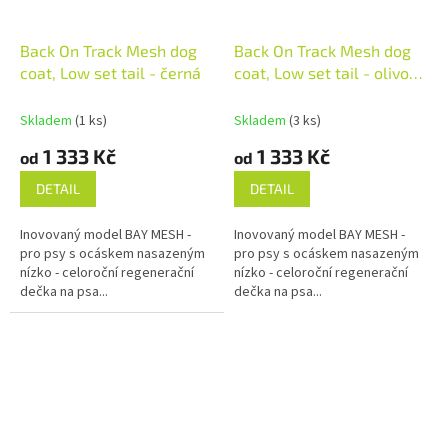
Back On Track Mesh dog
Back On Track Mesh dog
coat, Low set tail - černá
coat, Low set tail - olivově
zelená
Skladem
(1 ks)
Skladem
(3 ks)
1 333 Kč
1 333 Kč
od
od
DETAIL
DETAIL
Inovovaný model BAY MESH -
Inovovaný model BAY MESH -
pro psy s ocáskem nasazeným
pro psy s ocáskem nasazeným
nízko - celoroční regenerační
nízko - celoroční regenerační
dečka na psa...
dečka na psa...