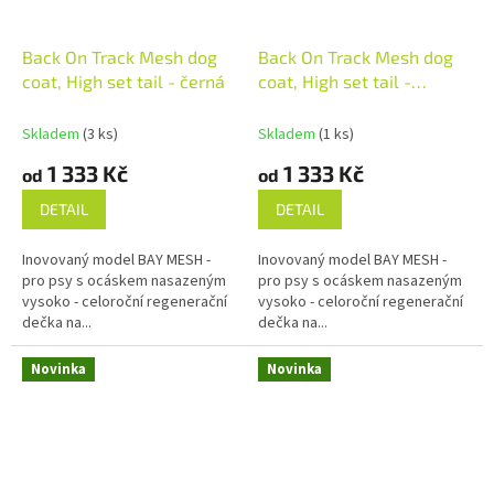
Back On Track Mesh dog
Back On Track Mesh dog
coat, High set tail - černá
coat, High set tail -
olivově zelená
Skladem
(3 ks)
Skladem
(1 ks)
1 333 Kč
1 333 Kč
od
od
DETAIL
DETAIL
Inovovaný model BAY MESH -
Inovovaný model BAY MESH -
pro psy s ocáskem nasazeným
pro psy s ocáskem nasazeným
vysoko - celoroční regenerační
vysoko - celoroční regenerační
dečka na...
dečka na...
Novinka
Novinka