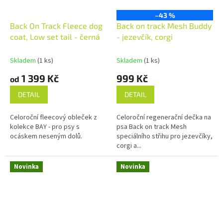
–43 %
Back On Track Fleece dog
Back on track Mesh Buddy
coat, Low set tail - černá
- jezevčík, corgi
Skladem
(1 ks)
Skladem
(1 ks)
1 399 Kč
999 Kč
od
DETAIL
DETAIL
Celoroční fleecový obleček z
Celoroční regenerační dečka na
kolekce BAY - pro psy s
psa Back on track Mesh
ocáskem neseným dolů.
speciálního střihu pro jezevčíky,
corgi a...
Novinka
Novinka