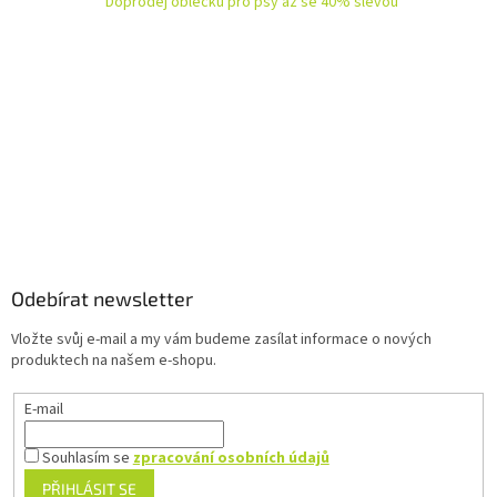
Doprodej oblečků pro psy až se 40% slevou
c
í
p
r
v
k
y
v
ý
p
Z
i
á
s
u
p
a
Odebírat newsletter
t
Vložte svůj e-mail a my vám budeme zasílat informace o nových
í
produktech na našem e-shopu.
E-mail
Souhlasím se
zpracování osobních údajů
PŘIHLÁSIT SE