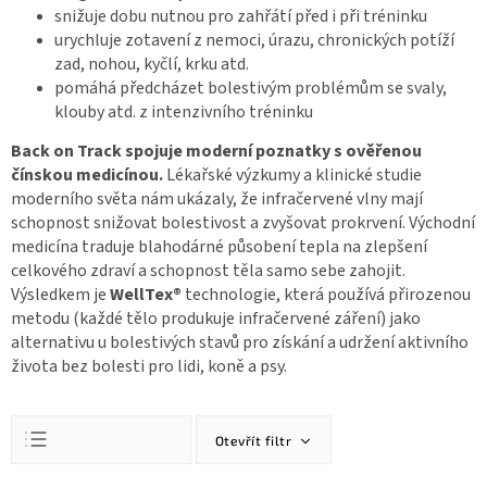
snižuje dobu nutnou pro zahřátí před i při tréninku
urychluje zotavení z nemoci, úrazu, chronických potíží
zad, nohou, kyčlí, krku atd.
pomáhá předcházet bolestivým problémům se svaly,
klouby atd. z intenzivního tréninku
Back on Track spojuje moderní poznatky s ověřenou
čínskou medicínou.
Lékařské výzkumy a klinické studie
moderního světa nám ukázaly, že infračervené vlny mají
schopnost snižovat bolestivost a zvyšovat prokrvení. Východní
medicína traduje blahodárné působení tepla na zlepšení
celkového zdraví a schopnost těla samo sebe zahojit.
Výsledkem je
WellTex®
technologie, která používá přirozenou
metodu (každé tělo produkuje infračervené záření) jako
alternativu u bolestivých stavů pro získání a udržení aktivního
života bez bolesti pro lidi, koně a psy.
Ř
Otevřít filtr
a
z
Doporučujeme