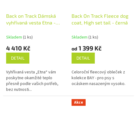
Back on Track Dámská
Back On Track Fleece dog
vyhřívaná vesta Etna -
coat, High set tail - černá
olivově zelená
Skladem
(1 ks)
Skladem
(1 ks)
4 410 Kč
1 399 Kč
od
DETAIL
DETAIL
Vyhřívaná vesta „Etna“ vám
Celoroční fleecový obleček z
poskytne okamžité teplo
kolekce BAY - pro psy s
přesně podle vašich potřeb,
ocáskem nasazeným vysoko.
bez nutnosti...
Akce