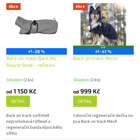
e
V
Akce
Akce
n
ý
Nejlevnější
í
p
Nejdražší
p
i
r
s
Nejprodávanější
o
p
Abecedně
d
r
Z
u
o
až
–28 %
až
–41 %
D
A
k
d
Back on track Bark All-
Back on track Mesh
R
t
u
Round šedá - reflexní
M
A
ů
k
t
Skladem
(2 ks)
Skladem
(2 ks)
ů
1 150 Kč
999 Kč
od
od
DETAIL
DETAIL
Back on track sotfshell
Celoroční regenerační dečka na
nepromokavá reflexní a
psa Back on track Mesh
regenerační bunda klasického
střihu.