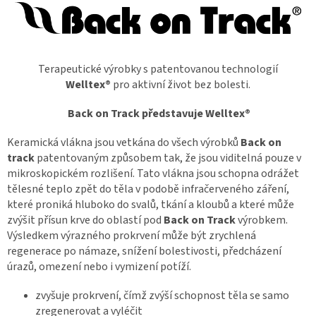
Terapeutické výrobky s patentovanou technologií
Welltex®
pro aktivní život bez bolesti.
Back on Track představuje Welltex®
Keramická vlákna jsou vetkána do všech výrobků
Back on
track
patentovaným způsobem tak, že jsou viditelná pouze v
mikroskopickém rozlišení. Tato vlákna jsou schopna odrážet
tělesné teplo zpět do těla v podobě infračerveného záření,
které proniká hluboko do svalů, tkání a kloubů a které může
zvýšit přísun krve do oblastí pod
Back on Track
výrobkem.
Výsledkem výrazného prokrvení může být zrychlená
regenerace po námaze, snížení bolestivosti, předcházení
úrazů, omezení nebo i vymizení potíží.
zvyšuje prokrvení, čímž zvýší schopnost těla se samo
zregenerovat a vyléčit