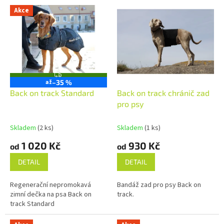
Akce
Z
až
–35 %
D
A
Back on track Standard
Back on track chránič zad
R
M
pro psy
A
Skladem
(2 ks)
Skladem
(1 ks)
1 020 Kč
930 Kč
od
od
DETAIL
DETAIL
Regenerační nepromokavá
Bandáž zad pro psy Back on
zimní dečka na psa Back on
track.
track Standard