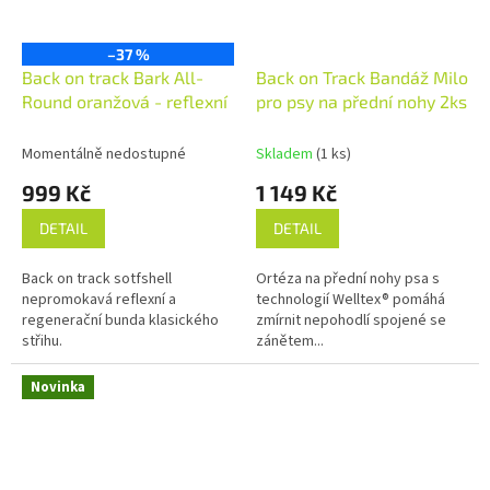
–37 %
Back on track Bark All-
Back on Track Bandáž Milo
Round oranžová - reflexní
pro psy na přední nohy 2ks
Momentálně nedostupné
Skladem
(1 ks)
999 Kč
1 149 Kč
DETAIL
DETAIL
Back on track sotfshell
Ortéza na přední nohy psa s
nepromokavá reflexní a
technologií Welltex® pomáhá
regenerační bunda klasického
zmírnit nepohodlí spojené se
střihu.
zánětem...
Novinka