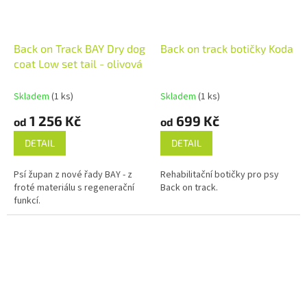
Back on Track BAY Dry dog
Back on track botičky Koda
coat Low set tail - olivová
Skladem
(1 ks)
Skladem
(1 ks)
1 256 Kč
699 Kč
od
od
DETAIL
DETAIL
Psí župan z nové řady BAY - z
Rehabilitační botičky pro psy
froté materiálu s regenerační
Back on track.
funkcí.