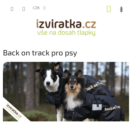
Přejít
NÁKUP
na
CZK
obsah
KOŠÍK
Back on track pro psy