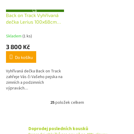
Z
Back on Track Vyhřívaná
D
A
dečka Lerius 100x68cm
R
M
Olive Green
A
Skladem
(1 ks)
3 800 Kč
Do košíku
Vyhřívaná dečka Back on Track
zahřeje Vás či Vašeho pejska na
zimních a podzimních
výpravách....
25
položek celkem
O
v
l
á
d
Doprodej posledních kousků
a