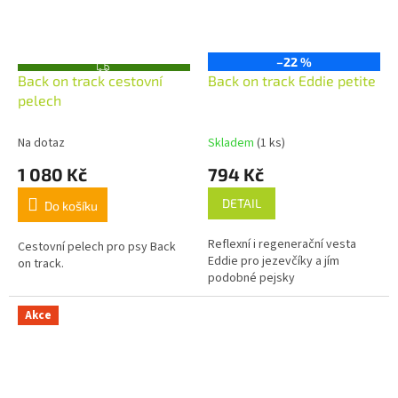
–22 %
Z
Back on track cestovní
Back on track Eddie petite
D
A
pelech
R
M
A
Na dotaz
Skladem
(1 ks)
1 080 Kč
794 Kč
DETAIL
Do košíku
Reflexní i regenerační vesta
Cestovní pelech pro psy Back
Eddie pro jezevčíky a jím
on track.
podobné pejsky
Akce