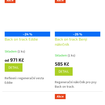
Akce
Akce
–24 %
–26 %
Back on track Eddie
Back on track Benji
nákrčník
Skladem
(1 ks)
Průměrné
Skladem
(1 ks)
hodnocení
971 Kč
od
produktu
585 Kč
je
DETAIL
5,0
DETAIL
z
Reflexní i regenerační vesta
5
Regenerační nákrčník pro psy
Eddie
hvězdiček.
Back on track.
Akce