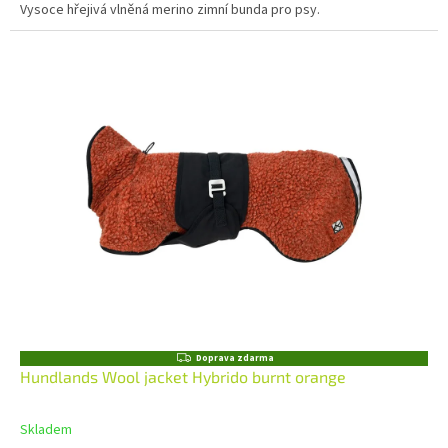
Vysoce hřejivá vlněná merino zimní bunda pro psy.
Z
Doprava zdarma
D
Hundlands Wool jacket Hybrido burnt orange
A
R
M
Skladem
A