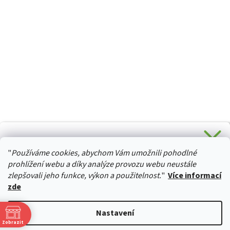
CHCETE SLEVU 5 % na Váš první nákup?
"
Používáme cookies, abychom Vám umožnili pohodlné
Stačí se přihlásit k odběru novinek z našeho obchodu a je
HURTTA-COLLECTION.CZ
Vaše :)
prohlížení webu a díky analýze provozu webu neustále
zlepšovali jeho funkce, výkon a použitelnost.
"
Více informací
zde
Ano, chci se přihlásit
Vytvořil Shoptet
Nastavení
Zásady zpracování osobních údajů
Zobrazit