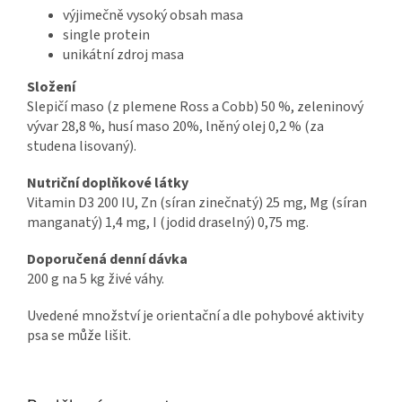
výjimečně vysoký obsah masa
single protein
unikátní zdroj masa
Složení
Slepičí maso (z plemene Ross a Cobb) 50 %, zeleninový
vývar 28,8 %, husí maso 20%, lněný olej 0,2 % (za
studena lisovaný).
Nutriční doplňkové látky
Vitamin D3 200 IU, Zn (síran zinečnatý) 25 mg, Mg (síran
manganatý) 1,4 mg, I (jodid draselný) 0,75 mg.
Doporučená denní dávka
200 g na 5 kg živé váhy.
Uvedené množství je orientační a dle pohybové aktivity
psa se může lišit.