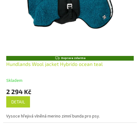
Z
Doprava zdarma
D
Hundlands Wool jacket Hybrido ocean teal
A
R
M
Skladem
A
2 294 Kč
DETAIL
Vysoce hřejivá vlněná merino zimní bunda pro psy.