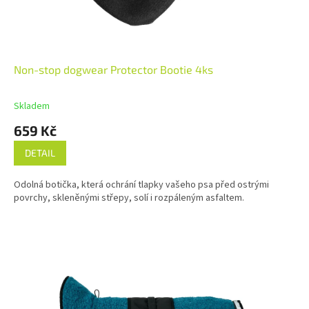
Non-stop dogwear Protector Bootie 4ks
Skladem
659 Kč
DETAIL
Odolná botička, která ochrání tlapky vašeho psa před ostrými
povrchy, skleněnými střepy, solí i rozpáleným asfaltem.