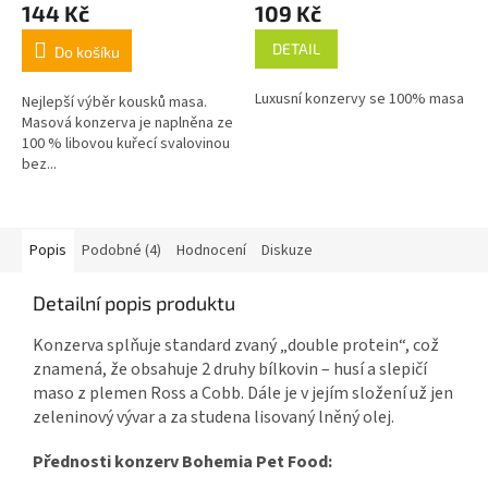
144 Kč
109 Kč
DETAIL
Do košíku
Luxusní konzervy se 100% masa
Nejlepší výběr kousků masa.
Masová konzerva je naplněna ze
100 % libovou kuřecí svalovinou
bez...
Popis
Podobné (4)
Hodnocení
Diskuze
Detailní popis produktu
Konzerva splňuje standard zvaný „double protein“, což
znamená, že obsahuje 2 druhy bílkovin – husí a slepičí
maso z plemen Ross a Cobb. Dále je v jejím složení už jen
zeleninový vývar a za studena lisovaný lněný olej.
Přednosti konzerv Bohemia Pet Food: