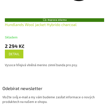
Z
Doprava zdarma
D
Hundlands Wool jacket Hybrido charcoal
A
R
M
Skladem
A
2 294 Kč
DETAIL
Vysoce hřejivá vlněná merino zimní bunda pro psy.
Z
á
p
a
Odebírat newsletter
t
Vložte svůj e-mail a my vám budeme zasílat informace o nových
í
produktech na našem e-shopu.