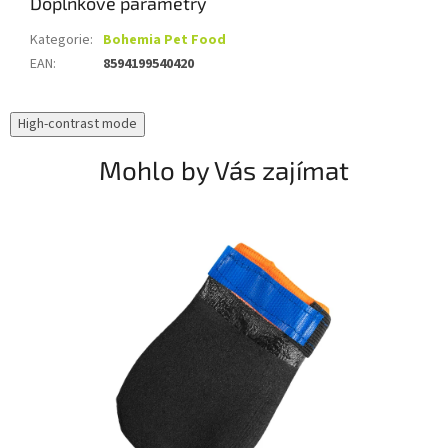
Doplňkové parametry
Kategorie
:
Bohemia Pet Food
EAN
:
8594199540420
High-contrast mode
Mohlo by Vás zajímat