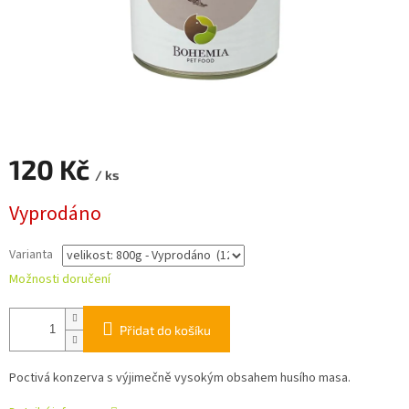
120 Kč
/ ks
Měrná
Vyprodáno
cena:
Varianta
Možnosti doručení
Přidat do košíku
Poctivá konzerva s výjimečně vysokým obsahem husího masa.