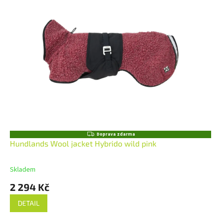
Z
Doprava zdarma
D
Hundlands Wool jacket Hybrido wild pink
A
R
M
Skladem
A
2 294 Kč
DETAIL