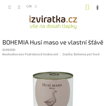
Přejít
NÁKUP
na
CZK
obsah
KOŠÍK
BOHEMIA Husí maso ve vlastní šťávě
6169/800
Průměrné
Neohodnoceno
Podrobnosti hodnocení
Značka:
Bohemia pet food
hodnocení
produktu
je
0,0
z
5
hvězdiček.