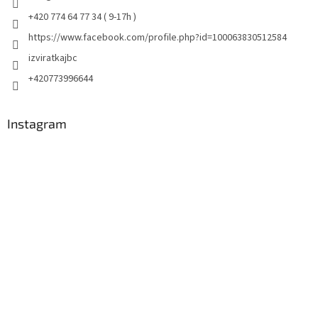
+420 774 64 77 34 ( 9-17h )
https://www.facebook.com/profile.php?id=100063830512584
izviratkajbc
+420773996644
Instagram