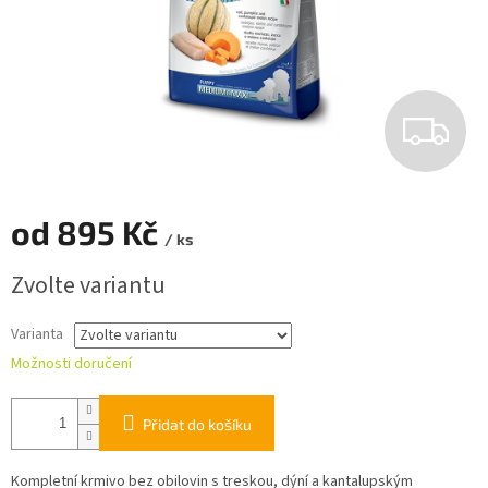
Z
D
A
od
895 Kč
/ ks
R
Měrná
Zvolte variantu
cena:
M
Varianta
A
Možnosti doručení
Přidat do košíku
Kompletní krmivo bez obilovin s treskou, dýní a kantalupským