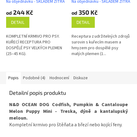
Na objednávku - SKLADEM ZÍTRA
Na objednávku - SKLADEM ZÍTRA
244 Kč
350 Kč
od
od
DETAIL
DETAIL
KOMPLETNÍ KRMIVO PRO PSY.
Receptura z udržitelných zdrojů
KUŘECÍ RECEPTURA PRO
surovin s kuřecím masem a
DOSPĚLÉ PSY VELKÝCH PLEMEN
hmyzem pro dospělé psy
(25–45 KG).
malých plemen (1...
Popis
Podobné (4)
Hodnocení
Diskuze
Detailní popis produktu
N&D OCEAN DOG Codfish, Pumpkin & Cantaloupe
Melon Puppy Mini -
Treska, dýně a kantalupský
meloun.
Kompletní krmivo pro štěňata a březí nebo kojící feny.