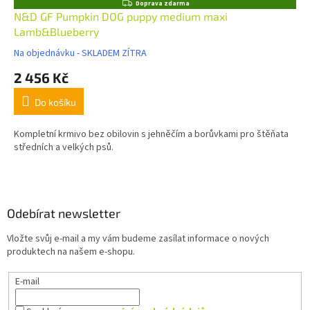
Z
Doprava zdarma
D
N&D GF Pumpkin DOG puppy medium maxi
A
Lamb&Blueberry
R
M
Na objednávku - SKLADEM ZÍTRA
A
2 456 Kč
Do košíku
Kompletní krmivo bez obilovin s jehněčím a borůvkami pro štěňata
středních a velkých psů.
Z
á
p
a
Odebírat newsletter
t
Vložte svůj e-mail a my vám budeme zasílat informace o nových
í
produktech na našem e-shopu.
E-mail