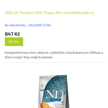
N&D GF Pumpkin DOG Puppy Mini Lamb&Blueberry
Na objednávku - SKLADEM ZÍTRA
847 Kč
DETAIL
Kompletní krmivo bez obilovin s jehněčím a borůvkami pro štěňata a
březí a kojící feny malých plemen.