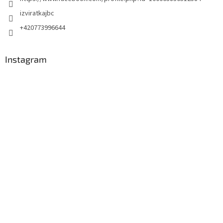
izviratkajbc
+420773996644
Instagram