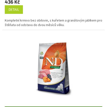
436 Kč
DETAIL
Kompletní krmivo bez obilovin, s kuřetem a granátovým jablkem pro
štěňata od odstavu do dvou měsíců věku.