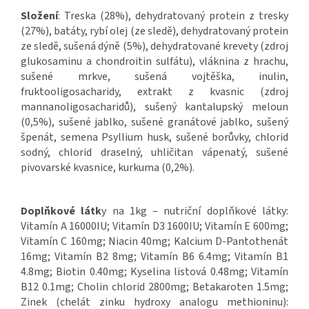
Složení
: Treska (28%), dehydratovaný protein z tresky
(27%), batáty, rybí olej (ze sledě), dehydratovaný protein
ze sledě, sušená dýně (5%), dehydratované krevety (zdroj
glukosaminu a chondroitin sulfátu), vláknina z hrachu,
sušené mrkve, sušená vojtěška, inulin,
fruktooligosacharidy, extrakt z kvasnic (zdroj
mannanoligosacharidů), sušený kantalupský meloun
(0,5%), sušené jablko, sušené granátové jablko, sušený
špenát, semena Psyllium husk, sušené borůvky, chlorid
sodný, chlorid draselný, uhličitan vápenatý, sušené
pivovarské kvasnice, kurkuma (0,2%).
Doplňkové látk
y na 1kg – nutriční doplňkové látky:
Vitamín A 16000IU; Vitamín D3 1600IU; Vitamín E 600mg;
Vitamín C 160mg; Niacin 40mg; Kalcium D-Pantothenát
16mg; Vitamín B2 8mg; Vitamín B6 6.4mg; Vitamín B1
4.8mg; Biotin 0.40mg; Kyselina listová 0.48mg; Vitamín
B12 0.1mg; Cholin chlorid 2800mg; Betakaroten 1.5mg;
Zinek (chelát zinku hydroxy analogu methioninu):