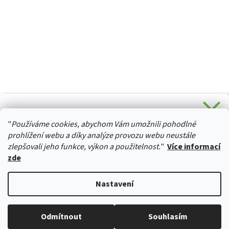
CHCETE SLEVU 5 % na Váš první nákup?
"
Používáme cookies, abychom Vám umožnili pohodlné
Stačí se přihlásit k odběru novinek z našeho obchodu a je
HURTTA-COLLECTION.CZ
Vaše :)
prohlížení webu a díky analýze provozu webu neustále
zlepšovali jeho funkce, výkon a použitelnost.
"
Více informací
zde
Ano, chci se přihlásit
Vytvořil Shoptet
Nastavení
Zásady zpracování osobních údajů
Copyright 2026
izviratka.cz
. Všechna práva vyhrazena.
Upravit
Odmítnout
Souhlasím
nastavení cookies