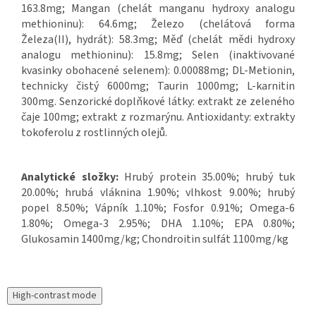
163.8mg; Mangan (chelát manganu hydroxy analogu
methioninu): 64.6mg; Železo (chelátová forma
Železa(II), hydrát): 58.3mg; Měď (chelát mědi hydroxy
analogu methioninu): 15.8mg; Selen (inaktivované
kvasinky obohacené selenem): 0.00088mg; DL-Metionin,
technicky čistý 6000mg; Taurin 1000mg; L-karnitin
300mg. Senzorické doplňkové látky: extrakt ze zeleného
čaje 100mg; extrakt z rozmarýnu. Antioxidanty: extrakty
tokoferolu z rostlinných olejů.
Analytické složky:
Hrubý protein 35.00%; hrubý tuk
20.00%; hrubá vláknina 1.90%; vlhkost 9.00%; hrubý
popel 8.50%; Vápník 1.10%; Fosfor 0.91%; Omega-6
1.80%; Omega-3 2.95%; DHA 1.10%; EPA 0.80%;
Glukosamin 1400mg/kg; Chondroitin sulfát 1100mg/kg
High-contrast mode