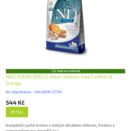
Z
Doprava zdarma
D
N&D OCEAN DOG LG Adult medium maxi Codfish &
A
Orange
R
M
Na objednávku - SKLADEM ZÍTRA
A
544 Kč
DETAIL
Kompletní suché krmivo s nízkým obsahem obilovin, treskou a
pomerančem pro dospělé psy.