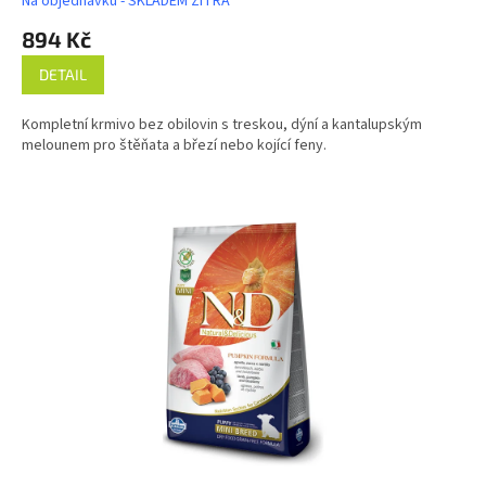
Na objednávku - SKLADEM ZÍTRA
894 Kč
DETAIL
Kompletní krmivo bez obilovin s treskou, dýní a kantalupským
melounem pro štěňata a březí nebo kojící feny.