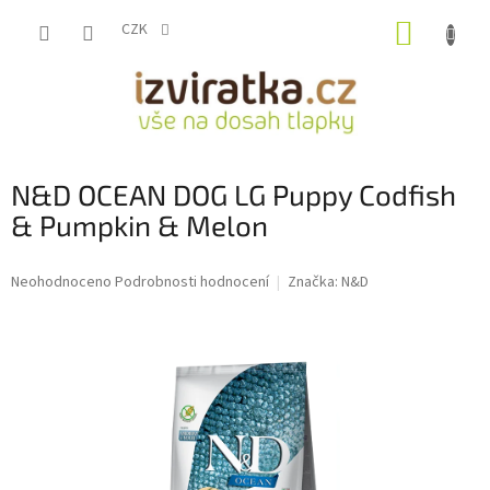
Přejít
NÁKUP
na
CZK
obsah
KOŠÍK
N&D OCEAN DOG LG Puppy Codfish
& Pumpkin & Melon
Průměrné
Neohodnoceno
Podrobnosti hodnocení
Značka:
N&D
hodnocení
produktu
je
0,0
z
5
hvězdiček.