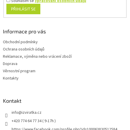
Souhlasím se
zpracování osobních údajů
PŘIHLÁSIT SE
Informace pro vás
Obchodní podmínky
Ochrana osobních údajů
Reklamace, výměna nebo vrácení zboží
Doprava
Věrnostní program
Kontakty
Kontakt
info
@
izviratka.cz
+420 774 64 77 34 ( 9-17h )
https://www.facebook.com/profile.php?id=100063830512584