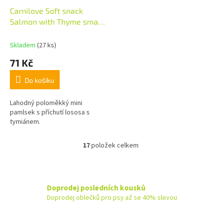
Carnilove Soft snack
Salmon with Thyme small
bite 200g
Skladem
(27 ks)
71 Kč
Do košíku
Lahodný poloměkký mini
pamlsek s příchutí lososa s
tymiánem.
17
položek celkem
O
v
l
á
d
Doprodej posledních kousků
a
Doprodej oblečků pro psy až se 40% slevou
c
í