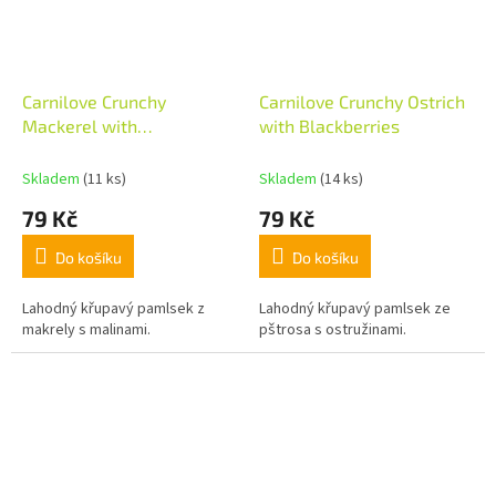
Carnilove Crunchy
Carnilove Crunchy Ostrich
Mackerel with
with Blackberries
Raspberries
Skladem
(11 ks)
Skladem
(14 ks)
79 Kč
79 Kč
Do košíku
Do košíku
Lahodný křupavý pamlsek z
Lahodný křupavý pamlsek ze
makrely s malinami.
pštrosa s ostružinami.