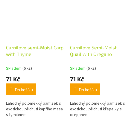
Carnilove semi-Moist Carp
Carnilove Semi-Moist
with Thyme
Quail with Oregano
Skladem
(6 ks)
Skladem
(6 ks)
71 Kč
71 Kč
Do košíku
Do košíku
Lahodný poloměkký pamlsek s
Lahodný poloměkký pamlsek s
exotickou příchutí kapřího masa
exotickou příchutí křepelky s
s tymiánem.
oreganem.