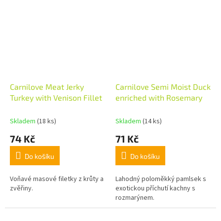
Carnilove Meat Jerky
Carnilove Semi Moist Duck
Turkey with Venison Fillet
enriched with Rosemary
Skladem
(18 ks)
Skladem
(14 ks)
74 Kč
71 Kč
Do košíku
Do košíku
Voňavé masové filetky z krůty a
Lahodný poloměkký pamlsek s
zvěřiny.
exotickou příchutí kachny s
rozmarýnem.