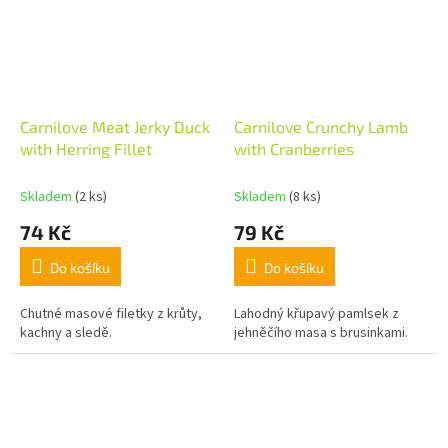
Carnilove Meat Jerky Duck
Carnilove Crunchy Lamb
with Herring Fillet
with Cranberries
Skladem
(2 ks)
Skladem
(8 ks)
74 Kč
79 Kč
Do košíku
Do košíku
Chutné masové filetky z krůty,
Lahodný křupavý pamlsek z
kachny a sledě.
jehněčího masa s brusinkami.