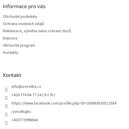
Informace pro vás
Obchodní podmínky
Ochrana osobních údajů
Reklamace, výměna nebo vrácení zboží
Doprava
Věrnostní program
Kontakty
Kontakt
info
@
izviratka.cz
+420 774 64 77 34 ( 9-17h )
https://www.facebook.com/profile.php?id=100063830512584
izviratkajbc
+420773996644