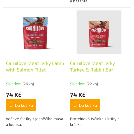
a bažanta.
Carnilove Meat Jerky Lamb
Carnilove Meat Jerky
with Salmon Fillet
Turkey & Rabbit Bar
Skladem
(26 ks)
Skladem
(22 ks)
74 Kč
74 Kč
Do košíku
Do košíku
Voňavé filetky z jehněčího masa
Proteinová tyčinka z krůty a
a lososa.
králíka.