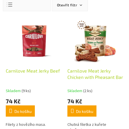
Ř
Otevřít filtr
a
z
Doporučujeme
e
V
n
ý
Nejlevnější
í
p
Nejdražší
p
i
r
s
Nejprodávanější
o
p
Abecedně
d
r
u
o
k
d
Carnilove Meat Jerky Beef
Carnilove Meat Jerky
t
u
Chicken with Pheasant Bar
ů
k
t
Skladem
(9 ks)
Skladem
(2 ks)
ů
74 Kč
74 Kč
Do košíku
Do košíku
Filety z hovězího masa.
Chutná filetka z kuřete