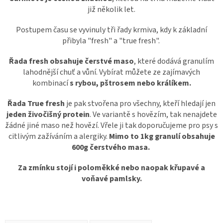
již několik let.
Postupem času se vyvinuly tři řady krmiva, kdy k základní
přibyla "fresh" a "true fresh".
Řada fresh obsahuje čerstvé maso
, které dodává granulím
lahodnější chuť a vůní. Vybírat můžete ze zajímavých
kombinací
s rybou, pštrosem nebo králíkem.
Řada True fresh
je pak stvořena pro všechny, kteří hledají jen
jeden živočišný protein
. Ve variantě s hovězím, tak nenajdete
žádné jiné maso než hovězí. Vřele ji tak doporučujeme pro psy s
citlivým zažíváním a alergiky.
Mimo to 1kg granulí obsahuje
600g čerstvého masa.
Za zmínku stojí i poloměkké nebo naopak křupavé a
voňavé pamlsky.