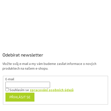
p
r
v
k
y
v
ý
p
Z
i
á
s
u
p
a
Odebírat newsletter
t
Vložte svůj e-mail a my vám budeme zasílat informace o nových
í
produktech na našem e-shopu.
E-mail
Souhlasím se
zpracování osobních údajů
PŘIHLÁSIT SE