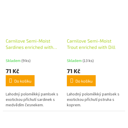
Carnilove Semi-Moist
Carnilove Semi-Moist
Sardines enriched with
Trout enriched with Dill
Wild garlic
Skladem
(9 ks)
Skladem
(13 ks)
71 Kč
71 Kč
Do košíku
Do košíku
Lahodný poloměkký pamlsek s
Lahodný poloměkký pamlsek s
exotickou příchutí sardinek s
exotickou příchutí pstruha s
medvědím česnekem.
koprem.