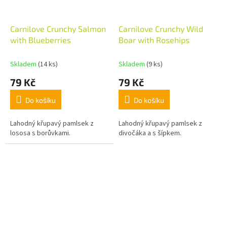
Carnilove Crunchy Salmon
Carnilove Crunchy Wild
with Blueberries
Boar with Rosehips
Skladem
(14 ks)
Skladem
(9 ks)
79 Kč
79 Kč
Do košíku
Do košíku
Lahodný křupavý pamlsek z
Lahodný křupavý pamlsek z
lososa s borůvkami.
divočáka a s šípkem.