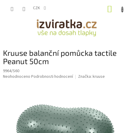
Přejít
NÁKUP
na
CZK
obsah
KOŠÍK
Kruuse balanční pomůcka tactile
Peanut 50cm
9964/S60
Průměrné
Neohodnoceno
Podrobnosti hodnocení
Značka:
kruuse
hodnocení
produktu
je
0,0
z
5
hvězdiček.