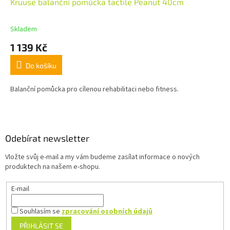
Kruuse balanční pomůcka tactile Peanut 40cm
Skladem
1 139 Kč
Do košíku
Balanční pomůcka pro cílenou rehabilitaci nebo fitness.
Z
á
p
a
Odebírat newsletter
t
Vložte svůj e-mail a my vám budeme zasílat informace o nových
í
produktech na našem e-shopu.
E-mail
Souhlasím se
zpracování osobních údajů
PŘIHLÁSIT SE