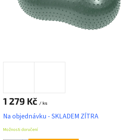
1 279 Kč
/ ks
Měrná
Na objednávku - SKLADEM ZÍTRA
cena:
Možnosti doručení