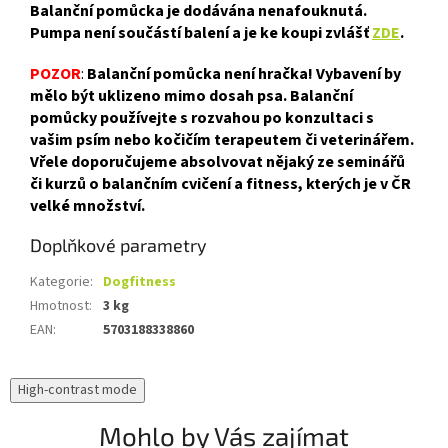
Balanční pomůcka je dodávána nenafouknutá.
Pumpa není součástí balení a je ke koupi zvlášť
ZDE
.
POZOR
:
Balanční pomůcka není hračka! Vybavení by
mělo být uklizeno mimo dosah psa. Balanční
pomůcky používejte s rozvahou po konzultaci s
vašim psím nebo kočičím terapeutem či veterinářem.
Vřele doporučujeme absolvovat nějaký ze seminářů
či kurzů o balančním cvičení a fitness, kterých je v ČR
velké množství.
Doplňkové parametry
Kategorie
:
Dogfitness
Hmotnost
:
3 kg
EAN
:
5703188338860
High-contrast mode
Mohlo by Vás zajímat