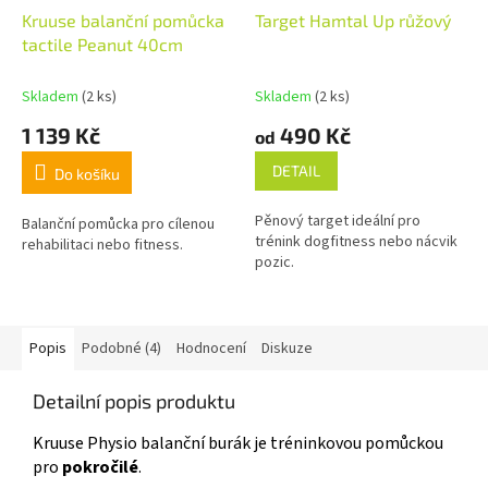
Kruuse balanční pomůcka
Target Hamtal Up růžový
tactile Peanut 40cm
Skladem
(2 ks)
Skladem
(2 ks)
1 139 Kč
490 Kč
od
DETAIL
Do košíku
Pěnový target ideální pro
Balanční pomůcka pro cílenou
trénink dogfitness nebo nácvik
rehabilitaci nebo fitness.
pozic.
Popis
Podobné (4)
Hodnocení
Diskuze
Detailní popis produktu
Kruuse Physio balanční burák je tréninkovou pomůckou
pro
pokročilé
.