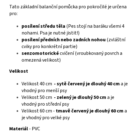
Tato základní balanční pomůcka pro pokročilé je určena
pro:
posílení středu těla
(Pes stojí na baráku všemi 4
nohami. Psa je nutné jistit!)
posílení předních nebo zadních nohou
(zvláštní
cviky pro konkrétní partie)
senzomotorické
cvičení (vroubkovaný povrch a
omezená velikost)
Velikost
Velikost 40 cm
- sytě červený je dlouhý 40 cm
a je
vhodný pro menší psy
Velikost 50 cm
- zelený je dlouhý 50 cm
a je
vhodný pro střední psy
Velikost 60 cm -
tmavě červený je dlouhý 60 cm
a
je vhodný pro velké psy
Materiál
- PVC