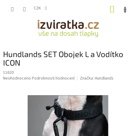
Přejít
NÁKUP
na
CZK
obsah
KOŠÍK
Hundlands SET Obojek L a Vodítko
ICON
11620
Průměrné
Neohodnoceno
Podrobnosti hodnocení
Značka:
Hundlands
hodnocení
produktu
je
0,0
z
5
hvězdiček.