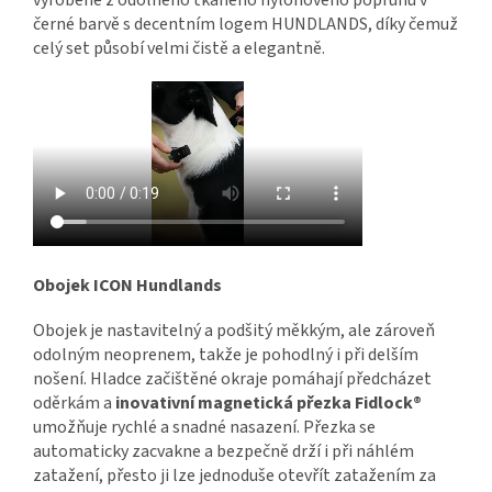
černé barvě s decentním logem HUNDLANDS, díky čemuž
celý set působí velmi čistě a elegantně.
Obojek ICON Hundlands
Obojek je nastavitelný a podšitý měkkým, ale zároveň
odolným neoprenem, takže je pohodlný i při delším
nošení. Hladce začištěné okraje pomáhají předcházet
oděrkám a
inovativní magnetická přezka Fidlock®
umožňuje rychlé a snadné nasazení. Přezka se
automaticky zacvakne a bezpečně drží i při náhlém
zatažení, přesto ji lze jednoduše otevřít zatažením za