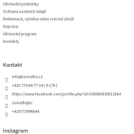
Obchodní podmínky
Ochrana osobních údajů
Reklamace, výměna nebo vrácení zboží
Doprava
Věrnostní program
Kontakty
Kontakt
info
@
izviratka.cz
+420 774 64 77 34 ( 9-17h )
https://www.facebook.com/profile.php?id=100063830512584
izviratkajbc
+420773996644
Instagram