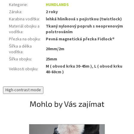
Kategorie
:
HUNDLANDS
Záruka
:
2 roky
Karabina vodítka
:
lehká hliníková s pojistkou (twistlock)
Materiál obojku a
Tkaný nylonový popruh s neoprenovým
vodítka
:
polstrováním
Přezka na obojku
:
Pevná magnetická přezka Fidlock®
Šířka a délka
20mm/2m
vodítka
:
Šířka obojku
:
25mm
M ( obvod krku 30-45m ), L ( obvod krku
Velikosti obojku
:
40-60cm )
High-contrast mode
Mohlo by Vás zajímat