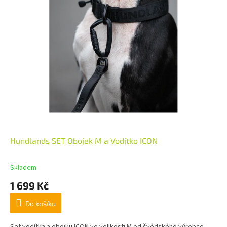
Hundlands SET Obojek M a Vodítko ICON
Skladem
1 699 Kč
Do košíku
Set vodítka a obojku ICON ve velikosti M od švédského výrobce