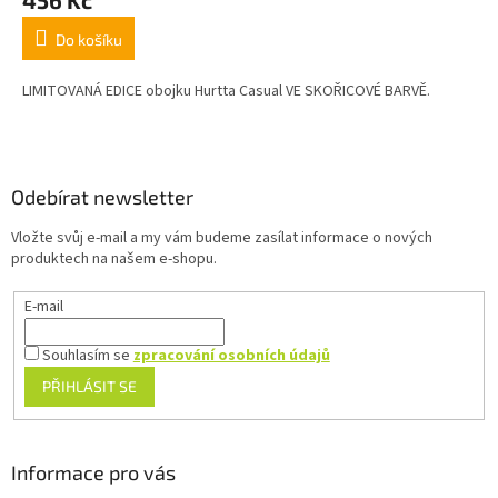
Do košíku
LIMITOVANÁ EDICE obojku Hurtta Casual VE SKOŘICOVÉ BARVĚ.
Z
á
p
a
Odebírat newsletter
t
Vložte svůj e-mail a my vám budeme zasílat informace o nových
í
produktech na našem e-shopu.
E-mail
Souhlasím se
zpracování osobních údajů
PŘIHLÁSIT SE
Informace pro vás