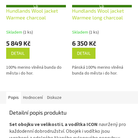
Z
Z
Hundlands Wool jacket
Hundlands Wool jacket
D
D
A
A
Warmee charcoal
Warmee long charcoal
R
R
M
M
A
A
Skladem
(1 ks)
Skladem
(1 ks)
5 849 Kč
6 350 Kč
DETAIL
DETAIL
100% merino vlněná bunda do
Pánská 100% merino vlněná
města i do hor.
bunda do města i do hor.
Popis
Hodnocení
Diskuze
Detailní popis produktu
Set obojku ve velikosti L a vodítka ICON
navržený pro
každodenní dobrodružství. Obojek i vodítko jsou
vyrobené z odolného tkaného nylonového popruhu v