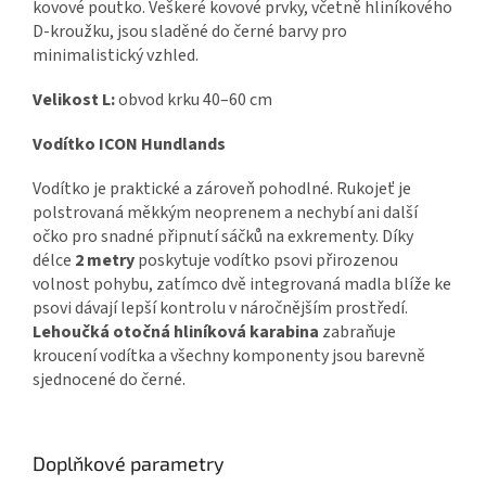
kovové poutko. Veškeré kovové prvky, včetně hliníkového
D-kroužku, jsou sladěné do černé barvy pro
minimalistický vzhled.
Velikost L:
obvod krku 40–60 cm
Vodítko ICON Hundlands
Vodítko je praktické a zároveň pohodlné. Rukojeť je
polstrovaná měkkým neoprenem a nechybí ani další
očko pro snadné připnutí sáčků na exkrementy. Díky
délce
2 metry
poskytuje vodítko psovi přirozenou
volnost pohybu, zatímco dvě integrovaná madla blíže ke
psovi dávají lepší kontrolu v náročnějším prostředí.
Lehoučká otočná hliníková karabina
zabraňuje
kroucení vodítka a všechny komponenty jsou barevně
sjednocené do černé.
Doplňkové parametry