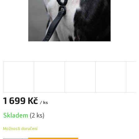
1 699 Kč
/ ks
Měrná
Skladem
(2 ks)
cena:
Možnosti doručení