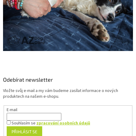
Z
á
p
a
Odebírat newsletter
t
Vložte svůj e-mail a my vám budeme zasílat informace o nových
í
produktech na našem e-shopu.
E-mail
Souhlasím se
zpracování osobních údajů
PŘIHLÁSIT SE