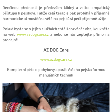
Denčinou předností je především klidný a velice empatický
přístupu k pejskovi. Takže celá terapie pak probíhá v příjemné
harmonické atmosféře a většina pejsků si péči příjemně užije.
Pokud byste se o jejích službách chtěli dozvědět více, koukněte
na web
www.azdogcare.cz
a nebo se nás zeptejte přímo na
prodejně
AZ DOG Care
www.azdogcare.cz
Komplexní péče o pohybový aparát Vašeho pejska formou
manuálních technik