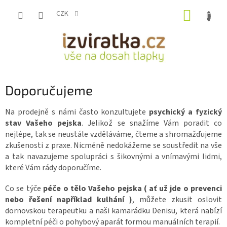
Přejít
NÁKUP
na
CZK
obsah
KOŠÍK
Doporučujeme
Na prodejně s námi často konzultujete
psychický a fyzický
stav Vašeho pejska
. Jelikož se snažíme Vám poradit co
nejlépe, tak se neustále vzděláváme, čteme a shromažďujeme
zkušenosti z praxe. Nicméně nedokážeme se soustředit na vše
a tak navazujeme spolupráci s šikovnými a vnímavými lidmi,
které Vám rády doporučíme.
Co se týče
péče o tělo Vašeho pejska ( ať už jde o prevenci
nebo řešení například kulhání )
, můžete zkusit oslovit
dornovskou terapeutku a naši kamarádku Denisu,
která nabízí
kompletní péči o pohybový aparát formou manuálních terapií.