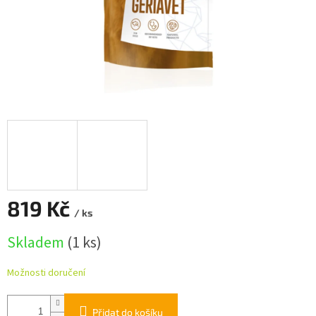
819 Kč
/ ks
Měrná
Skladem
(1 ks)
cena:
Možnosti doručení
Přidat do košíku