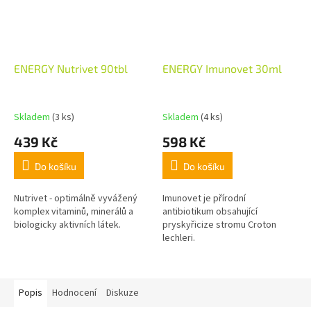
ENERGY Nutrivet 90tbl
ENERGY Imunovet 30ml
Skladem
(3 ks)
Skladem
(4 ks)
439 Kč
598 Kč
Do košíku
Do košíku
Nutrivet - optimálně vyvážený
Imunovet je přírodní
komplex vitaminů, minerálů a
antibiotikum obsahující
biologicky aktivních látek.
pryskyřicize stromu Croton
lechleri.
Popis
Hodnocení
Diskuze