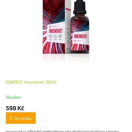
ENERGY Imunovet 30ml
Skladem
598 Kč
Do košíku
Imunovet je přírodní antibiotikum obsahující pryskyřicize stromu