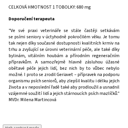
CELKOVÁ HMOTNOST 1 TOBOLKY: 680 mg
Doporučení terapeuta
"Ve své praxi veterináře se stále častěji setkávám
se psími seniory v úctyhodně pokročilém věku. Je tomu
tak nejen díky současné dostupnosti kvalitních krmiv na
trhu a zvyšující se úrovni veterinární péče, ale také díky
bylinám, vitálním houbám a přírodním regeneračním
přípravkům. A samozřejmě hlavně zásluhou úžasné
obětavé péče jejich lidí, bez nich by to vůbec nebylo
možné. I proto se zrodil Geriavet – přípravek na podporu
organismu psích seniorů, aby zlepšil kvalitu i délku jejich
života a v neposlední řadě také aby prodloužil a usnadnil
vzájemné soužití lidí a jejich stárnoucích psích mazlíčků."
MVDr. Milena Martincová
High-contrast mode