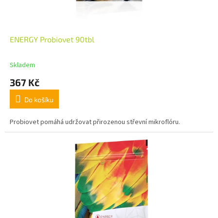
ENERGY Probiovet 90tbl
Skladem
367 Kč
Do košíku
Probiovet pomáhá udržovat přirozenou střevní mikroflóru.