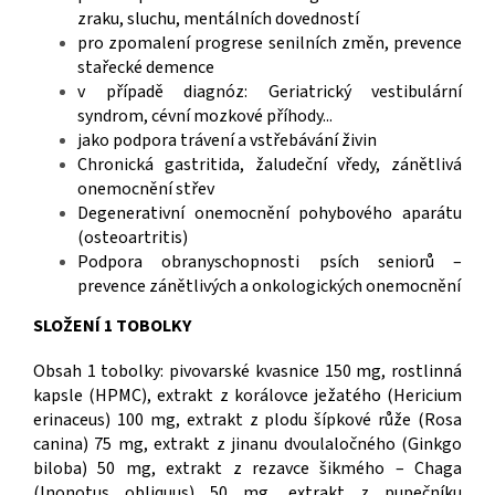
zraku, sluchu, mentálních dovedností
pro zpomalení progrese senilních změn, prevence
stařecké demence
v případě diagnóz: Geriatrický vestibulární
syndrom, cévní mozkové příhody...
jako podpora trávení a vstřebávání živin
Chronická gastritida, žaludeční vředy, zánětlivá
onemocnění střev
Degenerativní onemocnění pohybového aparátu
(osteoartritis)
Podpora obranyschopnosti psích seniorů –
prevence zánětlivých a onkologických onemocnění
SLOŽENÍ 1 TOBOLKY
Obsah 1 tobolky: pivovarské kvasnice 150 mg, rostlinná
kapsle (HPMC), extrakt z korálovce ježatého (Hericium
erinaceus) 100 mg, extrakt z plodu šípkové růže (Rosa
canina) 75 mg, extrakt z jinanu dvoulaločného (Ginkgo
biloba) 50 mg, extrakt z rezavce šikmého – Chaga
(Inonotus obliquus) 50 mg, extrakt z pupečníku