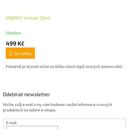
ENERGY Virovet 30ml
Skladem
499 Kč
Do košíku
Primárně je Virovet určen na léčbu všech typů virových onemocnění.
Z
á
p
a
Odebírat newsletter
t
Vložte svůj e-mail a my vám budeme zasílat informace o nových
í
produktech na našem e-shopu.
E-mail