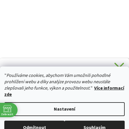
CHCETE SLEVU 5 % na Váš první nákup?
"
Používáme cookies, abychom Vám umožnili pohodlné
Stačí se přihlásit k odběru novinek z našeho obchodu a je
HURTTA-COLLECTION.CZ
Vaše :)
prohlížení webu a díky analýze provozu webu neustále
zlepšovali jeho funkce, výkon a použitelnost.
"
Více informací
zde
Ano, chci se přihlásit
Vytvořil Shoptet
Nastavení
Zásady zpracování osobních údajů
Zobrazit
Copyright 2026
izviratka.cz
. Všechna práva vyhrazena.
Upravit
Odmítnout
Souhlasím
nastavení cookies