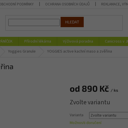
OBCHODNÍ PODMÍNKY
OCHRANA OSOBNÍCH ÚDAJŮ
REKLAMACE, VÝM
HLEDAT
PÁNÍČEK
Přírodní lékárna
Výživová poradna
Canicross v 
Yoggies Granule
YOGGIES active kachní maso a zvěřina
řina
od
890 Kč
/ ks
Měrná
Zvolte variantu
cena:
Varianta
Možnosti doručení