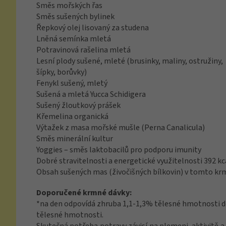
Směs mořských řas
Směs sušených bylinek
Řepkový olej lisovaný za studena
Lněná semínka mletá
Potravinová rašelina mletá
Lesní plody sušené, mleté (brusinky, maliny, ostružiny,
šípky, borůvky)
Fenykl sušený, mletý
Sušená a mletá Yucca Schidigera
Sušený žloutkový prášek
Křemelina organická
Výtažek z masa mořské mušle (Perna Canalicula)
Směs minerální kultur
Yoggies – směs laktobacilů pro podporu imunity
Dobré stravitelnosti a energetické využitelnosti 392 kca
Obsah sušených mas (živočišných bílkovin) v tomto kr
Doporučené krmné dávky:
*na den odpovídá zhruba 1,1-1,3% tělesné hmotnosti d
tělesné hmotnosti.