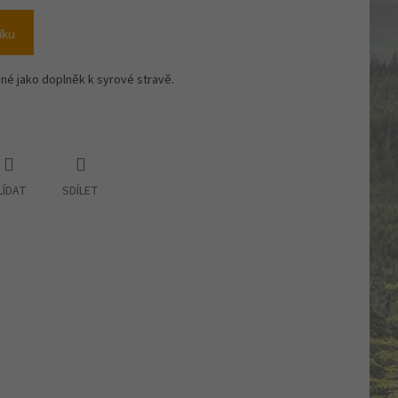
íku
né jako doplněk k syrové stravě.
LÍDAT
SDÍLET