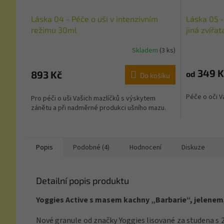
Láska 04 - Péče o uši v intenzivním
Láska 05 -
režimu 30ml
jiná zvířat
Skladem
(3 ks)
349 K
893 Kč
od
Do košíku
Péče o oči 
Pro péči o uši Vašich mazlíčků s výskytem
zánětu a při nadměrné produkci ušního mazu.
Popis
Podobné (4)
Hodnocení
Diskuze
Detailní popis produktu
Yoggies Active s masem kachny „Barbarie“, jelenem,
Nové granule od značky Yoggies lisované za studena s 2