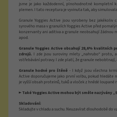
jsme je jako každodenní, plnohodnotné kompletní kr
plemen. I tato receptura je vyvinuta tak, aby simulovala
Granule Yoggies Active jsou vyrobeny bez jakékoliv 
syrového masa v granulích Yoggies Active před pomalým
konzervanty ani aditiva a granule neobsahují žádnou 
apod.
Granule Yoggies Active obsahují 28,6% kvalitních 
zdrojů.
I zde jsou suroviny mlety „nahrubo“ proto, ab
vstřebávání potravy. I zde platí, že granule nebobtnají, 
Granule hodné pro štěně
- I když jsou všechna krmi
Active doporučujeme jako první volbu, pokud hledáte 
je vyšší obsah proteinů, tuků a vloček z hnědé loupané 
► Také Yoggies Active mohou být směle nazývány „
Skladování:
Skladujte v chladu a suchu. Neuzavírat dlouhodobě do 