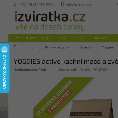
Přejít
+420 774 64 77 34 ( 9-17h )
info@izviratka.cz
na
obsah
Letní TOP produkty 🌞
PSI
KONĚ
KOČKY
Domů
PSI
Krmivo pro psy
Granule
Yoggies
YOGGIES active kachní maso a zvě
Průměrné
Neohodnoceno
Podrobnosti hodnocení
Značka:
YOGGIES
hodnocení
produktu
je
0,0
z
5
hvězdiček.