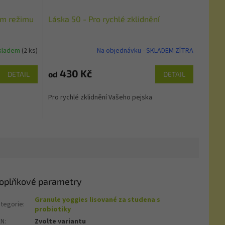
ém režimu
Láska 50 - Pro rychlé zklidnění
kladem
(2 ks)
Na objednávku - SKLADEM ZÍTRA
430 Kč
od
DETAIL
DETAIL
Pro rychlé zklidnění Vašeho pejska
oplňkové parametry
Granule yoggies lisované za studena s
tegorie
:
probiotiky
AN
:
Zvolte variantu