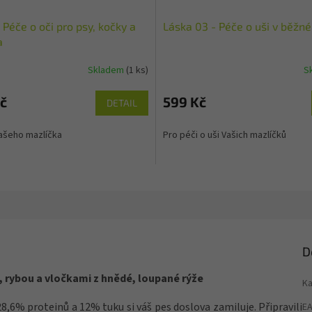
 Péče o oči pro psy, kočky a
Láska 03 - Péče o uši v běžn
a
Skladem
(1 ks)
S
č
599 Kč
DETAIL
Vašeho mazlíčka
Pro péči o uši Vašich mazlíčků
D
 rybou a vločkami z hnědé, loupané rýže
Ka
8,6% proteinů a 12% tuku si váš pes doslova zamiluje. Připravili
E