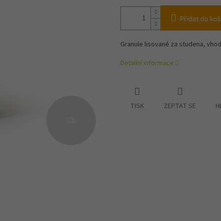
Přidat do koš
Granule lisované za studena, vhod
Detailní informace
TISK
ZEPTAT SE
H
Z
D
A
R
M
A