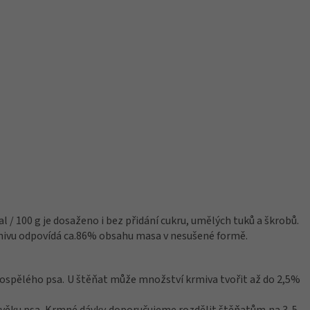
l / 100 g je dosaženo i bez přidání cukru, umělých tuků a škrobů.
mivu odpovídá ca.86% obsahu masa v nesušené formě.
ospělého psa. U štěňat může množství krmiva tvořit až do 2,5%