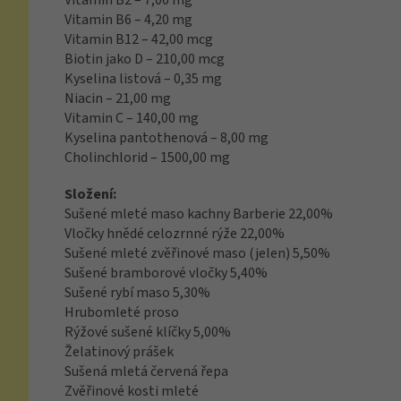
Vitamín B2 – 7,00 mg
Vitamin B6 – 4,20 mg
Vitamin B12 – 42,00 mcg
Biotin jako D – 210,00 mcg
Kyselina listová – 0,35 mg
Niacin – 21,00 mg
Vitamin C – 140,00 mg
Kyselina pantothenová – 8,00 mg
Cholinchlorid – 1500,00 mg
Složení:
Sušené mleté maso kachny Barberie 22,00%
Vločky hnědé celozrnné rýže 22,00%
Sušené mleté zvěřinové maso (jelen) 5,50%
Sušené bramborové vločky 5,40%
Sušené rybí maso 5,30%
Hrubomleté proso
Rýžové sušené klíčky 5,00%
Želatinový prášek
Sušená mletá červená řepa
Zvěřinové kosti mleté