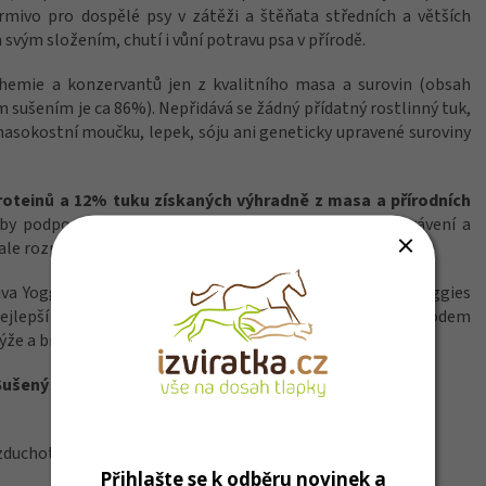
mivo pro dospělé psy v zátěži a štěňata středních a větších
 svým složením, chutí i vůní potravu psa v přírodě.
chemie a konzervantů jen z kvalitního masa a surovin (obsah
 sušením je ca 86%). Nepřidává se žádný přídatný rostlinný tuk,
masokostní moučku, lepek, sóju ani geneticky upravené suroviny
proteinů a 12% tuku získaných výhradně z masa a přírodních
y podporovaly peristaltiku žaludku a střev i skvělé trávení a
ale rozpouští se, čímž se potlačuje riziko torze žaludku.
va Yoggies vhodná pro dospělé psy i štěňata, granule Yoggies
nejlepší granule pro štěně středních a velkých plemen. Důvodem
rýže a brambor, tedy energie pro každý den.
Sušený BARF“
vzduchotěsných nádob.
Přihlašte se k odběru novinek a