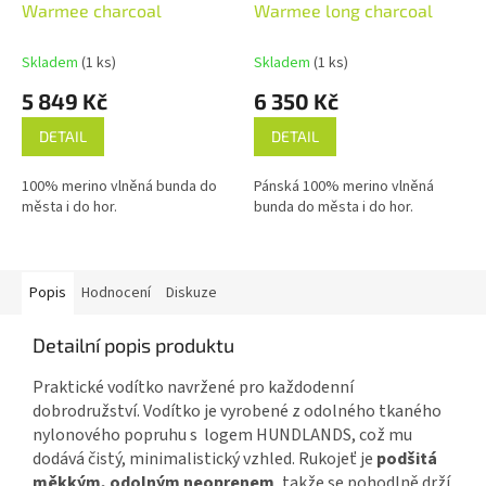
Warmee charcoal
Warmee long charcoal
R
R
M
M
A
A
Skladem
(1 ks)
Skladem
(1 ks)
5 849 Kč
6 350 Kč
DETAIL
DETAIL
100% merino vlněná bunda do
Pánská 100% merino vlněná
města i do hor.
bunda do města i do hor.
Popis
Hodnocení
Diskuze
Detailní popis produktu
Praktické vodítko navržené pro každodenní
dobrodružství. Vodítko je vyrobené z odolného tkaného
nylonového popruhu s logem HUNDLANDS, což mu
dodává čistý, minimalistický vzhled. Rukojeť je
podšitá
měkkým, odolným neoprenem
, takže se pohodlně drží