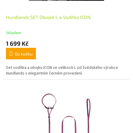
Hundlands SET Obojek L a Vodítko ICON
Skladem
1 699 Kč
Do košíku
Set vodítka a obojku ICON ve velikosti L od švédského výrobce
Hundlands v elegantním černém provedení.