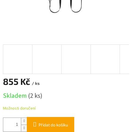
855 Kč
/ ks
Měrná
Skladem
(2 ks)
cena:
Možnosti doručení
Přidat do košíku