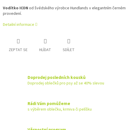
Vodítko ICON
od švédského výrobce Hundlands v elegantním černém
provedení.
Detailní informace
ZEPTAT SE
HLÍDAT
SDÍLET
Doprodej posledních kousků
Doprodej oblečků pro psy až se 40% slevou
Rádi Vám pomůžeme
s výběrem oblečku, krmiva či pelíšku
Věrnostní program