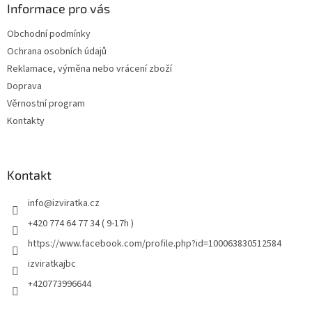
Informace pro vás
Obchodní podmínky
Ochrana osobních údajů
Reklamace, výměna nebo vrácení zboží
Doprava
Věrnostní program
Kontakty
Kontakt
info
@
izviratka.cz
+420 774 64 77 34 ( 9-17h )
https://www.facebook.com/profile.php?id=100063830512584
izviratkajbc
+420773996644