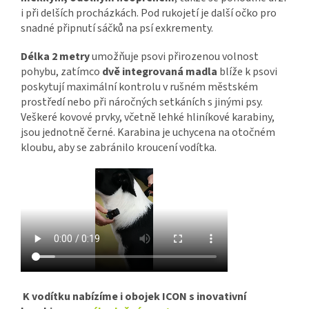
i při delších procházkách. Pod rukojetí je další očko pro
snadné připnutí sáčků na psí exkrementy.
Délka 2 metry
umožňuje psovi přirozenou volnost
pohybu, zatímco
dvě integrovaná madla
blíže k psovi
poskytují maximální kontrolu v rušném městském
prostředí nebo při náročných setkáních s jinými psy.
Veškeré kovové prvky, včetně lehké hliníkové karabiny,
jsou jednotně černé. Karabina je uchycena na otočném
kloubu, aby se zabránilo kroucení vodítka.
K vodítku nabízíme i obojek ICON s inovativní