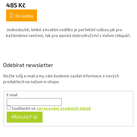
485 Kč
Do košíku
Jednoduché, lehké a kvalitní vodítko je perfektní volbou jak pro
každodenní venčení, tak pro epická dobrodružství s Vašimi chlupáči.
Z
á
p
a
Odebírat newsletter
t
Vložte svůj e-mail a my vám budeme zasílat informace o nových
í
produktech na našem e-shopu.
E-mail
Souhlasím se
zpracování osobních údajů
PŘIHLÁSIT SE