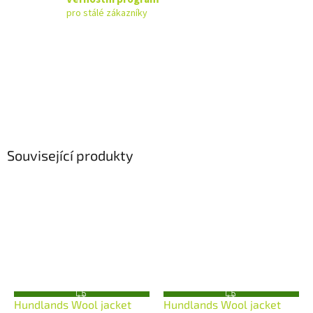
pro stálé zákazníky
Související produkty
Z
Z
Hundlands Wool jacket
Hundlands Wool jacket
D
D
A
A