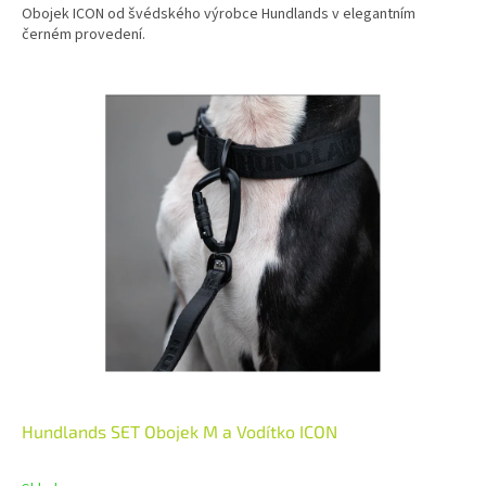
Obojek ICON od švédského výrobce Hundlands v elegantním
černém provedení.
Hundlands SET Obojek M a Vodítko ICON