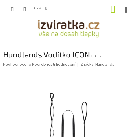
Přejít
NÁKUP
na
CZK
obsah
KOŠÍK
Hundlands Vodítko ICON
11617
Průměrné
Neohodnoceno
Podrobnosti hodnocení
Značka:
Hundlands
hodnocení
produktu
je
0,0
z
5
hvězdiček.