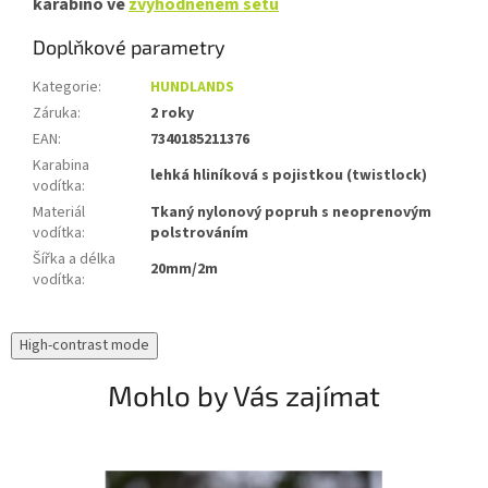
karabino ve
zvýhodněném setu
Doplňkové parametry
Kategorie
:
HUNDLANDS
Záruka
:
2 roky
EAN
:
7340185211376
Karabina
lehká hliníková s pojistkou (twistlock)
vodítka
:
Materiál
Tkaný nylonový popruh s neoprenovým
vodítka
:
polstrováním
Šířka a délka
20mm/2m
vodítka
:
High-contrast mode
Mohlo by Vás zajímat