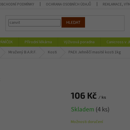
OBCHODNÍ PODMÍNKY
OCHRANA OSOBNÍCH ÚDAJŮ
REKLAMACE, VÝM
HLEDAT
PÁNÍČEK
Přírodní lékárna
Výživová poradna
Canicross v 
Mražený B.A.R.F.
Kosti
PAEX Jehněčí masité kosti 1kg
X
106 Kč
/ ks
Měrná
Skladem
(4 ks)
cena:
Možnosti doručení