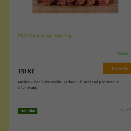
PAEX Celé kuřecí krky 1kg
Sklade
Do košíku
131 Kč
Masité kuřecí krky vcelku, jednotlivě mražené pro snadné
dávkování.
Kód:
117
Novinka