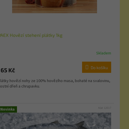
PAEX Hovězí stehení plátky 1kg
Skladem
Do košíku
165 Kč
látky hovězí nohy ze 100% hovězího masa, bohaté na svalovinu,
ostní dřeň a chrupavku.
Kód:
12017
Novinka