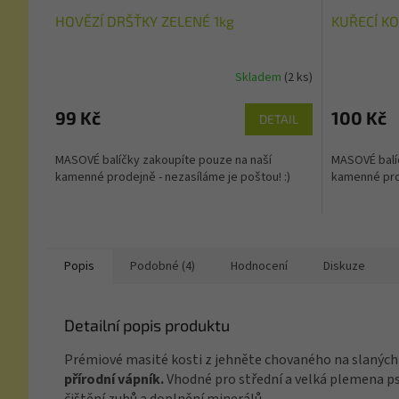
HOVĚZÍ DRŠŤKY ZELENÉ 1kg
KUŘECÍ K
Skladem
(2 ks)
99 Kč
100 Kč
DETAIL
MASOVÉ balíčky zakoupíte pouze na naší
MASOVÉ balí
kamenné prodejně - nezasíláme je poštou! :)
kamenné prod
Popis
Podobné (4)
Hodnocení
Diskuze
Detailní popis produktu
Prémiové masité kosti z jehněte chovaného na slanýc
přírodní vápník.
Vhodné pro střední a velká plemena psů