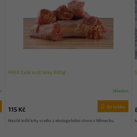
PAEX Celé krůtí krky 800g
m
Skladem
Do košíku
115 Kč
Masité krůtí krky vcelku z ekologického chovu v Německu.
M