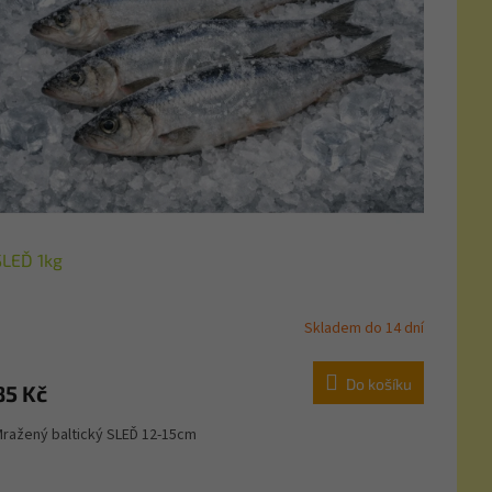
SLEĎ 1kg
Skladem do 14 dní
Do košíku
85 Kč
ražený baltický SLEĎ 12-15cm