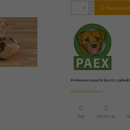
Přidat do koš
Prémiové masité kosti z jehně
Detailní informace
TISK
ZEPTAT SE
H