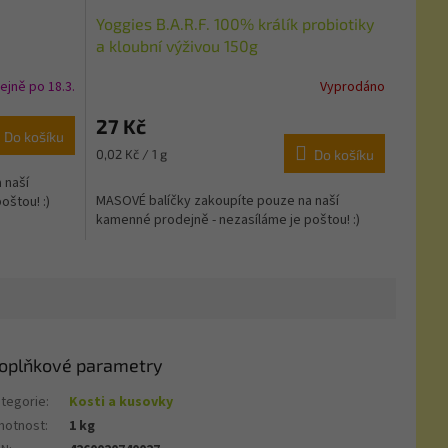
Yoggies B.A.R.F. 100% králík probiotiky
a kloubní výživou 150g
ejně po 18.3.
Vyprodáno
27 Kč
Do košíku
Měrná
0,02 Kč / 1 g
Do košíku
cena:
 naší
MASOVÉ balíčky zakoupíte pouze na naší
oštou! :)
kamenné prodejně - nezasíláme je poštou! :)
oplňkové parametry
tegorie
:
Kosti a kusovky
motnost
:
1 kg