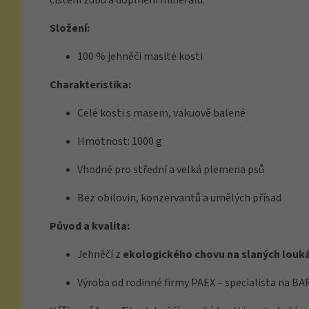
čištění zubů a doplnění minerálů.
Složení:
100 % jehněčí masité kosti
Charakteristika:
Celé kosti s masem, vakuově balené
Hmotnost: 1000 g
Vhodné pro střední a velká plemena psů
Bez obilovin, konzervantů a umělých přísad
Původ a kvalita:
Jehněčí z
ekologického chovu na slaných louk
Výroba od rodinné firmy PAEX – specialista na BA