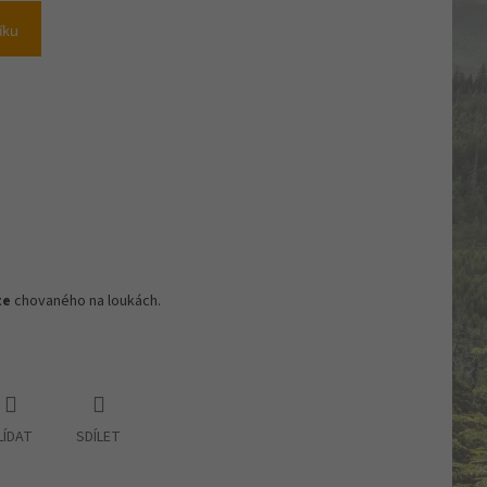
íku
te
chovaného na loukách.
LÍDAT
SDÍLET