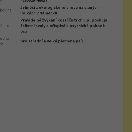
AN
:
4260020740027
Jehněčí z ekologického chovu na slaných
lkovina
:
loukách v Německu
Pravidelné žvýkání kostí čistí chrup, posiluje
š tip
:
čelistní svaly a přispívá k psychické pohodě
psa.
hodné
pro střední a velká plemena psů
ro
: