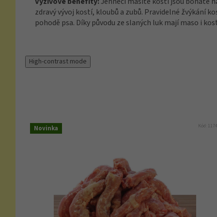
Výživové benefity:
Jehněčí masité kosti jsou bohaté na 
zdravý vývoj kostí, kloubů a zubů. Pravidelné žvýkání kost
pohodě psa. Díky původu ze slaných luk mají maso i kos
High-contrast mode
Kód:
117
Novinka