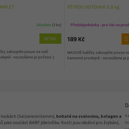
OMPLET
PŠTROS HOTOVKA 0,8 kg
Skladem
(3 ks)
Předobjednávka - pro Vás na prod
189 Kč
DETAIL
čky zakoupíte pouze na naší
MASOVÉ balíčky zakoupíte pouze na
ejně - nezasíláme je poštou! :)
kamenné prodejně - nezasíláme je p
D
Ka
h loukách (Salzwiesenlamm),
bohaté na svalovinu, kolagen a
 jako součást BARF jídelníčku. Kosti jsou ideální pro žvýkání,
H