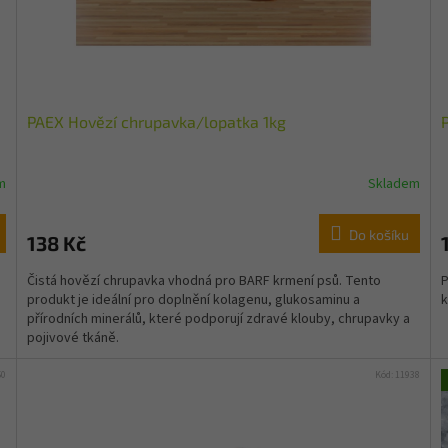
PAEX Hovězí chrupavka/lopatka 1kg
m
Skladem
Do košíku
138 Kč
Čistá hovězí chrupavka vhodná pro BARF krmení psů. Tento
P
produkt je ideální pro doplnění kolagenu, glukosaminu a
k
přírodních minerálů, které podporují zdravé klouby, chrupavky a
pojivové tkáně.
50
Kód:
11938