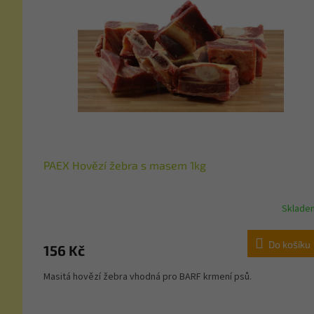
PAEX Hovězí žebra s masem 1kg
Sklade
Do košíku
156 Kč
Masitá hovězí žebra vhodná pro BARF krmení psů.
Z
á