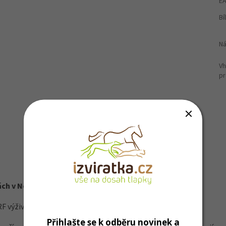
E
Bí
Ná
V
p
ách v Německu
RF výživu
Přihlašte se k odběru novinek a