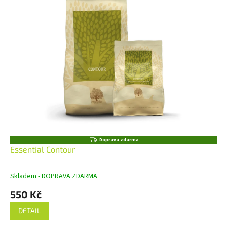
Z
Doprava zdarma
D
Essential Contour
A
R
M
Skladem - DOPRAVA ZDARMA
A
550 Kč
DETAIL