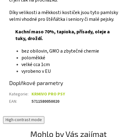
Díky velikosti a měkkosti kostiček jsou tyto pamlsky
velmi vhodné pro štěňátka i seniory či malé pejsky.
Kachní maso 70%, tapioka, přísady, oleje a
tuky, droždí.
bez obilovin, GMO a zbytečné chemie
poloměkké
velké cca 1cm
vyrobeno v EU
Doplňkové parametry
Kategorie
:
KRMIVO PRO PSY
EAN
:
5711580050020
High-contrast mode
Mohlo by Vás zajímat