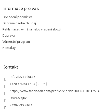
Informace pro vás
Obchodní podmínky
Ochrana osobních údajů
Reklamace, výměna nebo vrácení zboží
Doprava
Věrnostní program
Kontakty
Kontakt
info
@
izviratka.cz
+420 774 64 77 34 ( 9-17h )
https://www.facebook.com/profile.php?id=100063830512584
izviratkajbc
+420773996644