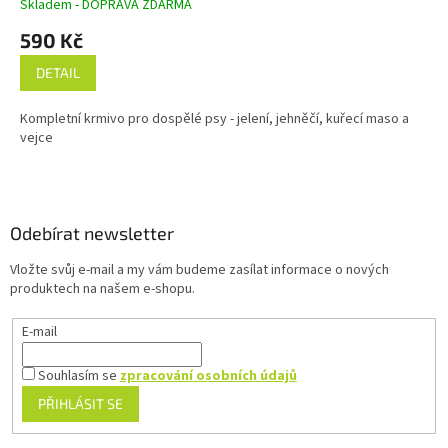
Skladem - DOPRAVA ZDARMA
A
590 Kč
DETAIL
Kompletní krmivo pro dospělé psy - jelení, jehněčí, kuřecí maso a
vejce
Z
á
p
a
Odebírat newsletter
t
Vložte svůj e-mail a my vám budeme zasílat informace o nových
í
produktech na našem e-shopu.
E-mail
Souhlasím se
zpracování osobních údajů
PŘIHLÁSIT SE