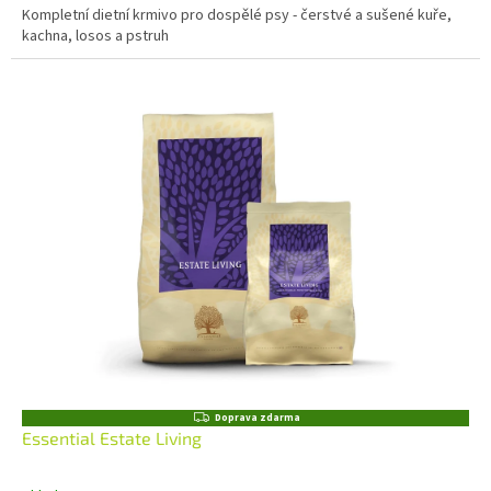
Kompletní dietní krmivo pro dospělé psy - čerstvé a sušené kuře,
kachna, losos a pstruh
Z
Doprava zdarma
D
Essential Estate Living
A
R
M