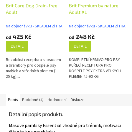
Brit Care Dog Grain-free
Brit Premium by nature
Adult
Adult XL
Na objednávku - SKLADEM ZÍTRA
Na objednávku - SKLADEM ZÍTRA
425 Kč
248 Kč
od
od
DETAIL
DETAIL
Bezobilná receptura s lososem
KOMPLETNÍ KRMIVO PRO PSY.
a brambory pro dospělé psy
KUŘECÍ RECEPTURA PRO
malých a středních plemen (1 –
DOSPĚLÉ PSY EXTRA VELKÝCH
25 kg)....
PLEMEN 45-90 KG.
Popis
Podobné (4)
Hodnocení
Diskuze
Detailní popis produktu
Masové pamlsky Essential vhodné pro trénink, motivaci
či jen tak na procházku.