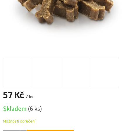
57 Kč
/ ks
Měrná
Skladem
(6 ks)
cena:
Možnosti doručení