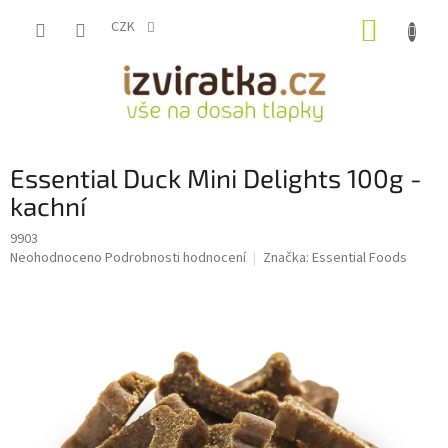
Přejít
NÁKUP
na
CZK
obsah
KOŠÍK
Essential Duck Mini Delights 100g -
kachní
9903
Průměrné
Neohodnoceno
Podrobnosti hodnocení
Značka:
Essential Foods
hodnocení
produktu
je
0,0
z
5
hvězdiček.