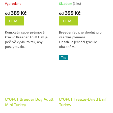
Vyprodáno
Skladem
(1 ks)
389 Kč
399 Kč
od
od
DETAIL
DETAIL
Kompletní superprémiové
Breeder řada, je vhodná pro
krmivo Breeder Adult Fish je
všechna plemena.
pečlivě vyvinuto tak, aby
Obsahuje jehněčí granule
poskytovalo...
obalené v...
Tip
LYOPET Breeder Dog Adult
LYOPET Freeze-Dried Barf
Mini Turkey
Turkey