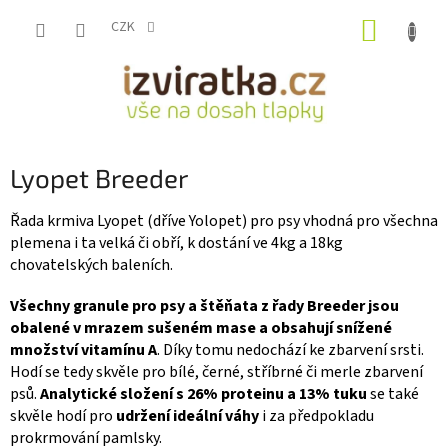
Přejít
NÁKUP
na
CZK
obsah
KOŠÍK
Lyopet Breeder
Řada krmiva Lyopet (dříve Yolopet) pro psy vhodná pro všechna
plemena i ta velká či obří, k dostání ve 4kg a 18kg
chovatelských baleních.
Všechny granule pro psy a štěňata z řady Breeder jsou
obalené v mrazem sušeném mase a obsahují snížené
množství vitamínu A
. Díky tomu nedochází ke zbarvení srsti.
Hodí se tedy skvěle pro bílé, černé, stříbrné či merle zbarvení
psů.
Analytické složení s 26% proteinu a 13% tuku
se také
skvěle hodí pro
udržení ideální váhy
i za předpokladu
prokrmování pamlsky.