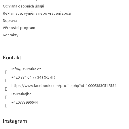
Ochrana osobních údajů
Reklamace, výměna nebo vrácení zboží
Doprava
Věrnostní program
Kontakty
Kontakt
info
@
izviratka.cz
+420 774 64 77 34 ( 9-17h )
https://www.facebook.com/profile.php?id=100063830512584
izviratkajbc
+420773996644
Instagram