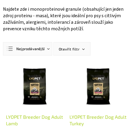
Najdete zde i monoproteinové granule (obsahující jen jeden
zdroj proteinu - masa), které jsou ideální pro psy s citlivým
zažíváním, alergiemi, intolerancí a zároveň slouží jako
prevence vzniku těchto možných potíží.
Ř
Nejprodávanější
Otevřít filtr
a
z
Doporučujeme
e
V
n
ý
Nejlevnější
í
p
Nejdražší
p
i
r
s
Abecedně
o
p
d
r
u
o
k
d
LYOPET Breeder Dog Adult
LYOPET Breeder Dog Adult
t
u
Lamb
Turkey
ů
k