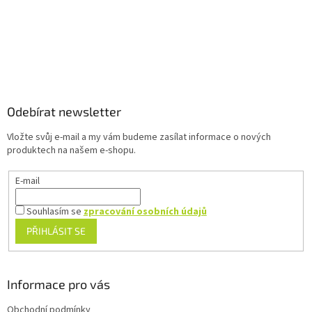
k
y
v
ý
p
Z
i
á
s
u
p
a
Odebírat newsletter
t
Vložte svůj e-mail a my vám budeme zasílat informace o nových
í
produktech na našem e-shopu.
E-mail
Souhlasím se
zpracování osobních údajů
PŘIHLÁSIT SE
Informace pro vás
Obchodní podmínky