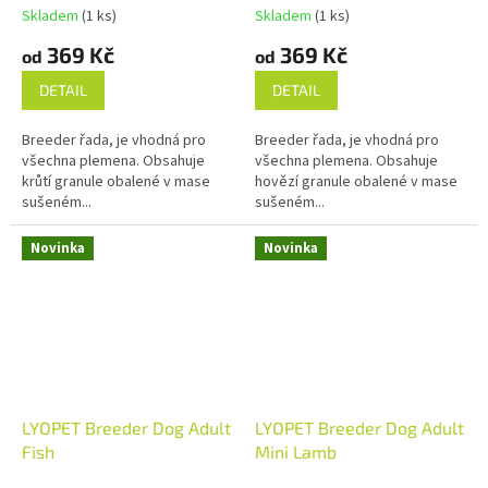
Skladem
(1 ks)
Skladem
(1 ks)
369 Kč
369 Kč
od
od
DETAIL
DETAIL
Breeder řada, je vhodná pro
Breeder řada, je vhodná pro
všechna plemena. Obsahuje
všechna plemena. Obsahuje
krůtí granule obalené v mase
hovězí granule obalené v mase
sušeném...
sušeném...
Novinka
Novinka
LYOPET Breeder Dog Adult
LYOPET Breeder Dog Adult
Fish
Mini Lamb