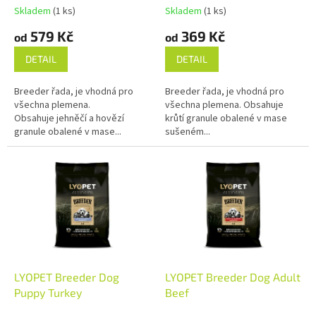
t
Skladem
(1 ks)
Skladem
(1 ks)
ů
579 Kč
369 Kč
od
od
DETAIL
DETAIL
Breeder řada, je vhodná pro
Breeder řada, je vhodná pro
všechna plemena.
všechna plemena. Obsahuje
Obsahuje jehněčí a hovězí
krůtí granule obalené v mase
granule obalené v mase...
sušeném...
LYOPET Breeder Dog
LYOPET Breeder Dog Adult
Puppy Turkey
Beef