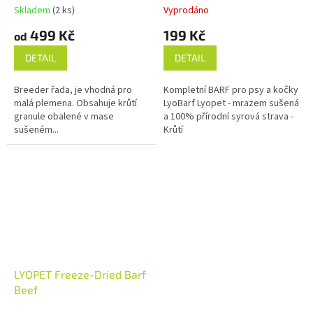
Skladem
(2 ks)
Vyprodáno
499 Kč
199 Kč
od
DETAIL
DETAIL
Breeder řada, je vhodná pro
Kompletní BARF pro psy a kočky
malá plemena. Obsahuje krůtí
LyoBarf Lyopet - mrazem sušená
granule obalené v mase
a 100% přírodní syrová strava -
sušeném...
Krůtí
LYOPET Freeze-Dried Barf
Beef