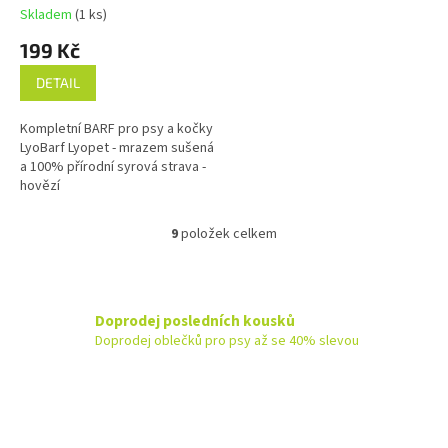
Skladem
(1 ks)
199 Kč
DETAIL
Kompletní BARF pro psy a kočky
LyoBarf Lyopet - mrazem sušená
a 100% přírodní syrová strava -
hovězí
9
položek celkem
O
v
l
á
d
Doprodej posledních kousků
a
Doprodej oblečků pro psy až se 40% slevou
c
í
p
r
v