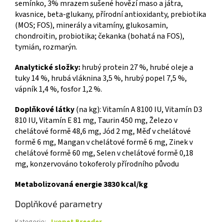
semínko, 3% mrazem sušené hovězí maso a játra,
kvasnice, beta-glukany, přírodní antioxidanty, prebiotika
(MOS; FOS), minerály a vitamíny, glukosamin,
chondroitin, probiotika; čekanka (bohatá na FOS),
tymián, rozmarýn.
Analytické složky:
hrubý protein 27 %, hrubé oleje a
tuky 14 %, hrubá vláknina 3,5 %, hrubý popel 7,5 %,
vápník 1,4 %, fosfor 1,2 %.
Doplňkové látky
(na kg): Vitamín A 8100 IU, Vitamín D3
810 IU, Vitamín E 81 mg, Taurin 450 mg, Železo v
chelátové formě 48,6 mg, Jód 2 mg, Měď v chelátové
formě 6 mg, Mangan v chelátové formě 6 mg, Zinek v
chelátové formě 60 mg, Selen v chelátové formě 0,18
mg, konzervováno tokoferoly přírodního původu
Metabolizovaná energie 3830 kcal/kg
Doplňkové parametry