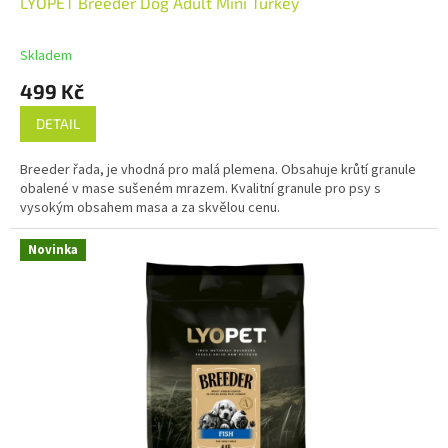
LYOPET Breeder Dog Adult Mini Turkey
Skladem
499 Kč
DETAIL
Breeder řada, je vhodná pro malá plemena. Obsahuje krůtí granule
obalené v mase sušeném mrazem. Kvalitní granule pro psy s
vysokým obsahem masa a za skvělou cenu.
Novinka