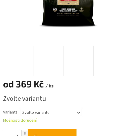
od
369 Kč
/ ks
Měrná
Zvolte variantu
cena:
Varianta
Možnosti doručení