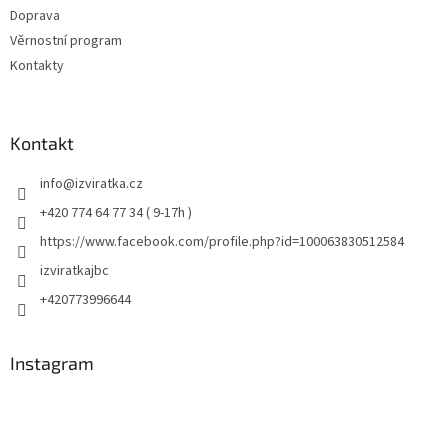
Doprava
Věrnostní program
Kontakty
Kontakt
info
@
izviratka.cz
+420 774 64 77 34 ( 9-17h )
https://www.facebook.com/profile.php?id=100063830512584
izviratkajbc
+420773996644
Instagram