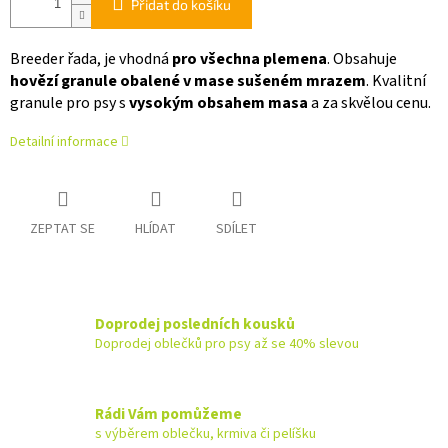
Přidat do košíku
Breeder řada, je vhodná
pro všechna plemena
. Obsahuje
hovězí granule obalené v mase sušeném mrazem
. Kvalitní
granule pro psy s
vysokým obsahem masa
a za skvělou cenu.
Detailní informace
ZEPTAT SE
HLÍDAT
SDÍLET
Doprodej posledních kousků
Doprodej oblečků pro psy až se 40% slevou
Rádi Vám pomůžeme
s výběrem oblečku, krmiva či pelíšku