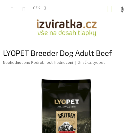
Přejít
NÁKUP
na
CZK
obsah
KOŠÍK
LYOPET Breeder Dog Adult Beef
Průměrné
Neohodnoceno
Podrobnosti hodnocení
Značka:
Lyopet
hodnocení
produktu
je
0,0
z
5
hvězdiček.