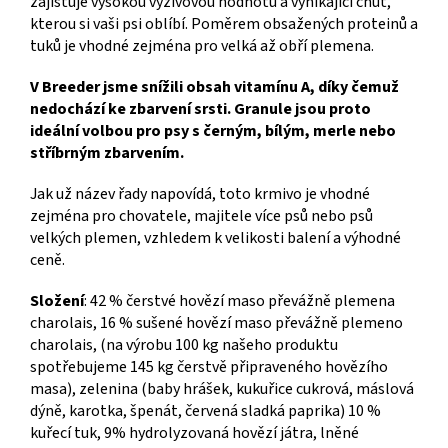
zajišťuje vysokou výživovou hodnotu a vynikající chuť,
kterou si vaši psi oblíbí. Poměrem obsažených proteinů a
tuků je vhodné zejména pro velká až obří plemena.
V Breeder jsme snížili obsah vitamínu A, díky čemuž
nedochází ke zbarvení srsti. Granule jsou proto
ideální volbou pro psy s černým, bílým, merle nebo
stříbrným zbarvením.
Jak už název řady napovídá, toto krmivo je vhodné
zejména pro chovatele, majitele více psů nebo psů
velkých plemen, vzhledem k velikosti balení a výhodné
ceně.
Složení
: 42 % čerstvé hovězí maso převážně plemena
charolais, 16 % sušené hovězí maso převážně plemeno
charolais, (na výrobu 100 kg našeho produktu
spotřebujeme 145 kg čerstvě připraveného hovězího
masa), zelenina (baby hrášek, kukuřice cukrová, máslová
dýně, karotka, špenát, červená sladká paprika) 10 %
kuřecí tuk, 9% hydrolyzovaná hovězí játra, lněné