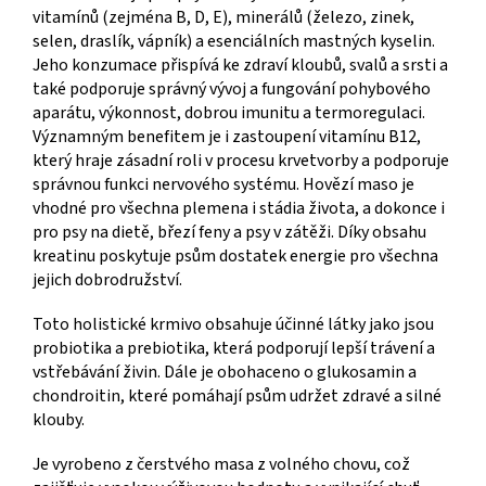
vitamínů (zejména B, D, E), minerálů (železo, zinek,
selen, draslík, vápník) a esenciálních mastných kyselin.
Jeho konzumace přispívá ke zdraví kloubů, svalů a srsti a
také podporuje správný vývoj a fungování pohybového
aparátu, výkonnost, dobrou imunitu a termoregulaci.
Významným benefitem je i zastoupení vitamínu B12,
který hraje zásadní roli v procesu krvetvorby a podporuje
správnou funkci nervového systému. Hovězí maso je
vhodné pro všechna plemena i stádia života, a dokonce i
pro psy na dietě, březí feny a psy v zátěži. Díky obsahu
kreatinu poskytuje psům dostatek energie pro všechna
jejich dobrodružství.
Toto holistické krmivo obsahuje účinné látky jako jsou
probiotika a prebiotika, která podporují lepší trávení a
vstřebávání živin. Dále je obohaceno o glukosamin a
chondroitin, které pomáhají psům udržet zdravé a silné
klouby.
Je vyrobeno z čerstvého masa z volného chovu, což