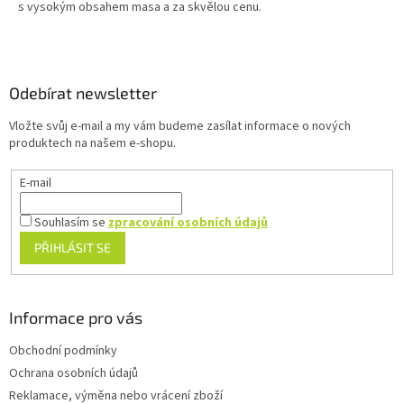
s vysokým obsahem masa a za skvělou cenu.
Z
á
p
a
Odebírat newsletter
t
Vložte svůj e-mail a my vám budeme zasílat informace o nových
í
produktech na našem e-shopu.
E-mail
Souhlasím se
zpracování osobních údajů
PŘIHLÁSIT SE
Informace pro vás
Obchodní podmínky
Ochrana osobních údajů
Reklamace, výměna nebo vrácení zboží