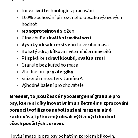
Inovativní technologie zpracování
100% zachování přirozeného obsahu výživových
hodnot
Monoproteinové
složení
Plná chuť a
skvělá stravitelnost
Vysoký obsah čerstvého
hovězího masa
Bohatý zdroj bílkovin, vitamínů a minerálů
Přispívá ke
zdraví kloubů, svalů a srsti
Granule bez kuřecího masa
Vhodné pro
psy alergiky
Snížené množství vitamínu A
Výhodné balení pro chovatele
Breeder, to jsou české hypoalergenní granule pro
psy, které si díky inovativnímu a šetrnému zpracování
pomocí lyofilizace neboli sušení mrazem plně
zachovávají přirozený obsah výživových hodnot
všech použitých surovin.
Hovězí maso je pro psy bohatým zdrojem bílkovin,