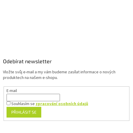
r
v
k
y
v
ý
p
Z
i
á
s
u
p
a
Odebírat newsletter
t
Vložte svůj e-mail a my vám budeme zasílat informace o nových
í
produktech na našem e-shopu.
E-mail
Souhlasím se
zpracování osobních údajů
PŘIHLÁSIT SE