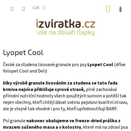
Přejít
NÁKUP
na
CZK
obsah
KOŠÍK
Lyopet Cool
České za studena lisované granule pro psy
Lyopet Cool
(dříve
Yolopet Cool and Deli)
Díky výrobě granule lisováním za studena se tato řada
krmiva nejvíce přibližuje syrové stravě,
plně zachovává
přírodní nutriční hodnoty všech použitých surovin a potěší tak
nejen všechny, kteří chtějí dávat svému pejskovi kvalitní stravu,
ale je stejně tak vhodné i pro ty, kteří upřednostňují BARF.
Psí granule
nakonec obalujeme ve freeze-dried prášku z
mrazem sušeného masa a v kolostru
, které má na zdraví psa