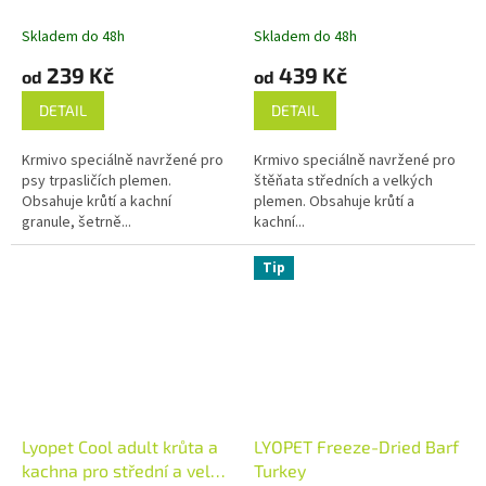
trpasličí plemena
středních a velkých psů
Skladem do 48h
Skladem do 48h
239 Kč
439 Kč
od
od
DETAIL
DETAIL
Krmivo speciálně navržené pro
Krmivo speciálně navržené pro
psy trpasličích plemen.
štěňata středních a velkých
Obsahuje krůtí a kachní
plemen. Obsahuje krůtí a
granule, šetrně...
kachní...
Tip
Lyopet Cool adult krůta a
LYOPET Freeze-Dried Barf
kachna pro střední a velké
Turkey