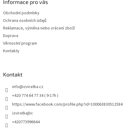
Informace pro vás
Obchodní podmínky
Ochrana osobních údajů
Reklamace, výměna nebo vrácení zboží
Doprava
Věrnostní program
Kontakty
Kontakt
info
@
izviratka.cz
+420 774 64 77 34 ( 9-17h )
https://www.facebook.com/profile.php?id=100063830512584
izviratkajbc
+420773996644