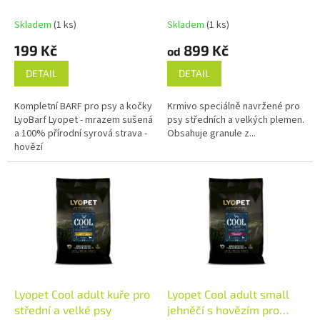
ů
k
psy
t
Skladem
(1 ks)
Skladem
(1 ks)
ů
199 Kč
899 Kč
od
DETAIL
DETAIL
Kompletní BARF pro psy a kočky
Krmivo speciálně navržené pro
LyoBarf Lyopet - mrazem sušená
psy středních a velkých plemen.
a 100% přírodní syrová strava -
Obsahuje granule z...
hovězí
Lyopet Cool adult kuře pro
Lyopet Cool adult small
střední a velké psy
jehněčí s hovězím pro