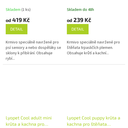
psy
štěňata trpasličích
plemen
Skladem
(1 ks)
Skladem do 48h
419 Kč
239 Kč
od
od
DETAIL
DETAIL
Krmivo speciálně navržené pro
Krmivo speciálně navržené pro
psí seniory a nebo dospěláky se
štěňata trpasličích plemen.
sklony k přibírání. Obsahuje
Obsahuje krůtí a kachní...
rybí...
Lyopet Cool adult mini
Lyopet Cool puppy krůta a
krůta a kachna pro
kachna pro štěňata