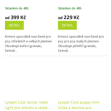
malé psy
Skladem do 48h
Skladem do 48h
399 Kč
229 Kč
od
od
DETAIL
DETAIL
Krmivo speciálně navržené pro
Krmivo speciálně navržené pro
psy středních a velkých plemen.
psy pro psy malých plemen.
Obsahuje kuřecí granule,
Obsahuje jehněčí granule,
šetrně...
šetrně...
Lyopet Cool senior nebo
Lyopet Cool puppy mini
light pro střední a velké
krůta a kachna pro