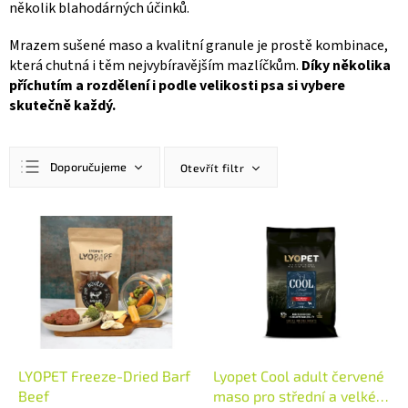
několik blahodárných účinků.
Mrazem sušené maso a kvalitní granule je prostě kombinace,
která chutná i těm nejvybíravějším mazlíčkům.
Díky několika
příchutím a rozdělení i podle velikosti psa si vybere
skutečně každý.
Ř
Doporučujeme
Otevřít filtr
a
z
Nejlevnější
e
V
n
ý
Nejdražší
í
p
Nejprodávanější
p
i
r
s
Abecedně
o
p
d
r
u
o
k
d
LYOPET Freeze-Dried Barf
Lyopet Cool adult červené
t
u
Beef
maso pro střední a velké