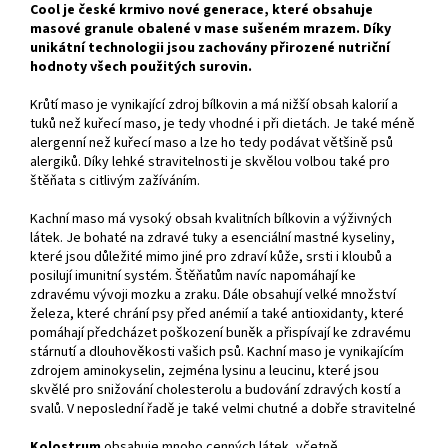
Cool je české krmivo nové generace, které obsahuje
masové granule obalené v mase sušeném mrazem. Díky
unikátní technologii jsou zachovány přirozené nutriční
hodnoty všech použitých surovin.
Krůtí maso je vynikající zdroj bílkovin a má nižší obsah kalorií a
tuků než kuřecí maso, je tedy vhodné i při dietách. Je také méně
alergenní než kuřecí maso a lze ho tedy podávat většině psů
alergiků. Díky lehké stravitelnosti je skvělou volbou také pro
štěňata s citlivým zažíváním.
Kachní maso má vysoký obsah kvalitních bílkovin a výživných
látek. Je bohaté na zdravé tuky a esenciální mastné kyseliny,
které jsou důležité mimo jiné pro zdraví kůže, srsti i kloubů a
posilují imunitní systém. Štěňatům navíc napomáhají ke
zdravému vývoji mozku a zraku. Dále obsahují velké množství
železa, které chrání psy před anémií a také antioxidanty, které
pomáhají předcházet poškození buněk a přispívají ke zdravému
stárnutí a dlouhověkosti vašich psů. Kachní maso je vynikajícím
zdrojem aminokyselin, zejména lysinu a leucinu, které jsou
skvělé pro snižování cholesterolu a budování zdravých kostí a
svalů. V neposlední řadě je také velmi chutné a dobře stravitelné
Kolostrum
obsahuje mnoho cenných látek, včetně