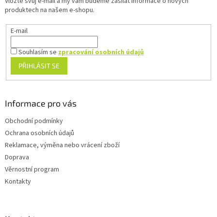
Vložte svůj e-mail a my vám budeme zasílat informace o nových
í
produktech na našem e-shopu.
E-mail
Souhlasím se
zpracování osobních údajů
PŘIHLÁSIT SE
Informace pro vás
Obchodní podmínky
Ochrana osobních údajů
Reklamace, výměna nebo vrácení zboží
Doprava
Věrnostní program
Kontakty