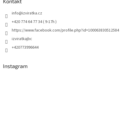
Kontakt
info
@
izviratka.cz
+420 774 64 77 34 ( 9-17h )
https://www.facebook.com/profile.php?id=100063830512584
izviratkajbc
+420773996644
Instagram