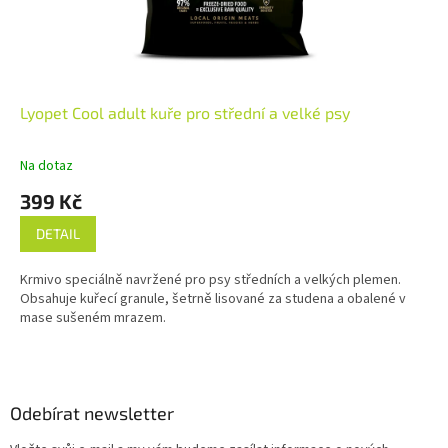
Lyopet Cool adult kuře pro střední a velké psy
Na dotaz
399 Kč
DETAIL
Krmivo speciálně navržené pro psy středních a velkých plemen.
Obsahuje kuřecí granule, šetrně lisované za studena a obalené v
mase sušeném mrazem.
Z
á
p
a
Odebírat newsletter
t