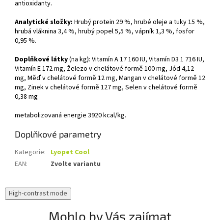
antioxidanty.
Analytické složky:
Hrubý protein 29 %, hrubé oleje a tuky 15 %,
hrubá vláknina 3,4 %, hrubý popel 5,5 %, vápník 1,3 %, fosfor
0,95 %.
Doplňkové látky
(na kg): Vitamín A 17 160 IU, Vitamín D3 1 716 IU,
Vitamín E 172 mg, Železo v chelátové formě 100 mg, Jód 4,12
mg, Měď v chelátové formě 12 mg, Mangan v chelátové formě 12
mg, Zinek v chelátové formě 127 mg, Selen v chelátové formě
0,38 mg
metabolizovaná energie 3920 kcal/kg.
Doplňkové parametry
Kategorie
:
Lyopet Cool
EAN
:
Zvolte variantu
High-contrast mode
Mohlo by Vás zajímat