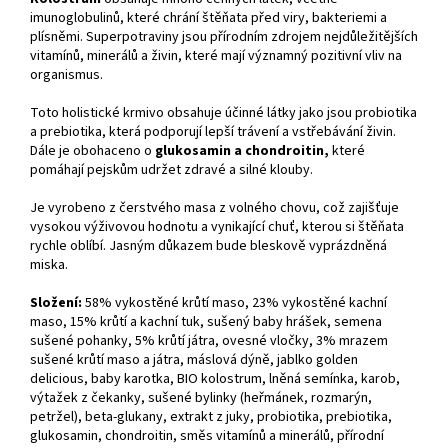
imunoglobulinů, které chrání štěňata před viry, bakteriemi a
plísněmi. Superpotraviny jsou přírodním zdrojem nejdůležitějších
vitamínů, minerálů a živin, které mají významný pozitivní vliv na
organismus.
Toto holistické krmivo obsahuje účinné látky jako jsou probiotika
a prebiotika, která podporují lepší trávení a vstřebávání živin.
Dále je obohaceno o
glukosamin a chondroitin,
které
pomáhají pejskům udržet zdravé a silné klouby.
Je vyrobeno z čerstvého masa z volného chovu, což zajišťuje
vysokou výživovou hodnotu a vynikající chuť, kterou si štěňata
rychle oblíbí. Jasným důkazem bude bleskově vyprázdněná
miska.
Složení:
58% vykostěné krůtí maso, 23% vykostěné kachní
maso, 15% krůtí a kachní tuk, sušený baby hrášek, semena
sušené pohanky, 5% krůtí játra, ovesné vločky, 3% mrazem
sušené krůtí maso a játra, máslová dýně, jablko golden
delicious, baby karotka, BIO kolostrum, lněná semínka, karob,
výtažek z čekanky, sušené bylinky (heřmánek, rozmarýn,
petržel), beta-glukany, extrakt z juky, probiotika, prebiotika,
glukosamin, chondroitin, směs vitamínů a minerálů, přírodní