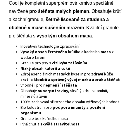
Cool je kompletní superprémiové krmivo speciálně
navržené
pro štěňata malých plemen
. Obsahuje krůtí
a kachní granule,
šetrně lisované za studena a
obalené v mase sušeném mrazem
. Kvalitní granule
pro štěňata s
vysokým obsahem masa
.
Inovativní technologie zpracování
Vysoký obsah čerstvého
krůtího a kachního
masa
z
welfare farem
Granule pro psy s
citlivým zažíváním
Nízký obsah kalorií a tuků
Zdroj esenciálních mastných kyselin pro
zdraví kůže,
srsti a kloubů a správný vývoj mozku a zraku štěňat
Vhodné i pro
nejmenší štěňata
Obsahuje
superpotraviny,
skvělý zdroj vitamínů,
minerálů a živin
100% zachování přirozeného obsahu výživových hodnot
Bio kolostrum pro
podporu imunity a posílení
organismu
Granule bez kuřecího masa
Plná chuť a
skvělá stravitelnost