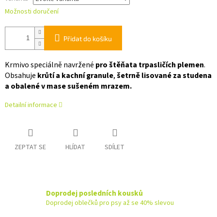
Možnosti doručení
Přidat do košíku
Krmivo speciálně navržené
pro štěňata trpasličích plemen
.
Obsahuje
krůtí a kachní granule
,
šetrně
lisované za studena
a obalené v mase sušeném mrazem.
Detailní informace
ZEPTAT SE
HLÍDAT
SDÍLET
Doprodej posledních kousků
Doprodej oblečků pro psy až se 40% slevou