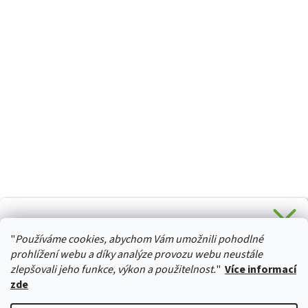
CHCETE SLEVU 5 % na Váš první nákup?
"
Používáme cookies, abychom Vám umožnili pohodlné
Stačí se přihlásit k odběru novinek z našeho obchodu a je
HURTTA-COLLECTION.CZ
Vaše :)
prohlížení webu a díky analýze provozu webu neustále
zlepšovali jeho funkce, výkon a použitelnost.
"
Více informací
zde
Ano, chci se přihlásit