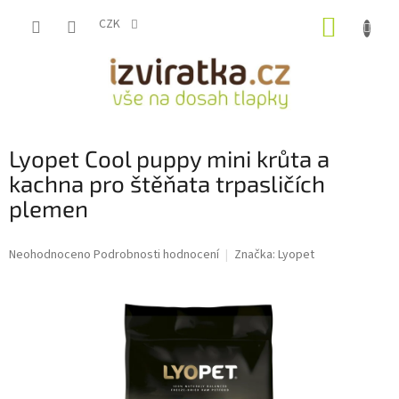
Přejít
NÁKUP
na
CZK
obsah
KOŠÍK
Lyopet Cool puppy mini krůta a
kachna pro štěňata trpasličích
plemen
Průměrné
Neohodnoceno
Podrobnosti hodnocení
Značka:
Lyopet
hodnocení
produktu
je
0,0
z
5
hvězdiček.