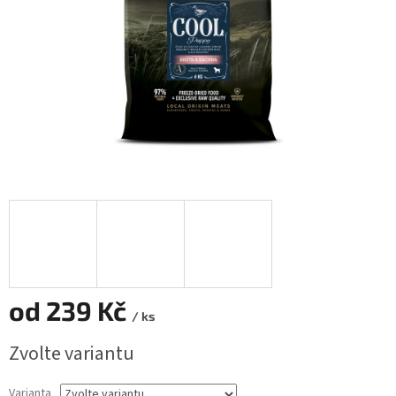
od
239 Kč
/ ks
Měrná
Zvolte variantu
cena:
Varianta