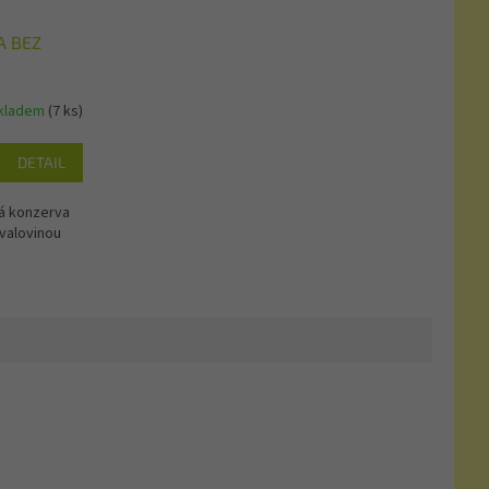
A BEZ
kladem
(7 ks)
DETAIL
á konzerva
svalovinou