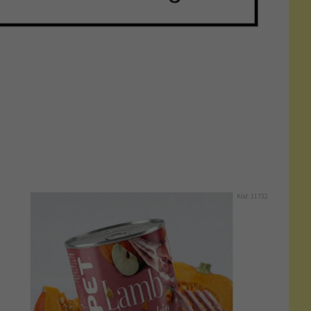
Kód:
11732