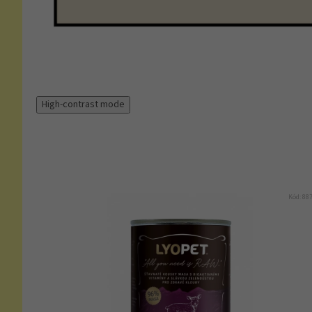
High-contrast mode
Kód:
88