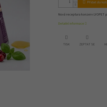
Přidat do koš
Nová receptura konzerv LYOPET p
Detailní informace
TISK
ZEPTAT SE
H