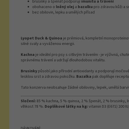
brusinky a špenát podporují
imunitu a trávení
obohaceno o
lněný olej
a
bazalku
pro zdravou kůži a s
bez obilovin, lepku a umělých přísad
Lyopet Duck & Quinoa
je prémiová, kompletní monoproteino
silné svaly a vyváženou energii.
Kachna
je ideální pro psy s citlivým trávením - je výživná, chut
správnému trávení a udržují dlouhodobou vitalitu.
Brusinky
působí jako přírodní antioxidanty a podporují močov
lesklou srst a zdravou pokožku.
Bazalka
pak doplňuje receptur
Tato konzerva neobsahuje žádné obiloviny, lepek, umělá barviva
Složení:
85 % kachna, 5 % quinoa, 2 % špenát, 2 % brusinky, ln
vlhkost 78 %.
Doplňkové látky na kg:
vitamin D3 (E671) 200 IU
DÁVKOVÁNÍ: