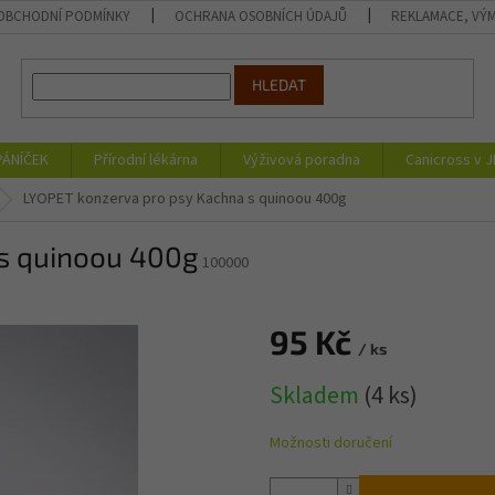
OBCHODNÍ PODMÍNKY
OCHRANA OSOBNÍCH ÚDAJŮ
REKLAMACE, VÝM
HLEDAT
PÁNÍČEK
Přírodní lékárna
Výživová poradna
Canicross v 
LYOPET konzerva pro psy Kachna s quinoou 400g
 s quinoou 400g
100000
95 Kč
/ ks
Měrná
Skladem
(4 ks)
cena:
Možnosti doručení