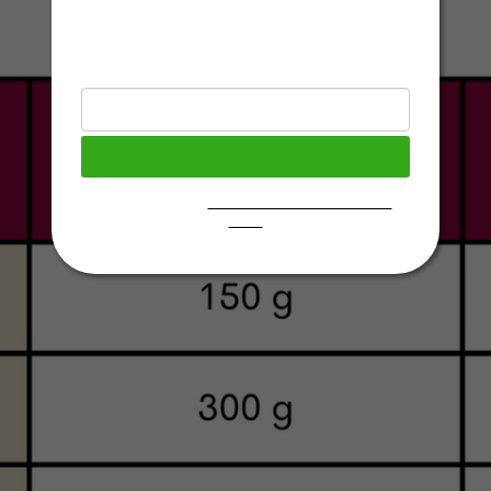
získejte 5 % slevu na první nákup :)
Email
Chci se přihlásit
Přečtěte si naše
Zásady zpracování osobních
údajů