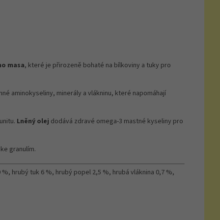
ho masa
, které je přirozeně bohaté na bílkoviny a tuky pro
né aminokyseliny, minerály a vlákninu, které napomáhají
unitu.
Lněný olej
dodává zdravé omega-3 mastné kyseliny pro
 ke granulím.
 %, hrubý tuk 6 %, hrubý popel 2,5 %, hrubá vláknina 0,7 %,