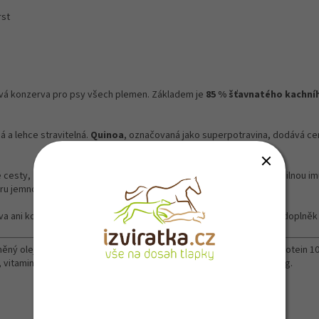
rst
vá konzerva pro psy všech plemen. Základem je
85 % šťavnatého kachní
ná a lehce stravitelná.
Quinoa
, označovaná jako superpotravina, dodává cen
é cesty, zatímco
špenát
je zdrojem železa, hořčíku a vitamínů pro silnou im
u jemnou vůní a působí protizánětlivě.
 ani konzervanty. Je ideální jak pro každodenní krmení, tak i jako doplněk
ěný olej, bazalka, vitaminy a minerály.
Analytické složky:
hrubý protein 10
, vitamin E (3a700) 150 mg, zinek (3b610) 15 mg, mangan (3b510) 3 mg.
Přihlašte se k odběru novinek a