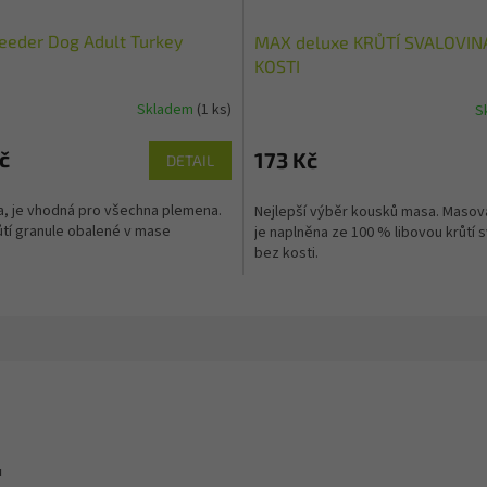
eeder Dog Adult Turkey
MAX deluxe KRŮTÍ SVALOVIN
KOSTI
Skladem
(1 ks)
S
Průměrné
hodnocení
produktu
č
173 Kč
DETAIL
je
4,0
a, je vhodná pro všechna plemena.
Nejlepší výběr kousků masa. Masov
z
tí granule obalené v mase
je naplněna ze 100 % libovou krůtí 
5
bez kosti.
hvězdiček.
u