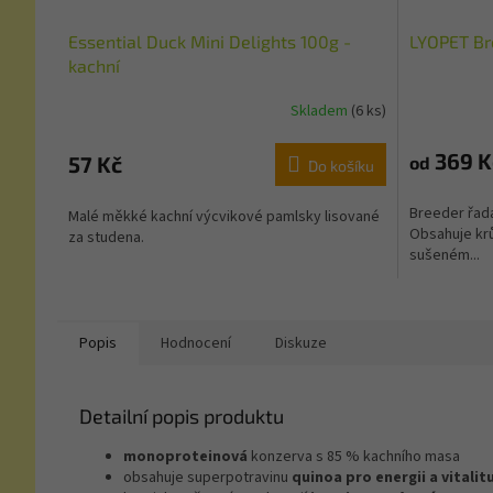
Essential Duck Mini Delights 100g -
LYOPET Br
kachní
Skladem
(6 ks)
369 K
57 Kč
od
Do košíku
Breeder řad
Malé měkké kachní výcvikové pamlsky lisované
Obsahuje krů
za studena.
sušeném...
Popis
Hodnocení
Diskuze
Detailní popis produktu
monoproteinová
konzerva s 85 % kachního masa
obsahuje superpotravinu
quinoa
pro energii a vitalit