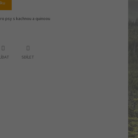
íku
ro psy s kachnou a quinoou
LÍDAT
SDÍLET