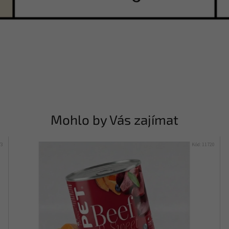
Mohlo by Vás zajímat
73
Kód:
11720