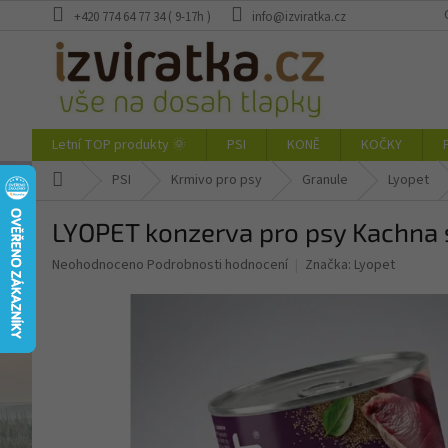
Přejít
+420 774 64 77 34 ( 9-17h )
info@izviratka.cz
na
obsah
Letní TOP produkty 🌞
PSI
KONĚ
KOČKY
Domů
PSI
Krmivo pro psy
Granule
Lyopet
LYOPET konzerva pro psy Kachna
Průměrné
Neohodnoceno
Podrobnosti hodnocení
Značka:
Lyopet
hodnocení
produktu
je
0,0
z
5
hvězdiček.