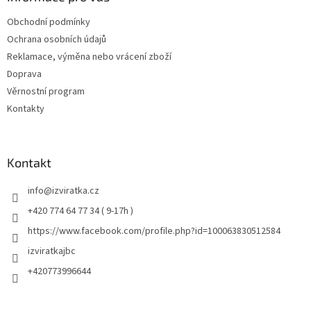
Obchodní podmínky
Ochrana osobních údajů
Reklamace, výměna nebo vrácení zboží
Doprava
Věrnostní program
Kontakty
Kontakt
info
@
izviratka.cz
+420 774 64 77 34 ( 9-17h )
https://www.facebook.com/profile.php?id=100063830512584
izviratkajbc
+420773996644