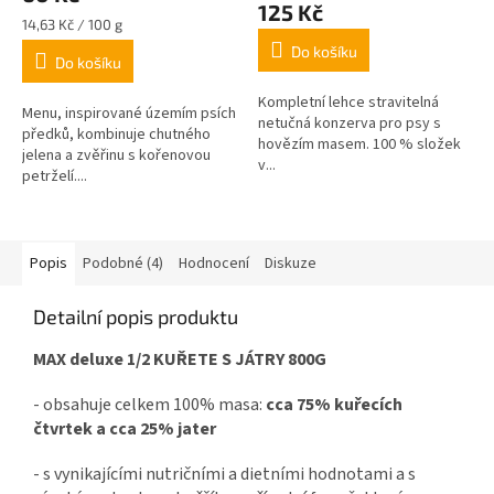
125 Kč
je
Měrná
14,63 Kč / 100 g
5,0
cena:
Do košíku
z
Do košíku
5
Kompletní lehce stravitelná
hvězdiček.
Menu, inspirované územím psích
netučná konzerva pro psy s
předků, kombinuje chutného
hovězím masem. 100 % složek
jelena a zvěřinu s kořenovou
v...
petrželí....
Popis
Podobné (4)
Hodnocení
Diskuze
Detailní popis produktu
MAX deluxe 1/2 KUŘETE S JÁTRY 800G
- obsahuje celkem 100% masa:
cca 75% kuřecích
čtvrtek a cca 25% jater
- s vynikajícími nutričními a dietními hodnotami a s