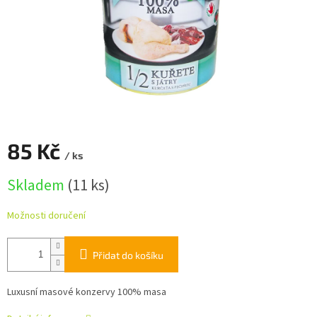
85 Kč
/ ks
Měrná
Skladem
(11 ks)
cena:
Možnosti doručení
Přidat do košíku
Luxusní masové konzervy 100% masa