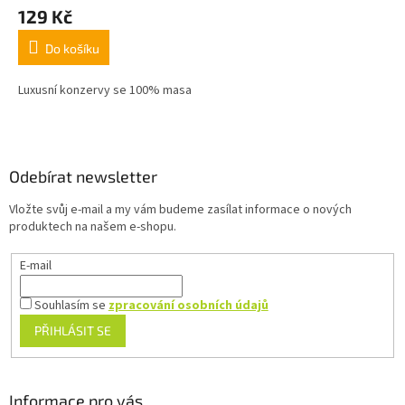
129 Kč
Do košíku
Luxusní konzervy se 100% masa
Z
á
p
a
Odebírat newsletter
t
Vložte svůj e-mail a my vám budeme zasílat informace o nových
í
produktech na našem e-shopu.
E-mail
Souhlasím se
zpracování osobních údajů
PŘIHLÁSIT SE
Informace pro vás