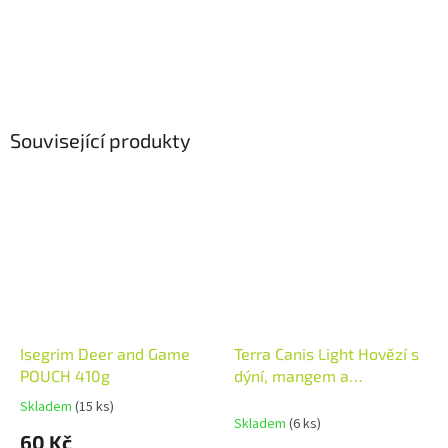
Související produkty
Isegrim Deer and Game
Terra Canis Light Hovězí s
POUCH 410g
dýní, mangem a
artyčokem 400 g
Skladem
(15 ks)
Průměrné
Skladem
(6 ks)
hodnocení
60 Kč
produktu