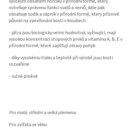
výsokým obsahem hořčíku v přírodní formě, který
ovlivňuje správnou funkci svalů a nervů, dále pak
obsahuje sodík a vápník v přírodní formě, který příznivě
působí na zpevňování kostí v kloubech
- játra jsou biologicky velmi hodnotná, vyživující, mají
vysokou koncentraci stopových prvků a vitamínu A, B, E v
přírodní formě, které zajišťují zdravý pohyb
- díky vysokému tlaku a teplotě při výrobě jsou kosti
rozvařené
- ručně plněné
Pro malá, střední a velká plemena.
Pro zvířata ve věku: