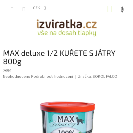
Přejít
NÁKUP
na
CZK
obsah
KOŠÍK
MAX deluxe 1/2 KUŘETE S JÁTRY
800g
2959
Průměrné
Neohodnoceno
Podrobnosti hodnocení
Značka:
SOKOL FALCO
hodnocení
produktu
je
0,0
z
5
hvězdiček.