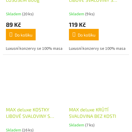
LOSOSEM 800g
Skladem
(20 ks)
Skladem
(9 ks)
89 Kč
119 Kč
Do košíku
Do košíku
Luxusní konzervy se 100% masa
Luxusní konzervy se 100% masa
MAX deluxe KOSTKY
MAX deluxe KRŮTÍ
LIBOVÉ SVALOVINY S
SVALOVINA BEZ KOSTI
JÁTRY 800g
Skladem
(7 ks)
Průměrné
Skladem
(16 ks)
hodnocení