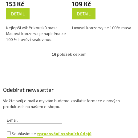
153 Kč
109 Kč
DETAIL
DETAIL
Nejlepší výběr kousků masa.
Luxusní konzervy se 100% masa
Masová konzerva je naplněna ze
100 % hovězí svalovinou.
16
položek celkem
O
v
l
Z
á
á
d
p
a
a
Odebírat newsletter
c
t
í
Vložte svůj e-mail a my vám budeme zasílat informace o nových
í
p
produktech na našem e-shopu.
r
v
E-mail
k
y
v
Souhlasím se
zpracování osobních údajů