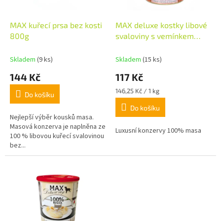
d
r
u
o
k
d
MAX kuřecí prsa bez kosti
MAX deluxe kostky libové
t
u
800g
svaloviny s vemínkem
ů
k
800g
t
Skladem
(9 ks)
Skladem
(15 ks)
ů
144 Kč
117 Kč
Měrná
146,25 Kč / 1 kg
Do košíku
cena:
Do košíku
Nejlepší výběr kousků masa.
Masová konzerva je naplněna ze
Luxusní konzervy 100% masa
100 % libovou kuřecí svalovinou
bez...