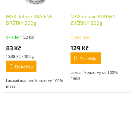
MAX deluxe KRÁJENÉ
MAX deluxe KOUSKY
DRŠŤKY 800g
ZVĚŘINY 800g
Skladem
(12 ks)
Objednáno
83 Kč
129 Kč
Měrná
10,38 Kč / 100 g
Do košíku
cena:
Do košíku
Luxusní konzervy se 100%
masa
Luxusní masové konzervy 100%
masa