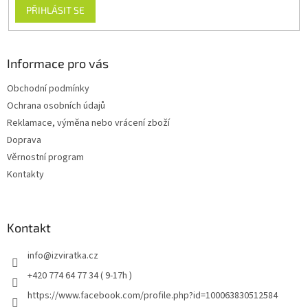
ý
PŘIHLÁSIT SE
p
i
s
u
Informace pro vás
Obchodní podmínky
Ochrana osobních údajů
Reklamace, výměna nebo vrácení zboží
Doprava
Věrnostní program
Kontakty
Kontakt
info
@
izviratka.cz
+420 774 64 77 34 ( 9-17h )
https://www.facebook.com/profile.php?id=100063830512584