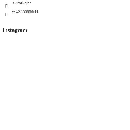
izviratkajbc
+420773996644
Instagram