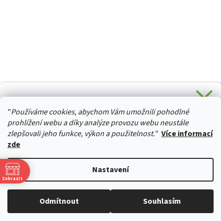
CHCETE SLEVU 5 % na Váš první nákup?
"
Používáme cookies, abychom Vám umožnili pohodlné
Stačí se přihlásit k odběru novinek z našeho obchodu a je
HURTTA-COLLECTION.CZ
Vaše :)
prohlížení webu a díky analýze provozu webu neustále
zlepšovali jeho funkce, výkon a použitelnost.
"
Více informací
zde
Ano, chci se přihlásit
Vytvořil Shoptet
Nastavení
Zásady zpracování osobních údajů
Zobrazit
Copyright 2026
izviratka.cz
. Všechna práva vyhrazena.
Upravit
Odmítnout
Souhlasím
nastavení cookies