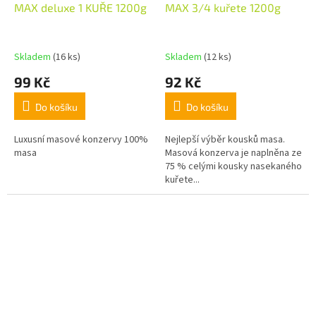
MAX deluxe 1 KUŘE 1200g
MAX 3/4 kuřete 1200g
Skladem
(16 ks)
Skladem
(12 ks)
99 Kč
92 Kč
Do košíku
Do košíku
Luxusní masové konzervy 100%
Nejlepší výběr kousků masa.
masa
Masová konzerva je naplněna ze
75 % celými kousky nasekaného
kuřete...