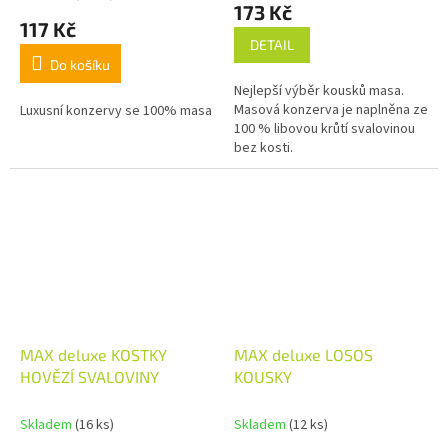
173 Kč
produktu
117 Kč
je
DETAIL
4,0
Do košíku
z
Nejlepší výběr kousků masa.
5
Masová konzerva je naplněna ze
Luxusní konzervy se 100% masa
hvězdiček.
100 % libovou krůtí svalovinou
bez kosti.
MAX deluxe KOSTKY
MAX deluxe LOSOS
HOVĚZÍ SVALOVINY
KOUSKY
Skladem
(16 ks)
Skladem
(12 ks)