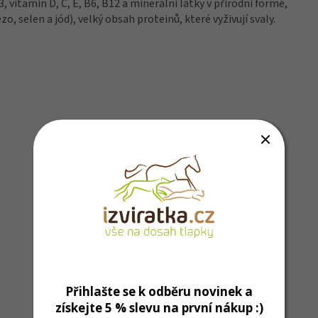
vitamín D, C, E, B6, B12 a minerální látky v přírodní formě,
, selen a jód), velký obsah proteinů, které vyživují svaly.
Přihlašte se k odběru novinek a
získejte 5 % slevu na první nákup :)