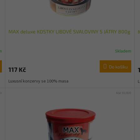
MAX deluxe KOSTKY LIBOVÉ SVALOVINY S JÁTRY 800g
m
Skladem
Do košíku
117 Kč
Luxusní konzervy se 100% masa
L
00
Kód:
93/800