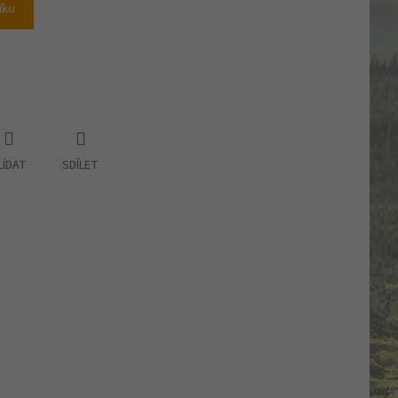
íku
LÍDAT
SDÍLET