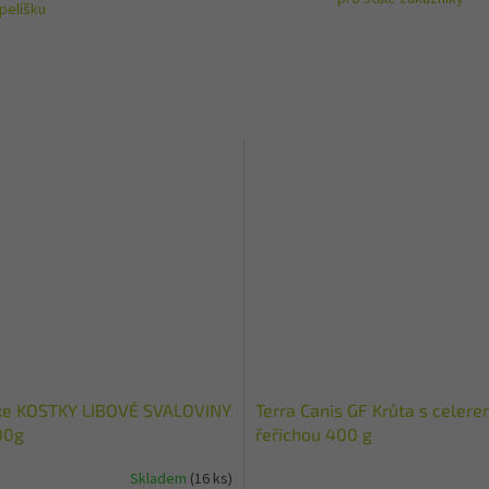
pelíšku
xe KOSTKY LIBOVÉ SVALOVINY
Terra Canis GF Krůta s celere
00g
řeřichou 400 g
Skladem
(16 ks)