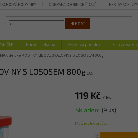
OBCHODNÍ PODMÍNKY
OCHRANA OSOBNÍCH ÚDAJŮ
REKLAMACE, VÝM
HLEDAT
PÁNÍČEK
Přírodní lékárna
Výživová poradna
Canicross v 
MAX deluxe KOSTKY LIBOVÉ SVALOVINY S LOSOSEM 800g
LOVINY S LOSOSEM 800g
105
119 Kč
/ ks
Měrná
Skladem
(9 ks)
cena:
Možnosti doručení