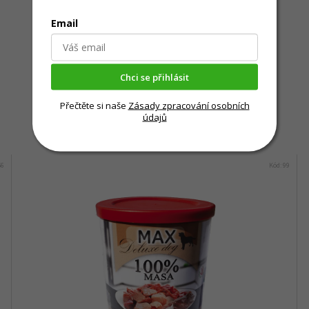
Email
Chci se přihlásit
Přečtěte si naše
Zásady zpracování osobních
údajů
Mohlo by Vás zajímat
56
Kód:
99