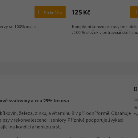
125 Kč
Do košíku
zervy se 100% masa
Kompletní krmivo pro psy bez obilov
. 100 % složek v potravinářské huma
D
Ka
ové svaloviny a cca 25% lososa
H
ílkovin, železa, zinku, a vitamínu B v přírodní formě. Obsahuje
E
 psy v rekonvalescenci i seniory. Příznivě podporuje žvýkací
ající na kondici a hebkou srst.