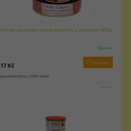
MAX deluxe kostky libové svaloviny s vemínkem 800g
Skladem
Do košíku
117 Kč
uxusní konzervy 100% masa
Kód:
9730