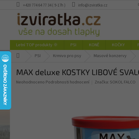
Přejít
+420 774 64 77 34 ( 9-17h )
info@izviratka.cz
na
obsah
Letní TOP produkty 🌞
PSI
KONĚ
KOČKY
Domů
PSI
Krmivo pro psy
Masové konzervy
MAX deluxe KOSTKY LIBOVÉ SVA
Průměrné
Neohodnoceno
Podrobnosti hodnocení
Značka:
SOKOL FALCO
hodnocení
produktu
je
0,0
z
5
hvězdiček.