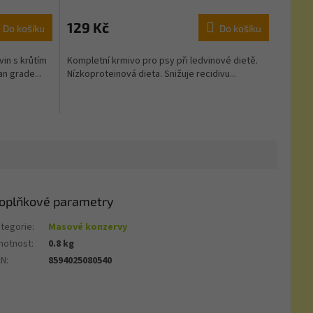
129 Kč
Do košíku
Do košíku
in s krůtím
Kompletní krmivo pro psy při ledvinové dietě.
n grade...
Nízkoproteinová dieta. Snižuje recidivu...
oplňkové parametry
tegorie
:
Masové konzervy
motnost
:
0.8 kg
AN
:
8594025080540