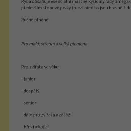
Ryba obsahuje esenciální mastné kyseliny řady omega-3, 
především stopové prvky (mezi nimi to jsou hlavně železo
Ručně plněné!
Pro malá, střední a velká plemena
Pro zvířata ve věku:
- junior
- dospělý
- senior
- dále pro zvířata v zátěži
- březí a kojící