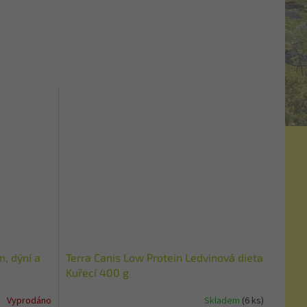
m, dýní a
Terra Canis Low Protein Ledvinová dieta
Kuřecí 400 g
Vyprodáno
Skladem
(6 ks)