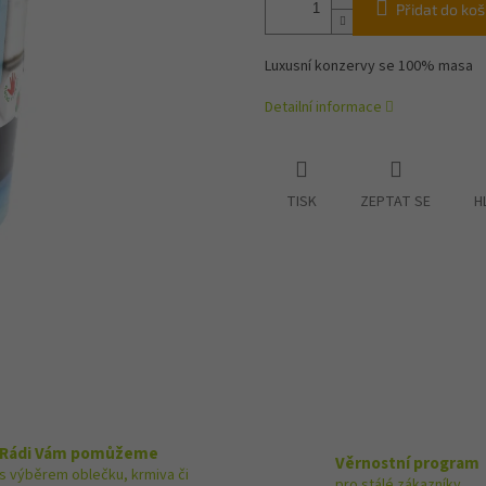
Přidat do koš
Luxusní konzervy se 100% masa
Detailní informace
TISK
ZEPTAT SE
H
Rádi Vám pomůžeme
Věrnostní program
s výběrem oblečku, krmiva či
pro stálé zákazníky