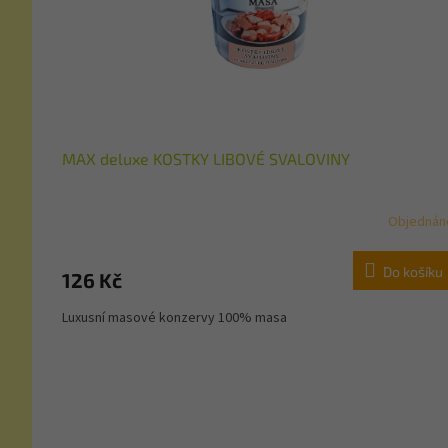
MAX deluxe KOSTKY LIBOVÉ SVALOVINY
Objednán
Do košíku
126 Kč
Luxusní masové konzervy 100% masa
Z
á
p
a