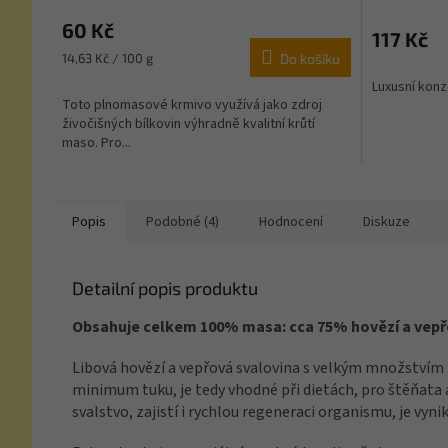
hodnocení
60 Kč
produktu
117 Kč
je
Měrná
14,63 Kč / 100 g
Do košíku
5,0
cena:
Luxusní kon
z
Toto plnomasové krmivo využívá jako zdroj
5
živočišných bílkovin výhradně kvalitní krůtí
hvězdiček.
maso. Pro...
Popis
Podobné (4)
Hodnocení
Diskuze
Detailní popis produktu
Obsahuje celkem 100% masa: cca 75% hovězí a vepř
Libová hovězí a vepřová svalovina s velkým množstvím b
minimum tuku, je tedy vhodné při dietách, pro štěňata a
svalstvo, zajistí i rychlou regeneraci organismu, je vynik