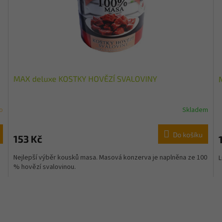
MAX deluxe KOSTKY HOVĚZÍ SVALOVINY
o
Skladem
Do košíku
153 Kč
Nejlepší výběr kousků masa. Masová konzerva je naplněna ze 100
L
% hovězí svalovinou.