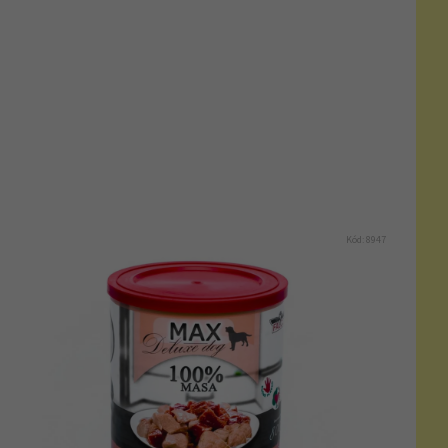
Kód:
8947