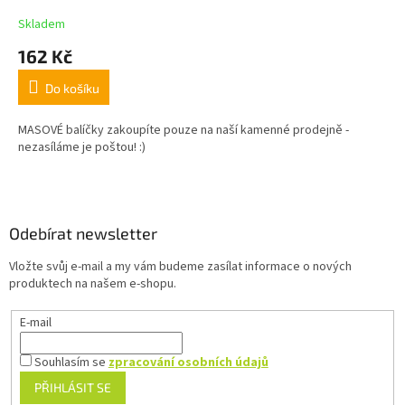
Skladem
162 Kč
Do košíku
MASOVÉ balíčky zakoupíte pouze na naší kamenné prodejně -
nezasíláme je poštou! :)
Z
á
p
a
Odebírat newsletter
t
Vložte svůj e-mail a my vám budeme zasílat informace o nových
í
produktech na našem e-shopu.
E-mail
Souhlasím se
zpracování osobních údajů
PŘIHLÁSIT SE