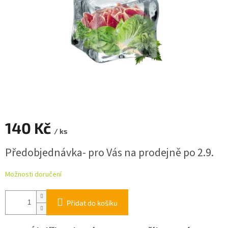
140 Kč
/ ks
Měrná
Předobjednávka- pro Vás na prodejně po 2.9.
cena:
Možnosti doručení
Přidat do košíku