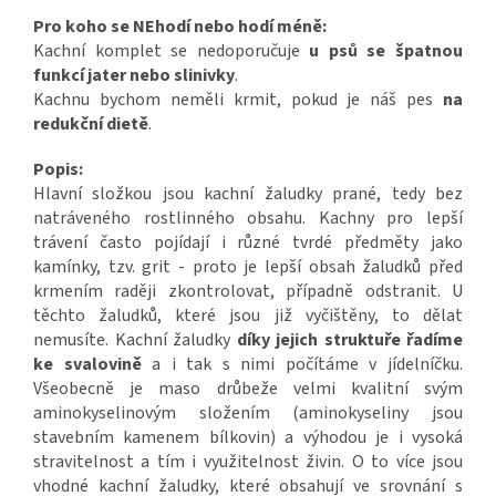
Pro koho se NEhodí nebo hodí méně:
Kachní komplet se nedoporučuje
u psů se špatnou
funkcí jater nebo slinivky
.
Kachnu bychom neměli krmit, pokud je náš pes
na
redukční dietě
.
Popis:
Hlavní složkou jsou kachní žaludky prané, tedy bez
natráveného rostlinného obsahu. Kachny pro lepší
trávení často pojídají i různé tvrdé předměty jako
kamínky, tzv. grit - proto je lepší obsah žaludků před
krmením raději zkontrolovat, případně odstranit. U
těchto žaludků, které jsou již vyčištěny, to dělat
nemusíte. Kachní žaludky
díky jejich struktuře řadíme
ke svalovině
a i tak s nimi počítáme v jídelníčku.
Všeobecně je maso drůbeže velmi kvalitní svým
aminokyselinovým složením (aminokyseliny jsou
stavebním kamenem bílkovin) a výhodou je i vysoká
stravitelnost a tím i využitelnost živin. O to více jsou
vhodné kachní žaludky, které obsahují ve srovnání s