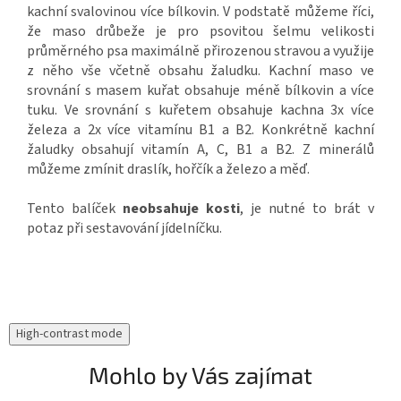
kachní svalovinou více bílkovin. V podstatě můžeme říci,
že maso drůbeže je pro psovitou šelmu velikosti
průměrného psa maximálně přirozenou stravou a využije
z něho vše včetně obsahu žaludku. Kachní maso ve
srovnání s masem kuřat obsahuje méně bílkovin a více
tuku. Ve srovnání s kuřetem obsahuje kachna 3x více
železa a 2x více vitamínu B1 a B2. Konkrétně kachní
žaludky obsahují vitamín A, C, B1 a B2. Z minerálů
můžeme zmínit draslík, hořčík a železo a měď.
Tento balíček
neobsahuje kosti
, je nutné to brát v
potaz při sestavování jídelníčku.
High-contrast mode
Mohlo by Vás zajímat