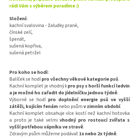
rádi Vám s výběrem poradíme :)
Složení:
kachní svalovina - žaludky prané,
čínské zelí,
špenát,
sušená kopřiva,
sušená petržel
Pro koho se hodí:
Balíček se hodí
pro všechny věkové kategorie psů
.
Kachní komplet je vhodný
i pro psy s horší funkcí ledvin
a je možné ho zařadit do jídelníčku jednou týdně
.
Výborně se hodí
pro doplnění energie psů ve vyšší
zátěži, kojícím fenám
nebo psům
v zimním období
.
Kachní komplet obsahuje více kostí než kachní hotovka
a proto je také velmi
vhodný pro rostoucí zvířata s
vyšší potřebou vápníku ve stravě
.
Zdravým psům můžeme podávat
1x nebo 2x týdně
.