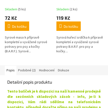
Skladem
(5 ks)
Skladem
(2 ks)
72 Kč
119 Kč
Do košíku
Do košíku
Syrové maso k přípravě
Syrová kuřecí srdíčka k přípravě
kompletní a vyvážené syrové
kompletní a vyvážené syrové
potravy pro psy a kočky
potravy B.A.R.F. pro psy a
(B.A.R.F.). Syrové...
kočky....
Popis
Podobné (2)
Hodnocení
Diskuze
Detailní popis produktu
Tento balíček je k dispozici na naší kamenné prodejně
dle sezónních skladových zásob - info, je-li k
dispozici, Vám rádi sdělíme na telefonickém
kontaktu, případně doražte přímo na naši prodejnu a