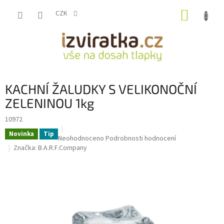
Přejít
NÁKUP
na
CZK
obsah
KOŠÍK
KACHNÍ ŽALUDKY S VELIKONOČNÍ
ZELENINOU 1kg
10972
Novinka
Tip
Průměrné
Neohodnoceno
Podrobnosti hodnocení
hodnocení
Značka:
B.A.R.F.Company
produktu
je
0,0
z
5
hvězdiček.