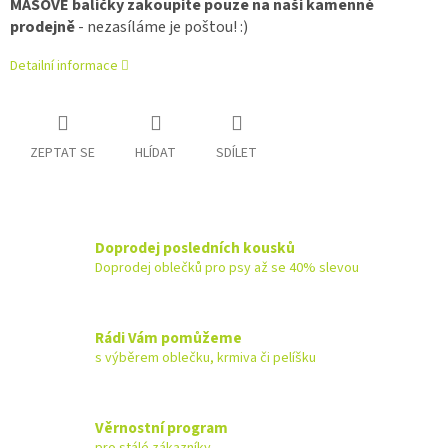
MASOVÉ balíčky zakoupíte pouze na naší kamenné
prodejně
- nezasíláme je poštou! :)
Detailní informace
ZEPTAT SE
HLÍDAT
SDÍLET
Doprodej posledních kousků
Doprodej oblečků pro psy až se 40% slevou
Rádi Vám pomůžeme
s výběrem oblečku, krmiva či pelíšku
Věrnostní program
pro stálé zákazníky