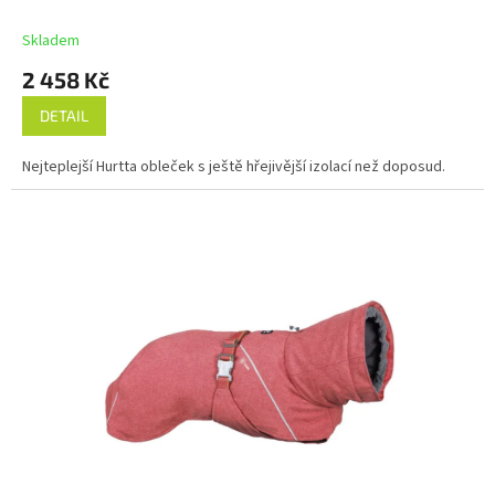
R
M
Skladem
A
2 458 Kč
DETAIL
Nejteplejší Hurtta obleček s ještě hřejivější izolací než doposud.