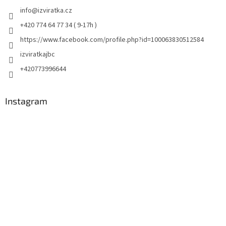
info
@
izviratka.cz
+420 774 64 77 34 ( 9-17h )
https://www.facebook.com/profile.php?id=100063830512584
izviratkajbc
+420773996644
Instagram