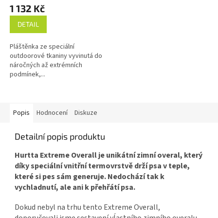
1 132 Kč
DETAIL
Pláštěnka ze speciální
outdoorové tkaniny vyvinutá do
náročných až extrémních
podmínek,...
Popis
Hodnocení
Diskuze
Detailní popis produktu
Hurtta Extreme Overall je unikátní zimní overal, který
díky speciální vnitřní termovrstvě drží psa v teple,
které si pes sám generuje. Nedochází tak k
vychladnutí, ale ani k přehřátí psa.
Dokud nebyl na trhu tento Extreme Overall,
doporučovali jsme sestavení vĺastního zimního overalu