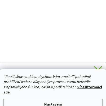
CHCETE SLEVU 5 % na Váš první nákup?
"
Používáme cookies, abychom Vám umožnili pohodlné
Stačí se přihlásit k odběru novinek z našeho obchodu a je
HURTTA-COLLECTION.CZ
Vaše :)
prohlížení webu a díky analýze provozu webu neustále
zlepšovali jeho funkce, výkon a použitelnost.
"
Více informací
zde
Ano, chci se přihlásit
Vytvořil Shoptet
Nastavení
Zásady zpracování osobních údajů