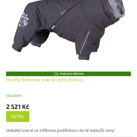
Z
Doprava zdarma
D
Hurtta Extreme overal ostružinový
A
R
M
Skladem
A
2 521 Kč
DETAIL
Unikátní overal se stříbrnou podšívkou i do té nejtužší zimy!