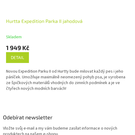
Hurtta Expedition Parka II jahodová
Skladem
1 949 Kč
DETAIL
Novou Expedition Parku II od Hurtty bude milovat každý pes i jeho
páníček. Umožňuje maximálně neomezený pohyb psa, je vyrobena
ze špičkových materiálů vhodných do zimních podmínek a je ve
čtyřech nových modních barvách!
Z
á
p
a
Odebírat newsletter
t
Vložte svůj e-mail a my vám budeme zasílat informace o nových
í
produktech na našem e-shopu.