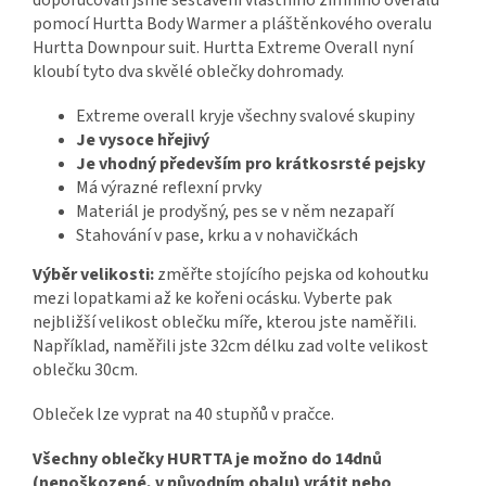
pomocí Hurtta Body Warmer a pláštěnkového overalu
Hurtta Downpour suit. Hurtta Extreme Overall nyní
kloubí tyto dva skvělé oblečky dohromady.
Extreme overall kryje všechny svalové skupiny
Je vysoce hřejivý
Je vhodný především pro krátkosrsté pejsky
Má výrazné reflexní prvky
Materiál je prodyšný, pes se v něm nezapaří
Stahování v pase, krku a v nohavičkách
Výběr velikosti:
změřte stojícího pejska od kohoutku
mezi lopatkami až ke kořeni ocásku. Vyberte pak
nejbližší velikost oblečku míře, kterou jste naměřili.
Například, naměřili jste 32cm délku zad volte velikost
oblečku 30cm.
Obleček lze vyprat na 40 stupňů v pračce.
Všechny oblečky HURTTA je možno do 14dnů
(nepoškozené, v původním obalu) vrátit nebo