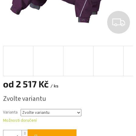
Z
D
A
R
M
od
2 517 Kč
A
/ ks
Měrná
Zvolte variantu
cena:
Varianta
Možnosti doručení