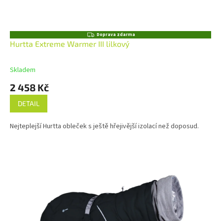
Z
Doprava zdarma
D
Hurtta Extreme Warmer III lilkový
A
R
M
Skladem
A
2 458 Kč
DETAIL
Nejteplejší Hurtta obleček s ještě hřejivější izolací než doposud.