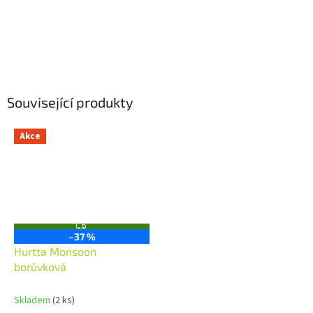
Související produkty
Akce
Z
–37 %
D
A
Hurtta Monsoon
R
borůvková
M
A
Skladem
(2 ks)