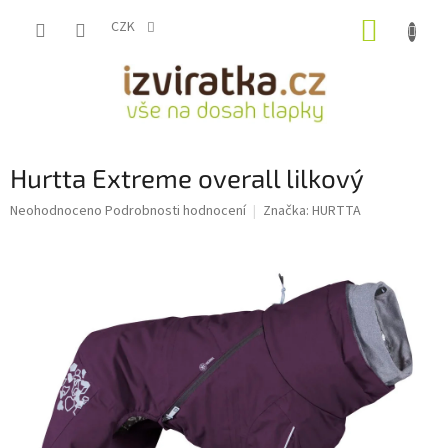
Přejít
NÁKUP
na
CZK
obsah
KOŠÍK
Hurtta Extreme overall lilkový
Průměrné
Neohodnoceno
Podrobnosti hodnocení
Značka:
HURTTA
hodnocení
produktu
je
0,0
z
5
hvězdiček.