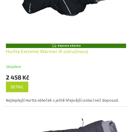
Z
Doprava zdarma
D
Hurtta Extreme Warmer III ostružinový
A
R
M
Skladem
A
2 458 Kč
DETAIL
Nejteplejší Hurtta obleček s ještě hřejivější izolací než doposud.