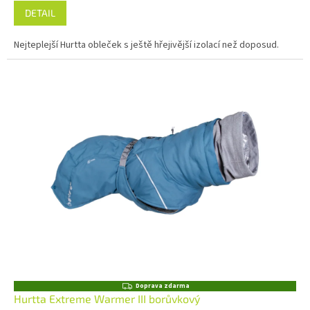
DETAIL
Nejteplejší Hurtta obleček s ještě hřejivější izolací než doposud.
Z
Doprava zdarma
D
Hurtta Extreme Warmer III borůvkový
A