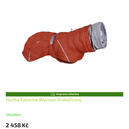
Z
Doprava zdarma
D
Hurtta Extreme Warmer III skořicový
A
R
M
Skladem
A
2 458 Kč