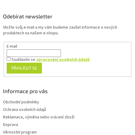
á
s
u
p
a
Odebírat newsletter
t
Vložte svůj e-mail a my vám budeme zasílat informace o nových
í
produktech na našem e-shopu.
E-mail
Souhlasím se
zpracování osobních údajů
PŘIHLÁSIT SE
Informace pro vás
Obchodní podmínky
Ochrana osobních údajů
Reklamace, výměna nebo vrácení zboží
Doprava
Věrnostní program