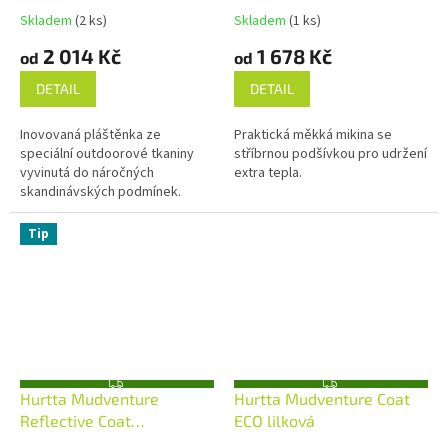
A
A
Skladem
(2 ks)
Skladem
(1 ks)
2 014 Kč
1 678 Kč
od
od
DETAIL
DETAIL
Inovovaná pláštěnka ze
Praktická měkká mikina se
speciální outdoorové tkaniny
stříbrnou podšívkou pro udržení
vyvinutá do náročných
extra tepla.
skandinávských podmínek.
Tip
Z
Z
Hurtta Mudventure
Hurtta Mudventure Coat
D
D
A
A
Reflective Coat
ECO lilková
R
R
M
M
kurkumová