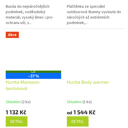
Bunda do nejnáročnějších
Pláštěnka ze speciální
podmínek, voděodolný
outdoorové tkaniny vyvinutá do
materiál, vysoký límec i pro
náročných až extrémních
ochranu uší, s...
podmínek,...
Akce
Z
–37 %
D
A
Hurtta Monsoon
Hurtta Body warmer
R
borůvková
M
A
Skladem
(2 ks)
Skladem
(1 ks)
1 132 Kč
1 544 Kč
od
DETAIL
DETAIL