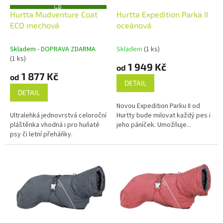
u
o
Z
k
d
Hurtta Mudventure Coat
Hurtta Expedition Parka II
D
A
t
u
ECO mechová
oceánová
R
ů
k
M
A
t
Skladem - DOPRAVA ZDARMA
Skladem
(1 ks)
ů
(1 ks)
1 949 Kč
od
1 877 Kč
od
DETAIL
DETAIL
Novou Expedition Parku II od
Ultralehká jednovrstvá celoroční
Hurtty bude milovat každý pes i
pláštěnka vhodná i pro huňaté
jeho páníček. Umožňuje...
psy či letní přeháňky.