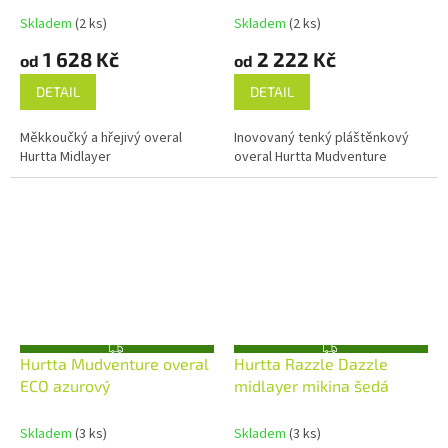
A
Skladem
(2 ks)
Skladem
(2 ks)
1 628 Kč
2 222 Kč
od
od
DETAIL
DETAIL
Měkkoučký a hřejivý overal
Inovovaný tenký pláštěnkový
Hurtta Midlayer
overal Hurtta Mudventure
Z
Z
Hurtta Mudventure overal
Hurtta Razzle Dazzle
D
D
A
A
ECO azurový
midlayer mikina šedá
R
R
M
M
A
A
Skladem
(3 ks)
Skladem
(3 ks)