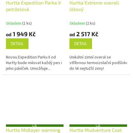
Hurtta Expedition Parka II
Hurtta Extreme overall
D
A
petrželová
lilkový
R
M
A
Skladem
(1 ks)
Skladem
(2 ks)
1 949 Kč
2 517 Kč
od
od
DETAIL
DETAIL
Novou Expedition Parku II od
Unikátní zimní overal se
Hurtty bude milovat každý pes i
stříbrnou termoizolační podšívkou
jeho páníček. Umožňuje...
do té nejtužší zimy!
Z
Z
Hurtta Midlayer warming
Hurtta Mudventure Coat
D
D