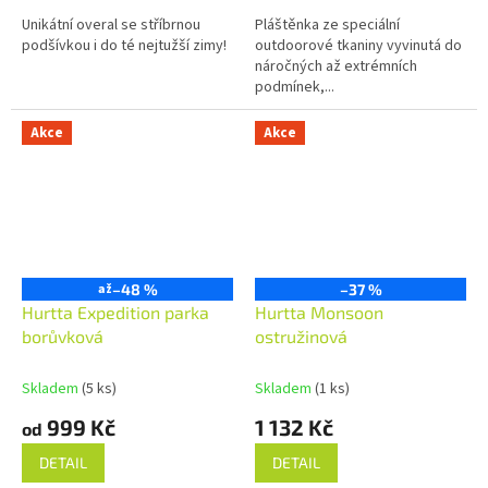
Unikátní overal se stříbrnou
Pláštěnka ze speciální
podšívkou i do té nejtužší zimy!
outdoorové tkaniny vyvinutá do
náročných až extrémních
podmínek,...
Akce
Akce
až
–48 %
–37 %
Hurtta Expedition parka
Hurtta Monsoon
borůvková
ostružinová
Skladem
(5 ks)
Skladem
(1 ks)
999 Kč
1 132 Kč
od
DETAIL
DETAIL