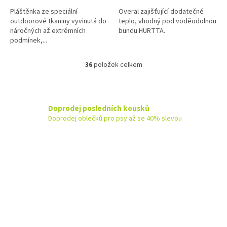
Pláštěnka ze speciální
Overal zajišťující dodatečné
outdoorové tkaniny vyvinutá do
teplo, vhodný pod voděodolnou
náročných až extrémních
bundu HURTTA.
podmínek,...
36
položek celkem
O
v
l
á
d
Doprodej posledních kousků
a
Doprodej oblečků pro psy až se 40% slevou
c
í
p
r
v
k
y
v
ý
p
Z
i