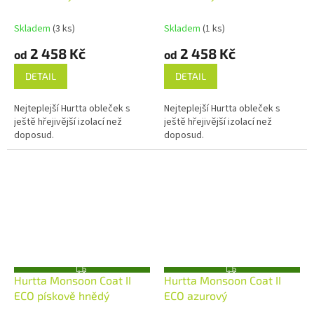
M
M
A
A
Skladem
(3 ks)
Skladem
(1 ks)
2 458 Kč
2 458 Kč
od
od
DETAIL
DETAIL
Nejteplejší Hurtta obleček s
Nejteplejší Hurtta obleček s
ještě hřejivější izolací než
ještě hřejivější izolací než
doposud.
doposud.
Z
Z
Hurtta Monsoon Coat II
Hurtta Monsoon Coat II
D
D
A
A
ECO pískově hnědý
ECO azurový
R
R
M
M