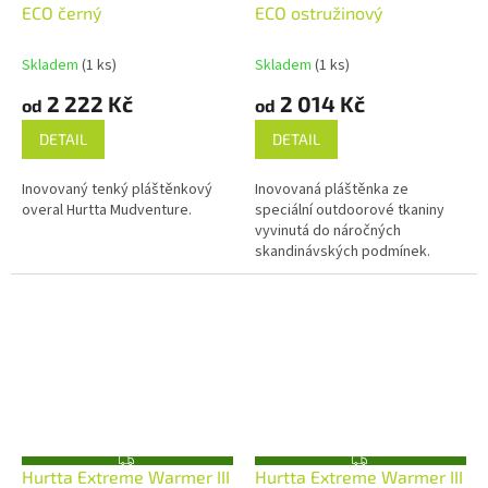
A
A
ECO černý
ECO ostružinový
R
R
M
M
A
A
Skladem
(1 ks)
Skladem
(1 ks)
2 222 Kč
2 014 Kč
od
od
DETAIL
DETAIL
Inovovaný tenký pláštěnkový
Inovovaná pláštěnka ze
overal Hurtta Mudventure.
speciální outdoorové tkaniny
vyvinutá do náročných
skandinávských podmínek.
Z
Z
Hurtta Extreme Warmer III
Hurtta Extreme Warmer III
D
D