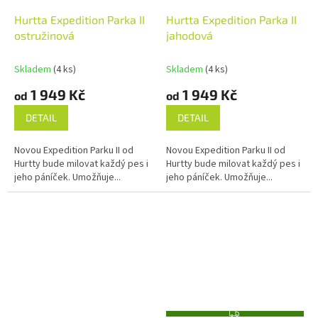
Hurtta Expedition Parka II
Hurtta Expedition Parka II
ostružinová
jahodová
Skladem
(4 ks)
Skladem
(4 ks)
1 949 Kč
1 949 Kč
od
od
DETAIL
DETAIL
Novou Expedition Parku II od
Novou Expedition Parku II od
Hurtty bude milovat každý pes i
Hurtty bude milovat každý pes i
jeho páníček. Umožňuje...
jeho páníček. Umožňuje...
Z