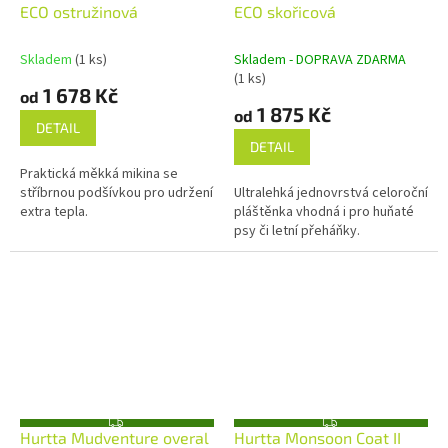
A
A
ECO ostružinová
ECO skořicová
R
R
M
M
A
A
Skladem
(1 ks)
Skladem - DOPRAVA ZDARMA
(1 ks)
1 678 Kč
od
1 875 Kč
od
DETAIL
DETAIL
Praktická měkká mikina se
stříbrnou podšívkou pro udržení
Ultralehká jednovrstvá celoroční
extra tepla.
pláštěnka vhodná i pro huňaté
psy či letní přeháňky.
Z
Z
Hurtta Mudventure overal
Hurtta Monsoon Coat II
D
D