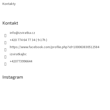
Kontakty
Kontakt
info
@
izviratka.cz
+420 774 64 77 34 ( 9-17h )
https://www.facebook.com/profile.php?id=100063830512584
izviratkajbc
+420773996644
Instagram