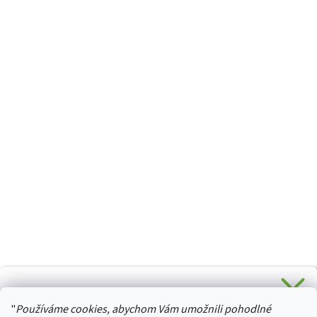
CHCETE SLEVU 5 % na Váš první nákup?
"
Používáme cookies, abychom Vám umožnili pohodlné
Stačí se přihlásit k odběru novinek z našeho obchodu a je
HURTTA-COLLECTION.CZ