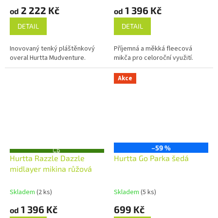
2 222 Kč
1 396 Kč
od
od
DETAIL
DETAIL
Inovovaný tenký pláštěnkový
Příjemná a měkká fleecová
overal Hurtta Mudventure.
mikča pro celoroční využití.
Akce
–59 %
Z
Hurtta Razzle Dazzle
Hurtta Go Parka šedá
D
A
midlayer mikina růžová
R
M
A
Skladem
(2 ks)
Skladem
(5 ks)
1 396 Kč
699 Kč
od