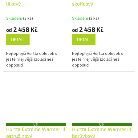
A
A
lilkový
skořicový
R
R
M
M
A
A
Skladem
(3 ks)
Skladem
(3 ks)
2 458 Kč
2 458 Kč
od
od
DETAIL
DETAIL
Nejteplejší Hurtta obleček s
Nejteplejší Hurtta obleček s
ještě hřejivější izolací než
ještě hřejivější izolací než
doposud.
doposud.
Z
Z
Hurtta Extreme Warmer III
Hurtta Extreme Warmer III
D
D
A
A
ostružinový
borůvkový
R
R