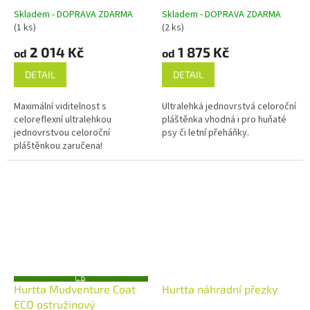
A
A
Skladem - DOPRAVA ZDARMA
Skladem - DOPRAVA ZDARMA
(1 ks)
(2 ks)
2 014 Kč
1 875 Kč
od
od
DETAIL
DETAIL
Maximální viditelnost s
Ultralehká jednovrstvá celoroční
celoreflexní ultralehkou
pláštěnka vhodná i pro huňaté
jednovrstvou celoroční
psy či letní přeháňky.
pláštěnkou zaručena!
Z
Hurtta Mudventure Coat
Hurtta náhradní přezky
D
A
ECO ostružinový
R