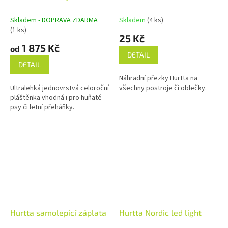
M
A
Skladem - DOPRAVA ZDARMA
Skladem
(4 ks)
(1 ks)
25 Kč
1 875 Kč
od
DETAIL
DETAIL
Náhradní přezky Hurtta na
Ultralehká jednovrstvá celoroční
všechny postroje či oblečky.
pláštěnka vhodná i pro huňaté
psy či letní přeháňky.
Hurtta samolepicí záplata
Hurtta Nordic led light