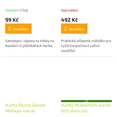
Skladem
(7 ks)
Vyprodáno
99 Kč
492 Kč
Do košíku
Do košíku
Samolepicí záplata na trhliny na
Praktické přídavné světýlko pro
bundách či pláštěnkách Hurtta.
vyšší bezpečnost vašich
mazlíčků.
Z
Hurtta Razzle Dazzle
Hurtta Mudventure overal
D
A
Midlayer overal
ECO skořicový
R
M