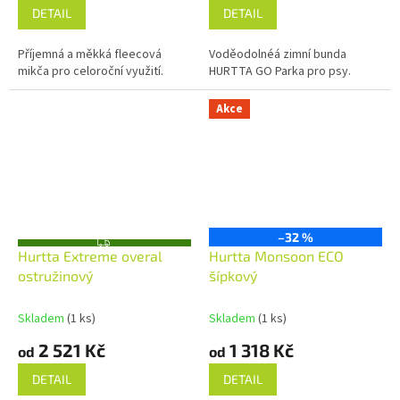
DETAIL
DETAIL
Příjemná a měkká fleecová
Voděodolnéá zimní bunda
mikča pro celoroční využití.
HURTTA GO Parka pro psy.
Akce
–32 %
Z
Hurtta Extreme overal
Hurtta Monsoon ECO
D
A
ostružinový
šípkový
R
M
A
Skladem
(1 ks)
Skladem
(1 ks)
2 521 Kč
1 318 Kč
od
od
DETAIL
DETAIL