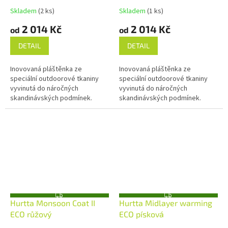
A
A
Skladem
(2 ks)
Skladem
(1 ks)
2 014 Kč
2 014 Kč
od
od
DETAIL
DETAIL
Inovovaná pláštěnka ze
Inovovaná pláštěnka ze
speciální outdoorové tkaniny
speciální outdoorové tkaniny
vyvinutá do náročných
vyvinutá do náročných
skandinávských podmínek.
skandinávských podmínek.
Z
Z
Hurtta Monsoon Coat II
Hurtta Midlayer warming
D
D
A
A
ECO růžový
ECO písková
R
R
M
M