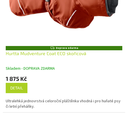
Z
Doprava zdarma
D
Hurtta Mudventure Coat ECO skořicová
A
R
M
Skladem - DOPRAVA ZDARMA
A
1 875 Kč
DETAIL
Ultralehká jednovrstvá celoroční pláštěnka vhodná i pro huňaté psy
či letní přeháňky.