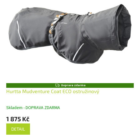
Z
Doprava zdarma
D
Hurtta Mudventure Coat ECO ostružinový
A
R
M
Skladem - DOPRAVA ZDARMA
A
1 875 Kč
DETAIL