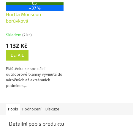
Z
–37 %
D
A
Hurtta Monsoon
R
borůvková
M
A
Skladem
(2 ks)
1 132 Kč
DETAIL
Pláštěnka ze speciální
outdoorové tkaniny vyvinutá do
náročných až extrémních
podmínek,...
Popis
Hodnocení
Diskuze
Detailní popis produktu