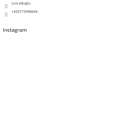
izviratkajbc
+420773996644
Instagram