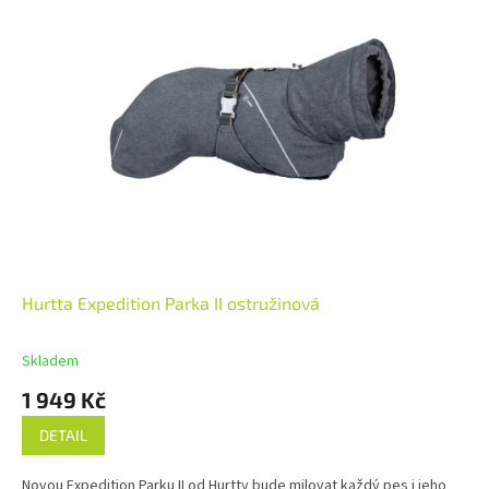
Hurtta Expedition Parka II ostružinová
Skladem
1 949 Kč
DETAIL
Novou Expedition Parku II od Hurtty bude milovat každý pes i jeho