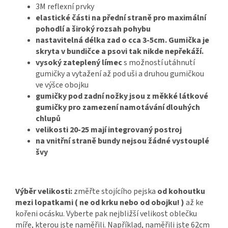
3M reflexní prvky
elastické části na přední straně pro maximální
pohodlí a široký rozsah pohybu
nastavitelná délka zad o cca 3-5cm. Gumička je
skryta v bundičce a psovi tak nikde nepřekáží.
vysoký zateplený límec
s možností utáhnutí
gumičky a vytažení až pod uši a druhou gumičkou
ve výšce obojku
gumičky pod zadní nožky jsou z měkké látkové
gumičky pro zamezení namotávání dlouhých
chlupů
velikosti 20-25 mají integrovaný postroj
na vnitřní straně bundy nejsou žádné vystouplé
švy
Výběr velikosti:
změřte stojícího pejska
od kohoutku
mezi lopatkami ( ne od krku nebo od obojku! )
až ke
kořeni ocásku. Vyberte pak nejbližší velikost oblečku
míře, kterou jste naměřili. Například, naměřili jste 62cm