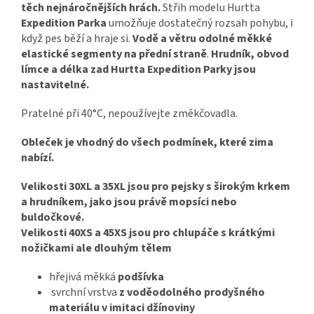
těch nejnáročnějších hrách.
Střih modelu Hurtta
Expedition Parka
umožňuje dostatečný rozsah pohybu, i
když pes běží a hraje si.
Vodě a větru odolné měkké
elastické segmenty na přední straně
.
Hrudník, obvod
límce a délka zad Hurtta Expedition Parky jsou
nastavitelné.
Pratelné při 40°C, nepoužívejte změkčovadla.
Obleček je vhodný do všech podmínek, které zima
nabízí.
Velikosti 30XL a 35XL jsou pro pejsky s širokým krkem
a hrudníkem, jako jsou právě mopsíci nebo
buldočkové.
Velikosti 40XS a 45XS jsou pro chlupáče s krátkými
nožičkami ale dlouhým tělem
hřejivá měkká
podšívka
svrchní vrstva
z voděodolného prodyšného
materiálu v imitaci džínoviny