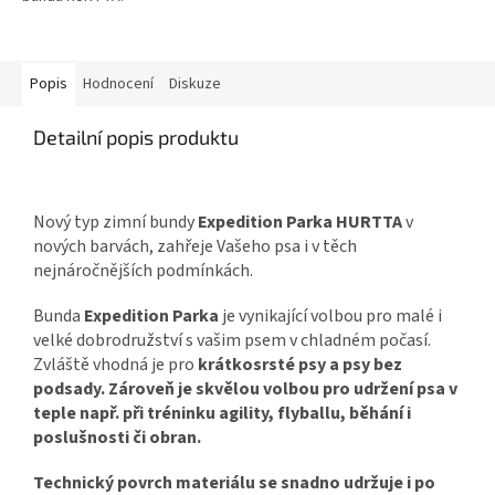
Popis
Hodnocení
Diskuze
Detailní popis produktu
Nový typ zimní bundy
Expedition Parka HURTTA
v
nových barvách, zahřeje Vašeho psa i v těch
nejnáročnějších podmínkách.
Bunda
Expedition Parka
je vynikající volbou pro malé i
velké dobrodružství s vašim psem v chladném počasí.
Zvláště vhodná je pro
krátkosrsté psy a psy bez
podsady. Zároveň je skvělou volbou pro udržení psa v
teple např. při tréninku agility, flyballu, běhání i
poslušnosti či obran.
Technický povrch materiálu se snadno udržuje i po