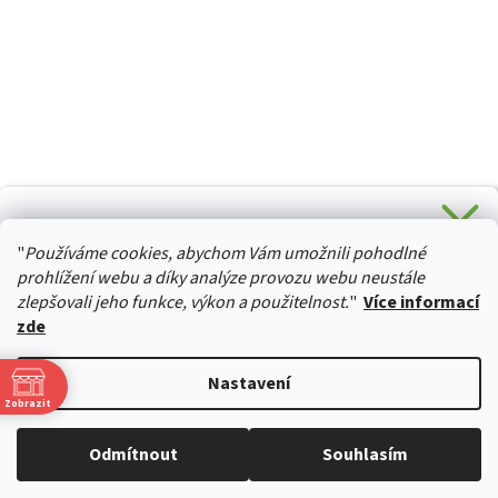
CHCETE SLEVU 5 % na Váš první nákup?
"
Používáme cookies, abychom Vám umožnili pohodlné
Stačí se přihlásit k odběru novinek z našeho obchodu a je
HURTTA-COLLECTION.CZ
Vaše :)
prohlížení webu a díky analýze provozu webu neustále
zlepšovali jeho funkce, výkon a použitelnost.
"
Více informací
zde
Ano, chci se přihlásit
Vytvořil Shoptet
Nastavení
Zásady zpracování osobních údajů
Zobrazit
Copyright 2026
izviratka.cz
. Všechna práva vyhrazena.
Upravit
Odmítnout
Souhlasím
nastavení cookies