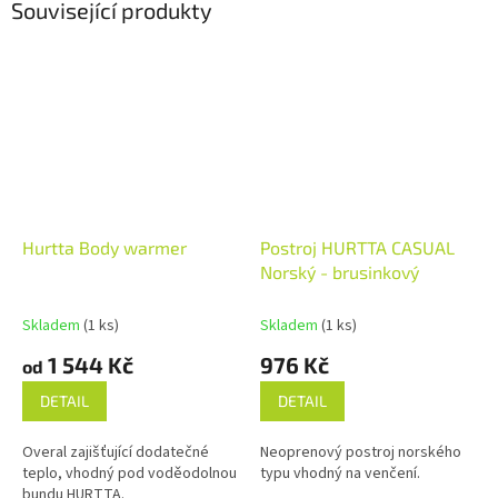
Související produkty
Hurtta Body warmer
Postroj HURTTA CASUAL
Norský - brusinkový
Skladem
(1 ks)
Skladem
(1 ks)
1 544 Kč
976 Kč
od
DETAIL
DETAIL
Overal zajišťující dodatečné
Neoprenový postroj norského
teplo, vhodný pod voděodolnou
typu vhodný na venčení.
bundu HURTTA.