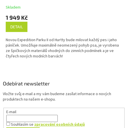
Skladem
1 949 Kč
DETAIL
Novou Expedition Parku II od Hurtty bude milovat každý pes i jeho
páníček. Umožňuje maximálně neomezený pohyb psa, je vyrobena
ze špičkových materiálů vhodných do zimních podmínek a je ve
čtyřech nových modních barvách!
Z
á
p
a
Odebírat newsletter
t
Vložte svůj e-mail a my vám budeme zasílat informace o nových
í
produktech na našem e-shopu.
E-mail
Souhlasím se
zpracování osobních údajů