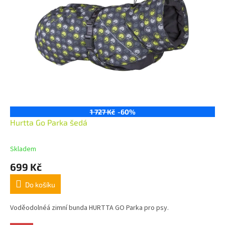
1 727 Kč
-60%
Hurtta Go Parka šedá
Skladem
699 Kč
Do košíku
Voděodolnéá zimní bunda HURTTA GO Parka pro psy.