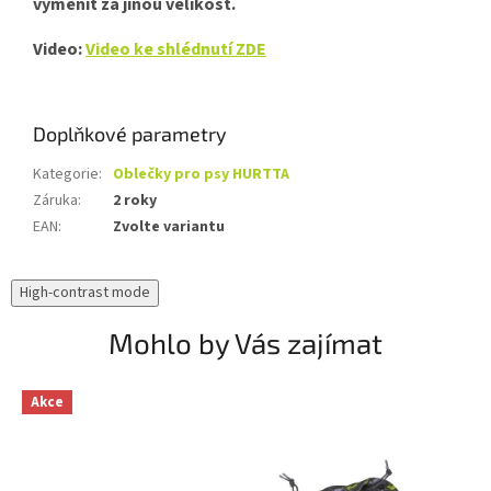
vyměnit za jinou velikost.
Video:
Video ke shlédnutí ZDE
Doplňkové parametry
Kategorie
:
Oblečky pro psy HURTTA
Záruka
:
2 roky
EAN
:
Zvolte variantu
High-contrast mode
Mohlo by Vás zajímat
Akce