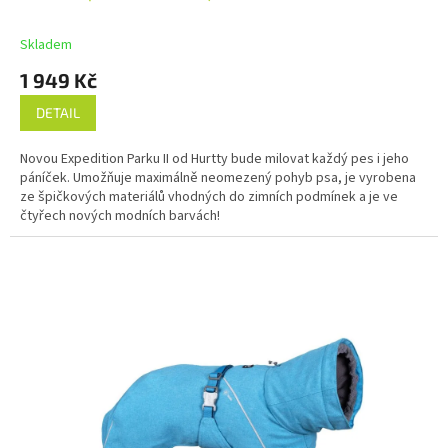
Skladem
1 949 Kč
DETAIL
Novou Expedition Parku II od Hurtty bude milovat každý pes i jeho
páníček. Umožňuje maximálně neomezený pohyb psa, je vyrobena
ze špičkových materiálů vhodných do zimních podmínek a je ve
čtyřech nových modních barvách!