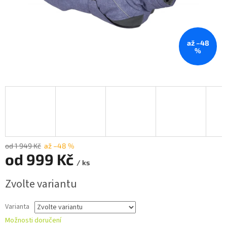
až –48
%
od 1 949 Kč
až –48 %
od
999 Kč
/ ks
Měrná
Zvolte variantu
cena:
Varianta
Možnosti doručení