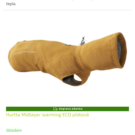
tepla.
Z
Doprava zdarma
D
Hurtta Midlayer warming ECO písková
A
R
M
Skladem
A