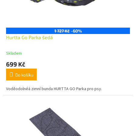
1 727 Kč
-60%
Hurtta Go Parka šedá
Skladem
699 Kč
Do košíku
Voděodolnéá zimní bunda HURTTA GO Parka pro psy.