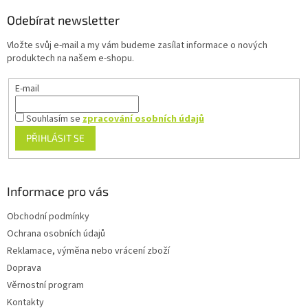
p
a
Odebírat newsletter
t
Vložte svůj e-mail a my vám budeme zasílat informace o nových
í
produktech na našem e-shopu.
E-mail
Souhlasím se
zpracování osobních údajů
PŘIHLÁSIT SE
Informace pro vás
Obchodní podmínky
Ochrana osobních údajů
Reklamace, výměna nebo vrácení zboží
Doprava
Věrnostní program
Kontakty