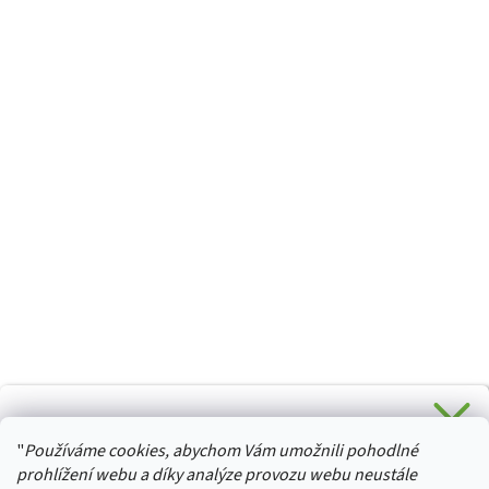
CHCETE SLEVU 5 % na Váš první nákup?
"
Používáme cookies, abychom Vám umožnili pohodlné
Stačí se přihlásit k odběru novinek z našeho obchodu a je
HURTTA-COLLECTION.CZ
Vaše :)
prohlížení webu a díky analýze provozu webu neustále