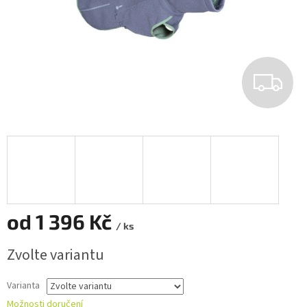
Z
D
A
R
M
od
1 396 Kč
A
/ ks
Měrná
Zvolte variantu
cena:
Varianta
Možnosti doručení