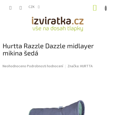
Přejít
NÁKUP
na
CZK
obsah
KOŠÍK
Hurtta Razzle Dazzle midlayer
mikina šedá
Průměrné
Neohodnoceno
Podrobnosti hodnocení
Značka:
HURTTA
hodnocení
produktu
je
0,0
z
5
hvězdiček.