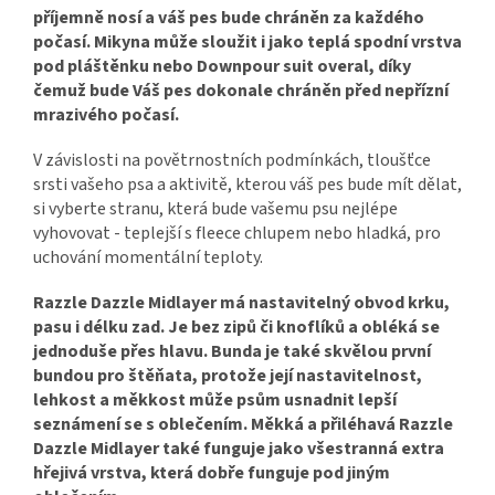
příjemně nosí a váš pes bude chráněn za každého
počasí. Mikyna může sloužit i jako teplá spodní vrstva
pod pláštěnku nebo Downpour suit overal, díky
čemuž bude Váš pes dokonale chráněn před nepřízní
mrazivého počasí.
V závislosti na povětrnostních podmínkách, tloušťce
srsti vašeho psa a aktivitě, kterou váš pes bude mít dělat,
si vyberte stranu, která bude vašemu psu nejlépe
vyhovovat - teplejší s fleece chlupem nebo hladká, pro
uchování momentální teploty.
Razzle Dazzle Midlayer má nastavitelný obvod krku,
pasu i délku zad. Je bez zipů či knoflíků a obléká se
jednoduše přes hlavu. Bunda je také skvělou první
bundou pro štěňata, protože její nastavitelnost,
lehkost a měkkost může psům usnadnit lepší
seznámení se s oblečením. Měkká a přiléhavá Razzle
Dazzle Midlayer také funguje jako všestranná extra
hřejivá vrstva, která dobře funguje pod jiným