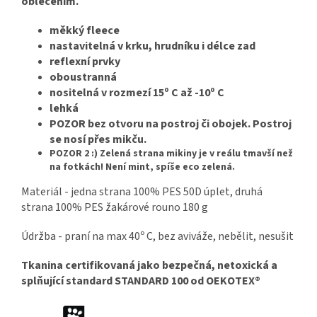
oblečením.
měkký fleece
nastavitelná v krku, hrudníku i délce zad
reflexní prvky
oboustranná
nositelná v rozmezí 15º C až -10º C
lehká
POZOR bez otvoru na postroj či obojek. Postroj
se nosí přes mikču.
POZOR 2 :) Zelená strana mikiny je v reálu tmavší než
na fotkách! Není mint, spíše eco zelená.
Materiál - jedna strana 100% PES 50D úplet, druhá
strana 100% PES žakárové rouno 180 g
Údržba - praní na max 40º C, bez aviváže, nebělit, nesušit
Tkanina certifikovaná jako bezpečná, netoxická a
splňující standard STANDARD 100 od OEKOTEX®