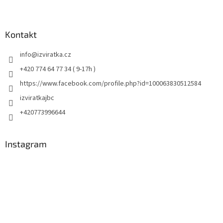
Kontakt
info
@
izviratka.cz
+420 774 64 77 34 ( 9-17h )
https://www.facebook.com/profile.php?id=100063830512584
izviratkajbc
+420773996644
Instagram