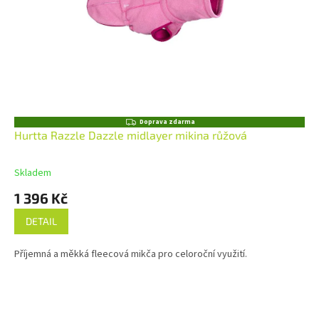
Z
Doprava zdarma
D
Hurtta Razzle Dazzle midlayer mikina růžová
A
R
M
Skladem
A
1 396 Kč
DETAIL
Příjemná a měkká fleecová mikča pro celoroční využití.