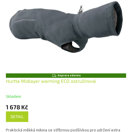
Z
Doprava zdarma
D
Hurtta Midlayer warming ECO ostružinová
A
R
M
Skladem
A
1 678 Kč
DETAIL
Praktická měkká mikina se stříbrnou podšívkou pro udržení extra