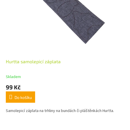
Hurtta samolepicí záplata
Skladem
99 Kč
Do košíku
Samolepicí záplata na trhliny na bundách či pláštěnkách Hurtta.
Z
á