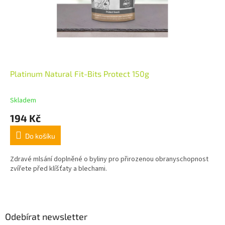
Platinum Natural Fit-Bits Protect 150g
Skladem
194 Kč
Do košíku
Zdravé mlsání doplněné o byliny pro přirozenou obranyschopnost
zvířete před klíšťaty a blechami.
Z
á
p
a
Odebírat newsletter