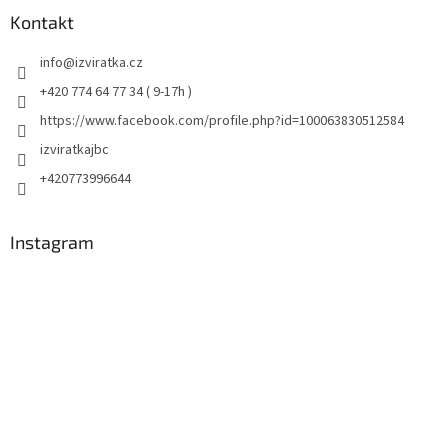
Kontakt
info
@
izviratka.cz
+420 774 64 77 34 ( 9-17h )
https://www.facebook.com/profile.php?id=100063830512584
izviratkajbc
+420773996644
Instagram