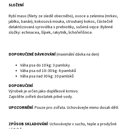
SLOŽENÍ
Rybí maso (filety ze sledě obecného), ovoce a zelenina (mrkev,
jablko, banán), kokosová mouka, strouhaný kokos, částečně
delaktózovaná syrovátka s prebiotiky, sušená vejce. Bylinné
složky: echinacea, šípek, rakytník, lichořeřišnice.
DOPORUČENÉ DÁVKOVÁNÍ
(maximální dávka na den)
Váha psa do 10 kg: 3 pamlsky
Váha psa od 10–30 kg: 6 pamlsků
Váha psa nad 30 kg: 10 pamlsků
DOPORUČENÍ
Výrobek je určen jako doplňkové krmivo.
Zajistěte zvířeti dostatek pitné vody.
UPOZORNĚNÍ
: Pouze pro zvířata. Uchovávejte mimo dosah dětí.
ZPŮSOB SKLADOVÁNÍ
: Uchovávejte v suchu, teple a prodyšné