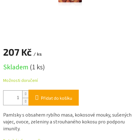
207 Kč
/ ks
Měrná
Skladem
(1 ks)
cena:
Možnosti doručení
Přidat do košíku
Pamlsky s obsahem rybího masa, kokosové mouky, sušených
vajec, ovoce, zeleniny a strouhaného kokosu pro podporu
imunity.