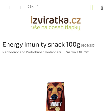
Přejít
NÁKUP
na
CZK
obsah
KOŠÍK
Energy Imunity snack 100g
9964/S95
Průměrné
Neohodnoceno
Podrobnosti hodnocení
Značka:
ENERGY
hodnocení
produktu
je
0,0
z
5
hvězdiček.