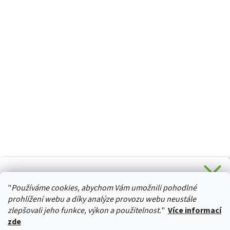
CHCETE SLEVU 5 % na Váš první nákup?
"
Používáme cookies, abychom Vám umožnili pohodlné
Stačí se přihlásit k odběru novinek z našeho obchodu a je
HURTTA-COLLECTION.CZ
Vaše :)
prohlížení webu a díky analýze provozu webu neustále
zlepšovali jeho funkce, výkon a použitelnost.
"
Více informací
zde