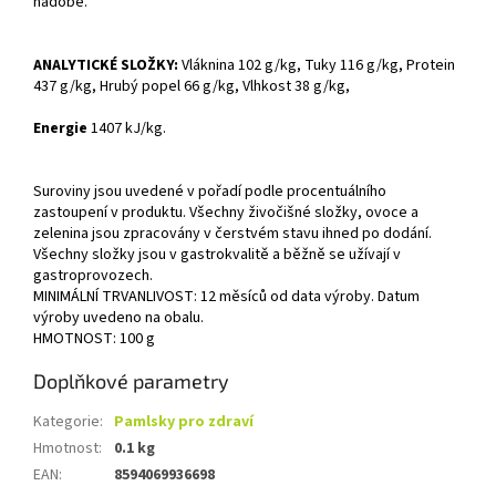
nádobě.
ANALYTICKÉ SLOŽKY:
Vláknina 102 g/kg, Tuky 116 g/kg, Protein
437 g/kg, Hrubý popel 66 g/kg, Vlhkost 38 g/kg,
Energie
1407 kJ/kg.
Suroviny jsou uvedené v pořadí podle procentuálního
zastoupení v produktu. Všechny živočišné složky, ovoce a
zelenina jsou zpracovány v čerstvém stavu ihned po dodání.
Všechny složky jsou v gastrokvalitě a běžně se užívají v
gastroprovozech.
MINIMÁLNÍ TRVANLIVOST: 12 měsíců od data výroby. Datum
výroby uvedeno na obalu.
HMOTNOST: 100 g
Doplňkové parametry
Kategorie
:
Pamlsky pro zdraví
Hmotnost
:
0.1 kg
EAN
:
8594069936698