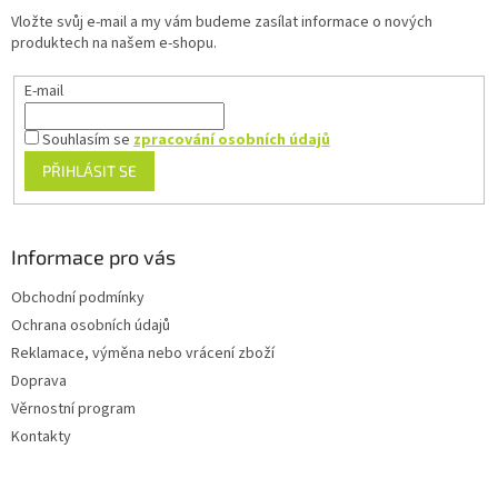
t
Vložte svůj e-mail a my vám budeme zasílat informace o nových
í
produktech na našem e-shopu.
E-mail
Souhlasím se
zpracování osobních údajů
PŘIHLÁSIT SE
Informace pro vás
Obchodní podmínky
Ochrana osobních údajů
Reklamace, výměna nebo vrácení zboží
Doprava
Věrnostní program
Kontakty