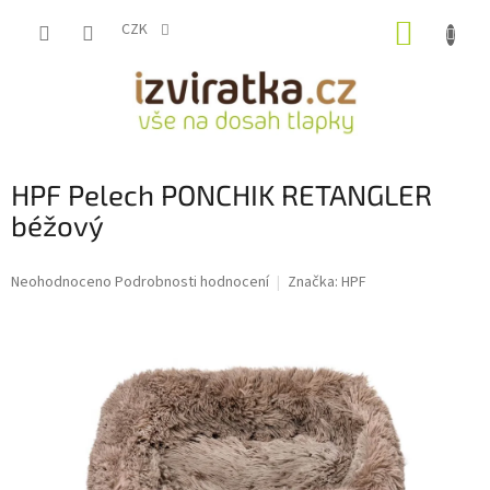
Přejít
NÁKUP
na
CZK
obsah
KOŠÍK
HPF Pelech PONCHIK RETANGLER
béžový
Průměrné
Neohodnoceno
Podrobnosti hodnocení
Značka:
HPF
hodnocení
produktu
je
0,0
z
5
hvězdiček.