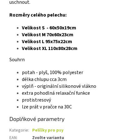
uschnout.
Rozměry celého pelechu:
Velikost S - 60x50x19cm
Velikost M 70x60x23cm
Velikost L 95x75x22cm
Velikost XL 110x80x28cm
Souhrn
potah - plyš, 100% polyester
délka chlupu cca 3cm
výplň - originální silikonové vlákno
extra pohodlná relaxační funkce
protistresový
lze prát v pračce na 30C
Doplňkové parametry
Kategorie
:
Pelíšky pro psy
EAN
:
Zvolte variantu