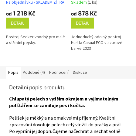
Na objednávku - SKLADEM ZÍTRA
Skladem
(1 ks)
1 218 Kč
878 Kč
od
od
DETAIL
DETAIL
Postroj Seeker vhodný pro malé
Jednoduchý odolný postroj
a střední pejsky.
Hurtta Casual ECO v azurové
barvě 2023
Popis
Podobné (4)
Hodnocení
Diskuze
Detailní popis produktu
Chlupatý pelech s vyšším okrajem a vyjímatelným
polštářem se zamiluje pes i kočka.
Pelíšek je měkký a na omak velmi příjemný. Kvalitní
zpracování dovoluje pelech celý vložit do pračky a prát.
Po vyprání jej doporučujeme načechrat a nechat volně