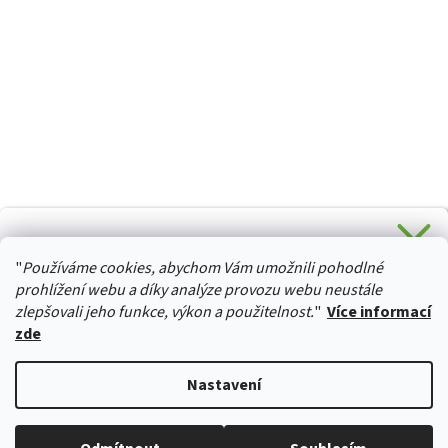
CHCETE SLEVU 5 % na Váš první nákup?
"
Používáme cookies, abychom Vám umožnili pohodlné
Stačí se přihlásit k odběru novinek z našeho obchodu a je
HURTTA-COLLECTION.CZ
Vaše :)
prohlížení webu a díky analýze provozu webu neustále
zlepšovali jeho funkce, výkon a použitelnost.
"
Více informací
zde
Ano, chci se přihlásit
Vytvořil Shoptet
Nastavení
Zásady zpracování osobních údajů
Copyright 2026
izviratka.cz
. Všechna práva vyhrazena.
Upravit