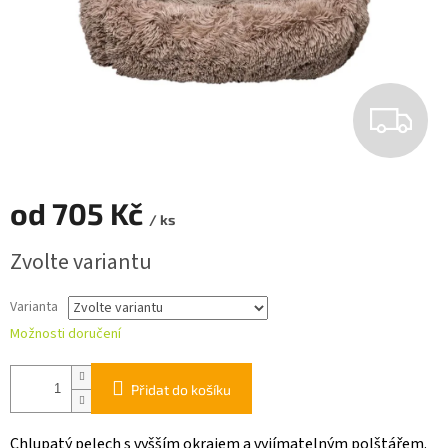
Z
D
A
od
705 Kč
/ ks
R
Měrná
Zvolte variantu
cena:
M
Varianta
A
Možnosti doručení
Přidat do košíku
Chlupatý pelech s vyšším okrajem a vyjímatelným polštářem.