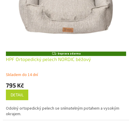
Z
Doprava zdarma
D
HPF Ortopedický pelech NORDIC béžový
A
R
M
Skladem do 14 dní
A
795 Kč
DETAIL
Odolný ortopedický pelech se snímatelným potahem a vysokým
okrajem.