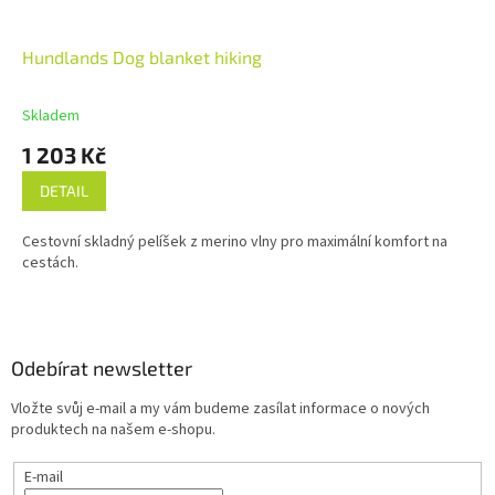
Hundlands Dog blanket hiking
Skladem
1 203 Kč
DETAIL
Cestovní skladný pelíšek z merino vlny pro maximální komfort na
cestách.
Z
á
p
a
Odebírat newsletter
t
Vložte svůj e-mail a my vám budeme zasílat informace o nových
í
produktech na našem e-shopu.
E-mail