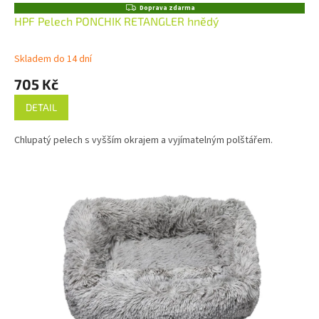
Z
Doprava zdarma
D
HPF Pelech PONCHIK RETANGLER hnědý
A
R
M
Skladem do 14 dní
A
705 Kč
DETAIL
Chlupatý pelech s vyšším okrajem a vyjímatelným polštářem.