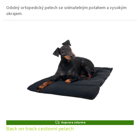
Odolný ortopedický pelech se snímatelným potahem a vysokým
okrajem.
Z
Doprava zdarma
D
Back on track cestovní pelech
A
R
M