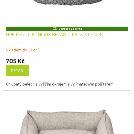
Z
Doprava zdarma
D
HPF Pelech PONCHIK RETANGLER světle šedý
A
R
M
Skladem do 14 dní
A
705 Kč
DETAIL
Chlupatý pelech s vyšším okrajem a vyjímatelným polštářem.