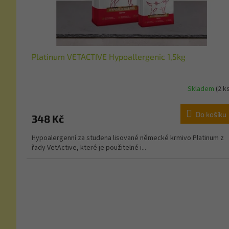
Platinum VETACTIVE Hypoallergenic 1,5kg
Skladem
(2 k
Do košíku
348 Kč
Hypoalergenní za studena lisované německé krmivo Platinum z
řady VetActive, které je použitelné i...