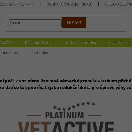
OBCHODNÍ PODMÍNKY
OCHRANA OSOBNÍCH ÚDAJŮ
REKLAMACE, VÝM
HLEDAT
PÁNÍČEK
Přírodní lékárna
Výživová poradna
Canicross v 
Natural Food
VetActive
ní péči. Za studena lisované německé granule Platinum přicház
 a dají se tak používat i jako redukční dieta pro úpravu váhy v