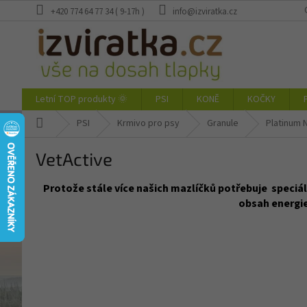
Přejít
+420 774 64 77 34 ( 9-17h )
info@izviratka.cz
na
obsah
Letní TOP produkty 🌞
PSI
KONĚ
KOČKY
Domů
PSI
Krmivo pro psy
Granule
Platinum 
VetActive
Protože stále více našich mazlíčků potřebuje speciál
obsah energie