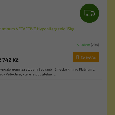
Z
D
Platinum VETACTIVE Hypoallergenic 15kg
A
R
Skladem
(2 ks)
M
Do košíku
2 742 Kč
A
ypoalergenní za studena lisované německé krmivo Platinum z
ady VetActive, které je použitelné i...