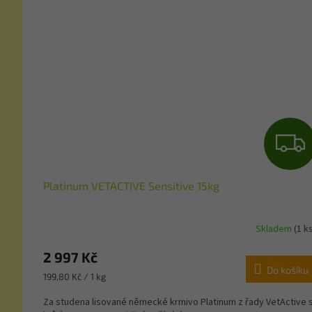
Platinum VETACTIVE Sensitive 15kg
Skladem
(1 k
2 997 Kč
Do košíku
Měrná
199,80 Kč / 1 kg
cena:
Za studena lisované německé krmivo Platinum z řady VetActive 