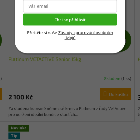
Chci se přihlásit
Přečtěte si naše
Zásady zpracování osobních
Z
Z
údajů
D
D
Platinum VETACTIVE Senior 15kg
A
A
R
R
s)
Skladem
(1 ks)
M
M
Do košíku
2 100 Kč
A
A
Za studena lisované německé krmivo Platinum z řady VetActive
Z
pro udržení ideální kondice starších...
k
Novinka
Tip