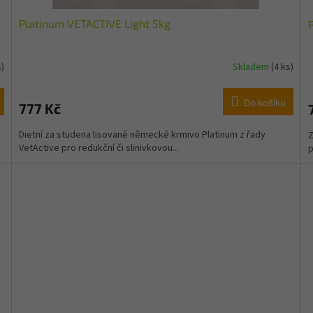
Platinum VETACTIVE Light 5kg
s)
Skladem
(4 ks)
Do košíku
777 Kč
Dietní za studena lisované německé krmivo Platinum z řady
Z
VetActive pro redukční či slinivkovou...
p