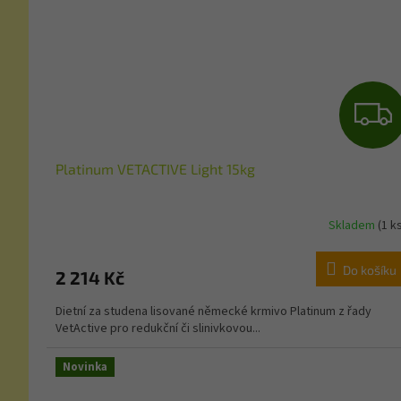
Platinum VETACTIVE Light 15kg
Skladem
(1 k
Do košíku
2 214 Kč
Dietní za studena lisované německé krmivo Platinum z řady
VetActive pro redukční či slinivkovou...
Novinka