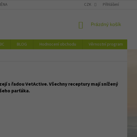
ĚNA NEBO VRÁCENÍ ZBOŽÍ
DOPRAVA
CZK
VĚRNOSTNÍ PROGRAM
Přihlášení
NÁKUPNÍ
Prázdný košík
KOŠÍK
JBC
BLOG
Hodnocení obchodu
Věrnostní program
ejí s řadou VetActive. Všechny receptury mají snížený
ašeho parťáka.