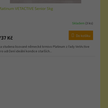
Platinum VETACTIVE Senior 5kg
Skladem
(3 ks)
Do košíku
737 Kč
a studena lisované německé krmivo Platinum z řady VetActive
ro udržení ideální kondice starších...