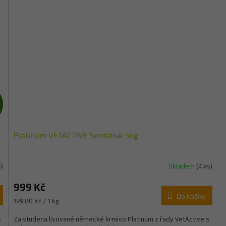
Z
D
Platinum VETACTIVE Sensitive 5kg
A
R
s)
Skladem
(4 ks)
M
999 Kč
Do košíku
Měrná
199,80 Kč / 1 kg
A
cena:
s
Za studena lisované německé krmivo Platinum z řady VetActive s