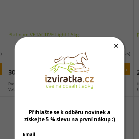
Platinum VETACTIVE Light 1,5kg
s)
Skladem
(1 ks)
Do košíku
306 Kč
Dietní za studena lisované německé krmivo Platinum z řady
H
VetActive pro redukční či slinivkovou...
ř
Přihlašte se k odběru novinek a
získejte 5 % slevu na první nákup :)
Email