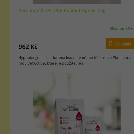
Platinum VETACTIVE Hypoallergenic 5kg
Skladem
(6 k
Do košíku
962 Kč
Hypoalergenní za studena lisované německé krmivo Platinum z
řady VetActive, které je použitelné i...