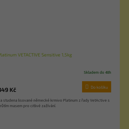
Platinum VETACTIVE Sensitive 1,5kg
Skladem do 48h
Do košíku
349 Kč
a studena lisované německé krmivo Platinum z řady VetActive s
růtím masem pro citlivé zažívání.