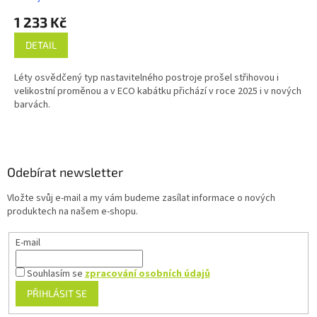
1 233 Kč
DETAIL
Léty osvědčený typ nastavitelného postroje prošel střihovou i
velikostní proměnou a v ECO kabátku přichází v roce 2025 i v nových
barvách.
Z
á
p
a
Odebírat newsletter
t
Vložte svůj e-mail a my vám budeme zasílat informace o nových
í
produktech na našem e-shopu.
E-mail
Souhlasím se
zpracování osobních údajů
PŘIHLÁSIT SE