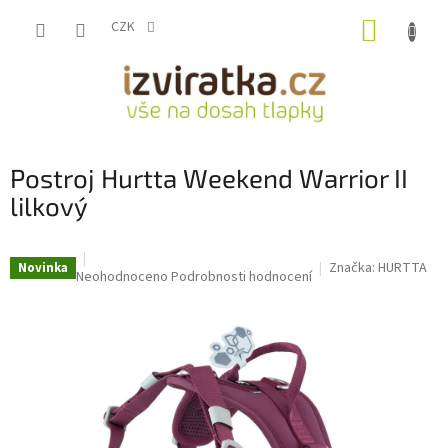
Přejít
NÁKUP
na
CZK
obsah
KOŠÍK
Postroj Hurtta Weekend Warrior II
lilkový
Značka:
HURTTA
Novinka
Průměrné
Neohodnoceno
Podrobnosti hodnocení
hodnocení
produktu
je
0,0
z
5
hvězdiček.