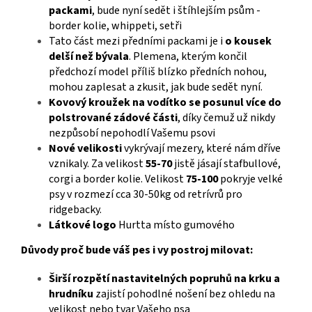
packami
, bude nyní sedět i štíhlejším psům -
border kolie, whippeti, setři
Tato část mezi předními packami je i
o kousek
delší než bývala
. Plemena, kterým končil
předchozí model příliš blízko předních nohou,
mohou zaplesat a zkusit, jak bude sedět nyní.
Kovový kroužek na vodítko se posunul více do
polstrované zádové části
, díky čemuž už nikdy
nezpůsobí nepohodlí Vašemu psovi
Nové velikosti
vykrývají mezery, které nám dříve
vznikaly. Za velikost
55-70
jistě jásají stafbullové,
corgi a border kolie. Velikost
75-100
pokryje velké
psy v rozmezí cca 30-50kg od retrívrů pro
ridgebacky.
Látkové logo
Hurtta místo gumového
Důvody proč bude váš pes i vy postroj milovat:
Širší rozpětí nastavitelných popruhů na krku a
hrudníku
zajistí pohodlné nošení bez ohledu na
velikost nebo tvar Vašeho psa