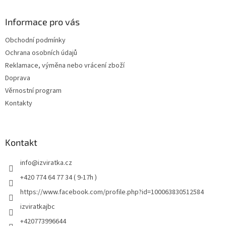
Informace pro vás
Obchodní podmínky
Ochrana osobních údajů
Reklamace, výměna nebo vrácení zboží
Doprava
Věrnostní program
Kontakty
Kontakt
info
@
izviratka.cz
+420 774 64 77 34 ( 9-17h )
https://www.facebook.com/profile.php?id=100063830512584
izviratkajbc
+420773996644