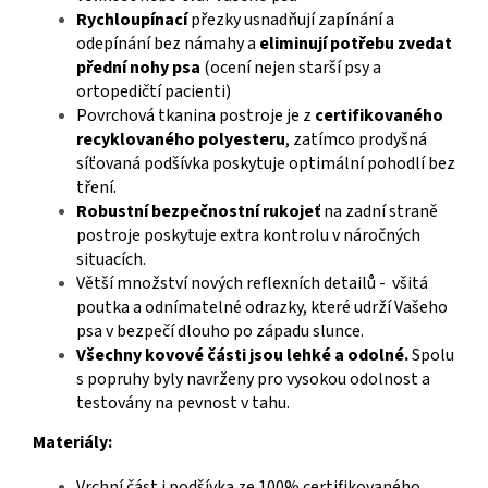
Rychloupínací
přezky usnadňují zapínání a
odepínání bez námahy a
eliminují potřebu zvedat
přední nohy psa
(ocení nejen starší psy a
ortopedičtí pacienti)
Povrchová tkanina postroje je z
certifikovaného
recyklovaného polyesteru
, zatímco prodyšná
síťovaná podšívka poskytuje optimální pohodlí bez
tření.
Robustní bezpečnostní rukojeť
na zadní straně
postroje poskytuje extra kontrolu v náročných
situacích.
Větší množství nových reflexních detailů - všitá
poutka a odnímatelné odrazky, které udrží Vašeho
psa v bezpečí dlouho po západu slunce.
Všechny kovové části jsou lehké a odolné.
Spolu
s popruhy byly navrženy pro vysokou odolnost a
testovány na pevnost v tahu.
Materiály:
Vrchní část i podšívka ze 100%
certifikovaného