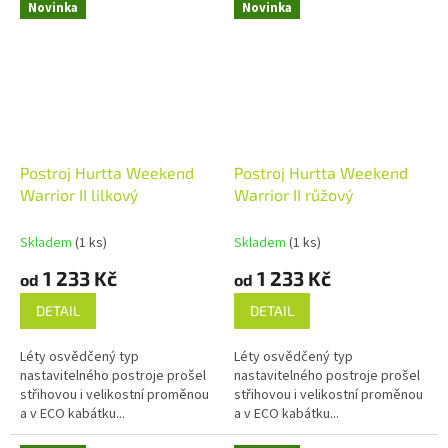
Novinka
Novinka
Postroj Hurtta Weekend
Postroj Hurtta Weekend
Warrior II lilkový
Warrior II růžový
Skladem
(1 ks)
Skladem
(1 ks)
1 233 Kč
1 233 Kč
od
od
DETAIL
DETAIL
Léty osvědčený typ
Léty osvědčený typ
nastavitelného postroje prošel
nastavitelného postroje prošel
střihovou i velikostní proměnou
střihovou i velikostní proměnou
a v ECO kabátku...
a v ECO kabátku...