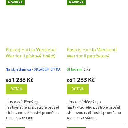
Novinka
Novinka
Postroj Hurtta Weekend
Postroj Hurtta Weekend
Warrior II pískově hnědý
Warrior II petrželový
Na objednávku - SKLADEM ZÍTRA
Skladem
(1 ks)
1 233 Kč
1 233 Kč
od
od
DETAIL
DETAIL
Léty osvědčený typ
Léty osvědčený typ
nastavitelného postroje prošel
nastavitelného postroje prošel
střihovou i velikostní proměnou
střihovou i velikostní proměnou
a v ECO kabátku...
a v ECO kabátku...