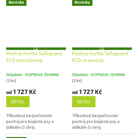
Novinka
Novinka
Z
Z
Postroj Hurtta Safeguard
Postroj Hurtta Safeguard
D
D
A
A
ECO ostružinový
ECO oceanový
R
R
M
M
A
A
Skladem - DOPRAVA ZDARMA
Skladem - DOPRAVA ZDARMA
(2 ks)
(2 ks)
1 727 Kč
1 727 Kč
od
od
DETAIL
DETAIL
Tříbodový bezpečnostní
Tříbodový bezpečnostní
postroj pro bojácné psy a
postroj pro bojácné psy a
útěkáře či chrty.
útěkáře či chrty.