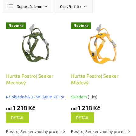
Ř
Doporučujeme
Otevřít filtr
a
z
Nejlevnější
e
V
Novinka
Novinka
n
ý
Nejdražší
í
p
Nejprodávanější
p
i
r
s
Abecedně
o
p
d
r
u
o
k
d
Hurtta Postroj Seeker
Hurtta Postroj Seeker
t
u
Mechový
Medový
ů
k
t
Na objednávku - SKLADEM ZÍTRA
Skladem
(1 ks)
ů
1 218 Kč
1 218 Kč
od
od
DETAIL
DETAIL
Postroj Seeker vhodný pro malé
Postroj Seeker vhodný pro malé