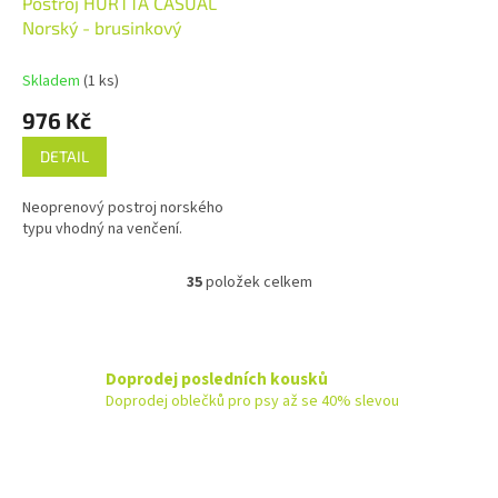
Postroj HURTTA CASUAL
Norský - brusinkový
Skladem
(1 ks)
976 Kč
DETAIL
Neoprenový postroj norského
typu vhodný na venčení.
35
položek celkem
O
v
l
á
d
Doprodej posledních kousků
a
Doprodej oblečků pro psy až se 40% slevou
c
í
p
r