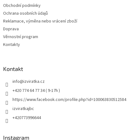
Obchodní podmínky
Ochrana osobních údajů
Reklamace, výměna nebo vrácení zboží
Doprava
Věrnostní program
Kontakty
Kontakt
info
@
izviratka.cz
+420 774 64 77 34 ( 9-17h )
https://www.facebook.com/profile.php?id=100063830512584
izviratkajbc
+420773996644
Instagram