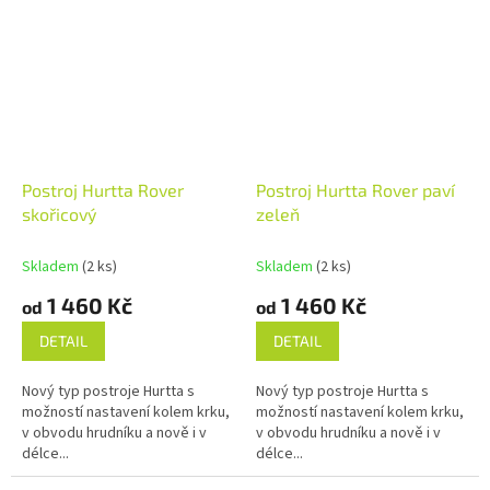
Postroj Hurtta Rover
Postroj Hurtta Rover paví
skořicový
zeleň
Skladem
(2 ks)
Skladem
(2 ks)
1 460 Kč
1 460 Kč
od
od
DETAIL
DETAIL
Nový typ postroje Hurtta s
Nový typ postroje Hurtta s
možností nastavení kolem krku,
možností nastavení kolem krku,
v obvodu hrudníku a nově i v
v obvodu hrudníku a nově i v
délce...
délce...