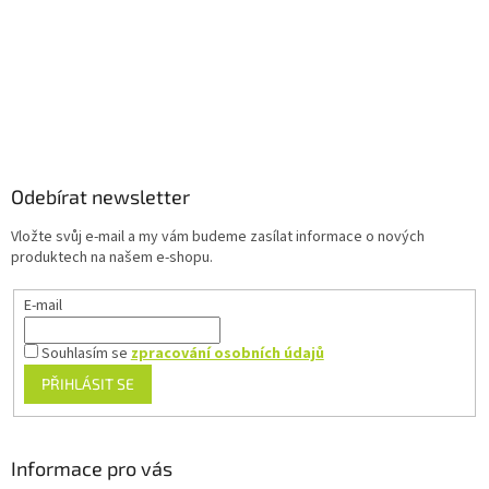
v
k
y
v
ý
p
Z
i
á
s
u
p
a
Odebírat newsletter
t
Vložte svůj e-mail a my vám budeme zasílat informace o nových
í
produktech na našem e-shopu.
E-mail
Souhlasím se
zpracování osobních údajů
PŘIHLÁSIT SE
Informace pro vás