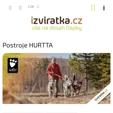
Přejít
NÁKUP
na
CZK
obsah
KOŠÍK
Postroje HURTTA