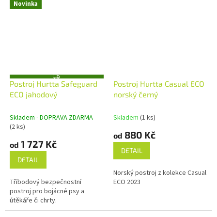
Novinka
Z
Postroj Hurtta Safeguard
Postroj Hurtta Casual ECO
D
A
ECO jahodový
norský černý
R
M
A
Skladem - DOPRAVA ZDARMA
Skladem
(1 ks)
(2 ks)
880 Kč
od
1 727 Kč
od
DETAIL
DETAIL
Norský postroj z kolekce Casual
Tříbodový bezpečnostní
ECO 2023
postroj pro bojácné psy a
útěkáře či chrty.