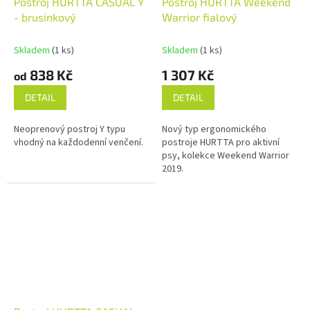
Postroj HURTTA CASUAL Y
Postroj HURTTA Weekend
- brusinkový
Warrior fialový
Skladem
(1 ks)
Skladem
(1 ks)
838 Kč
1 307 Kč
od
DETAIL
DETAIL
Neoprenový postroj Y typu
Nový typ ergonomického
vhodný na každodenní venčení.
postroje HURTTA pro aktivní
psy, kolekce Weekend Warrior
2019.