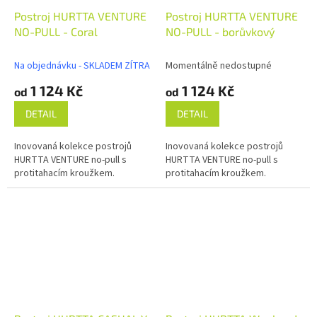
Postroj HURTTA VENTURE
Postroj HURTTA VENTURE
NO-PULL - Coral
NO-PULL - borůvkový
Na objednávku - SKLADEM ZÍTRA
Momentálně nedostupné
1 124 Kč
1 124 Kč
od
od
DETAIL
DETAIL
Inovovaná kolekce postrojů
Inovovaná kolekce postrojů
HURTTA VENTURE no-pull s
HURTTA VENTURE no-pull s
protitahacím kroužkem.
protitahacím kroužkem.