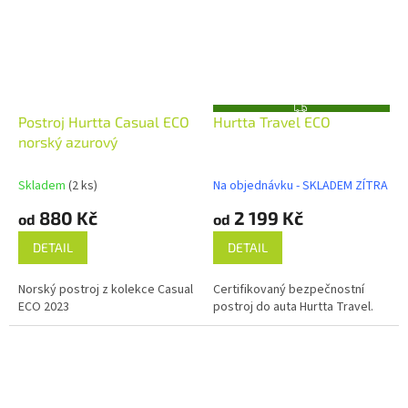
Z
Postroj Hurtta Casual ECO
Hurtta Travel ECO
D
A
norský azurový
R
M
A
Skladem
(2 ks)
Na objednávku - SKLADEM ZÍTRA
880 Kč
2 199 Kč
od
od
DETAIL
DETAIL
Norský postroj z kolekce Casual
Certifikovaný bezpečnostní
ECO 2023
postroj do auta Hurtta Travel.