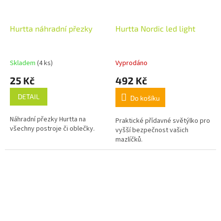
Hurtta náhradní přezky
Hurtta Nordic led light
Skladem
(4 ks)
Vyprodáno
25 Kč
492 Kč
DETAIL
Do košíku
Náhradní přezky Hurtta na
Praktické přídavné světýlko pro
všechny postroje či oblečky.
vyšší bezpečnost vašich
mazlíčků.