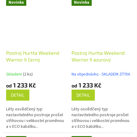
Novinka
Novinka
Postroj Hurtta Weekend
Postroj Hurtta Weekend
Warrior II černý
Warrior II azurový
Skladem
(2 ks)
Na objednávku - SKLADEM ZÍTRA
1 233 Kč
1 233 Kč
od
od
DETAIL
DETAIL
Léty osvědčený typ
Léty osvědčený typ
nastavitelného postroje prošel
nastavitelného postroje prošel
střihovou i velikostní proměnou
střihovou i velikostní proměnou
a v ECO kabátku...
a v ECO kabátku...