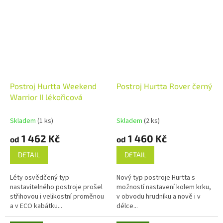
Postroj Hurtta Weekend
Postroj Hurtta Rover černý
Warrior II lékořicová
Skladem
(1 ks)
Skladem
(2 ks)
1 462 Kč
1 460 Kč
od
od
DETAIL
DETAIL
Léty osvědčený typ
Nový typ postroje Hurtta s
nastavitelného postroje prošel
možností nastavení kolem krku,
střihovou i velikostní proměnou
v obvodu hrudníku a nově i v
a v ECO kabátku...
délce...