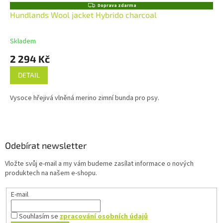
Z
Doprava zdarma
D
Hundlands Wool jacket Hybrido charcoal
A
R
M
Skladem
A
2 294 Kč
DETAIL
Vysoce hřejivá vlněná merino zimní bunda pro psy.
Z
á
p
a
Odebírat newsletter
t
Vložte svůj e-mail a my vám budeme zasílat informace o nových
í
produktech na našem e-shopu.
E-mail
Souhlasím se
zpracování osobních údajů