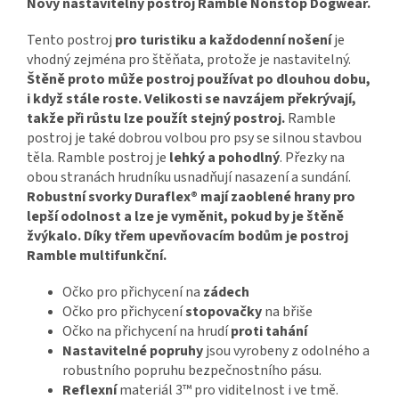
Nový nastavitelný postroj Ramble Nonstop Dogwear.
Tento postroj
pro turistiku a každodenní nošení
je
vhodný zejména pro štěňata, protože je nastavitelný.
Štěně proto může postroj používat po dlouhou dobu,
i když stále roste. Velikosti se navzájem překrývají,
takže při růstu lze použít stejný postroj.
Ramble
postroj je také dobrou volbou pro psy se silnou stavbou
těla. Ramble postroj je
lehký a pohodlný
. Přezky na
obou stranách hrudníku usnadňují nasazení a sundání.
Robustní svorky Duraflex® mají zaoblené hrany pro
lepší odolnost a lze je vyměnit, pokud by je štěně
žvýkalo. Díky třem upevňovacím bodům je postroj
Ramble multifunkční.
Očko pro přichycení na
zádech
Očko pro přichycení
stopovačky
na břiše
Očko na přichycení na hrudí
proti tahání
Nastavitelné popruhy
jsou vyrobeny z odolného a
robustního popruhu bezpečnostního pásu.
Reflexní
materiál 3™ pro viditelnost i ve tmě.