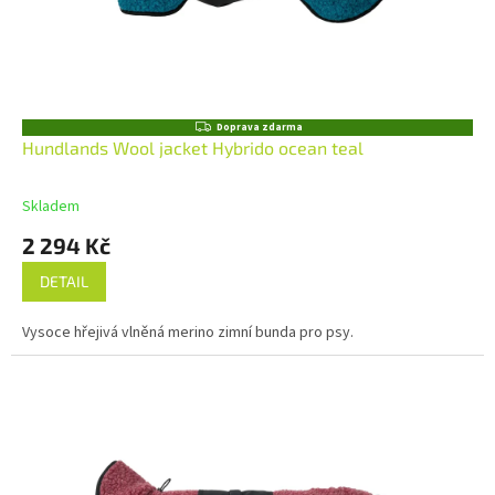
Z
Doprava zdarma
D
Hundlands Wool jacket Hybrido ocean teal
A
R
M
Skladem
A
2 294 Kč
DETAIL
Vysoce hřejivá vlněná merino zimní bunda pro psy.