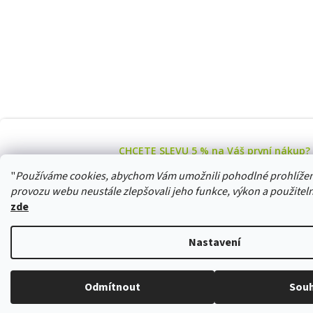
CHCETE SLEVU 5 % na Váš první nákup?
Stačí se přihlásit k odběru novinek z našeho obchodu a
"
Používáme cookies, abychom Vám umožnili pohodlné prohlížení
provozu webu neustále zlepšovali jeho funkce, výkon a použiteln
zde
Ano, chci se přihlásit
Zásady zpracování osobních údajů
Nastavení
Odmítnout
Souh