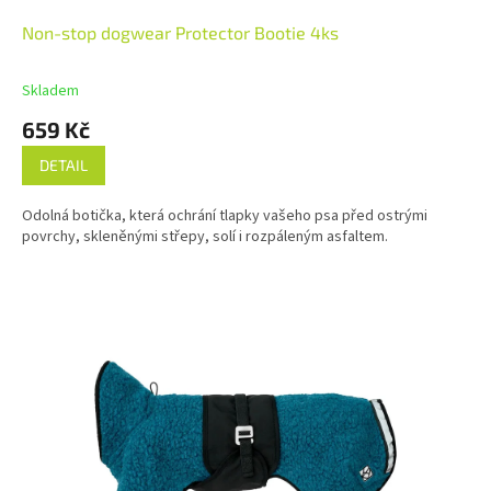
Non-stop dogwear Protector Bootie 4ks
Skladem
659 Kč
DETAIL
Odolná botička, která ochrání tlapky vašeho psa před ostrými
povrchy, skleněnými střepy, solí i rozpáleným asfaltem.