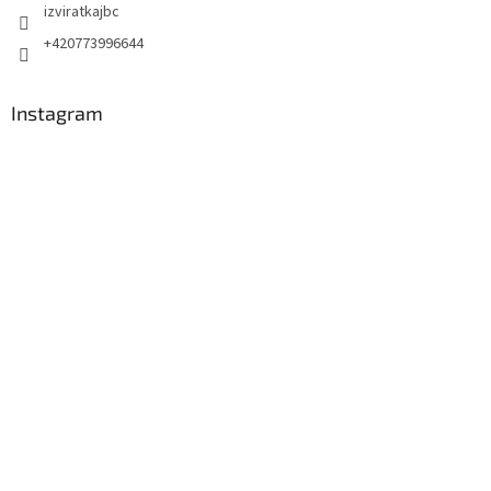
izviratkajbc
+420773996644
Instagram