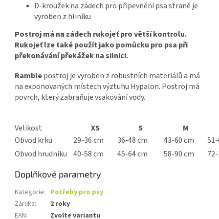
D-kroužek na zádech pro připevnění psa straně je
vyroben z hliníku
Postroj má na zádech rukojeť pro větší kontrolu.
Rukojeť lze také použít jako pomůcku pro psa při
překonávání překážek na silnici.
Ramble
postroj je vyroben z robustních materiálů a má
na exponovaných místech výztuhu Hypalon. Postroj má
povrch, který zabraňuje vsakování vody.
Velikost
XS
S
M
Obvod krku
29-36 cm
36-48 cm
43-60 cm
51-
Obvod hrudníku
40-58 cm
45-64 cm
58-90 cm
72-
Doplňkové parametry
Kategorie
:
Potřeby pro psy
Záruka
:
2 roky
EAN
:
Zvolte variantu