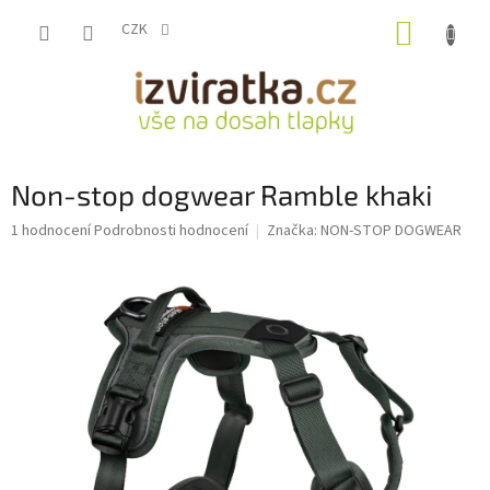
Přejít
NÁKUP
na
CZK
obsah
KOŠÍK
Non-stop dogwear Ramble khaki
Průměrné
1 hodnocení
Podrobnosti hodnocení
Značka:
NON-STOP DOGWEAR
hodnocení
produktu
je
5,0
z
5
hvězdiček.