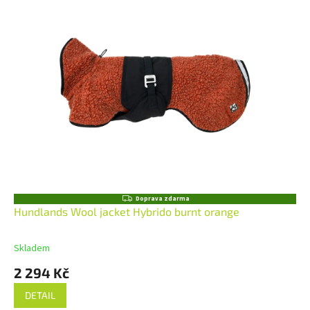
Z
Doprava zdarma
D
Hundlands Wool jacket Hybrido burnt orange
A
R
M
Skladem
A
2 294 Kč
DETAIL