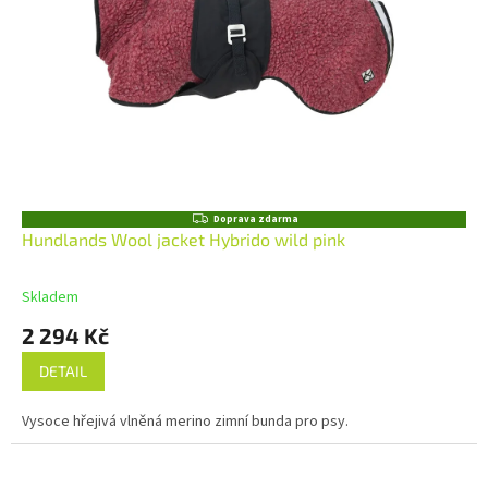
Z
Doprava zdarma
D
Hundlands Wool jacket Hybrido wild pink
A
R
M
Skladem
A
2 294 Kč
DETAIL
Vysoce hřejivá vlněná merino zimní bunda pro psy.