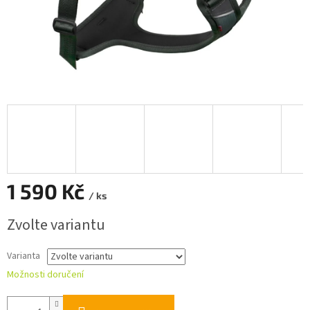
1 590 Kč
/ ks
Měrná
Zvolte variantu
cena:
Varianta
Možnosti doručení