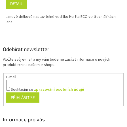
DETAIL
Lanové délkově nastavitelné vodítko Hurtta ECO ve třech šířkách
lana.
Z
á
p
a
Odebírat newsletter
t
Vložte svůj e-mail a my vám budeme zasílat informace o nových
í
produktech na našem e-shopu.
E-mail
Souhlasím se
zpracování osobních údajů
PŘIHLÁSIT SE
Informace pro vás