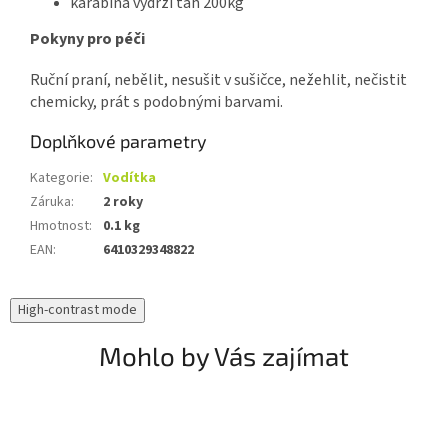
karabina vydrží tah 200kg
Pokyny pro péči
Ruční praní, nebělit, nesušit v sušičce, nežehlit, nečistit
chemicky, prát s podobnými barvami.
Doplňkové parametry
Kategorie
:
Vodítka
Záruka
:
2 roky
Hmotnost
:
0.1 kg
EAN
:
6410329348822
High-contrast mode
Mohlo by Vás zajímat