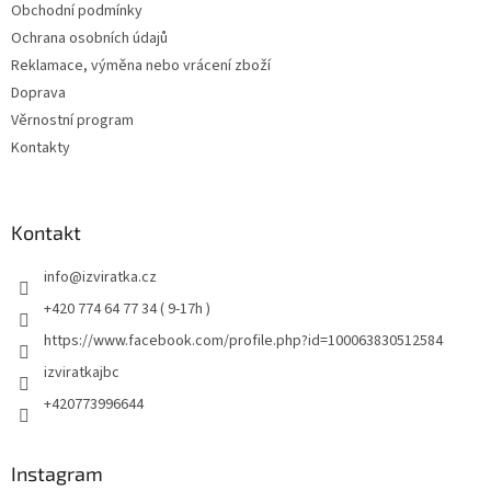
Obchodní podmínky
Ochrana osobních údajů
Reklamace, výměna nebo vrácení zboží
Doprava
Věrnostní program
Kontakty
Kontakt
info
@
izviratka.cz
+420 774 64 77 34 ( 9-17h )
https://www.facebook.com/profile.php?id=100063830512584
izviratkajbc
+420773996644
Instagram