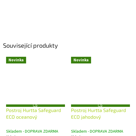
Související produkty
Novinka
Novinka
Z
Z
Postroj Hurtta Safeguard
Postroj Hurtta Safeguard
D
D
A
A
ECO oceanový
ECO jahodový
R
R
M
M
A
A
Skladem - DOPRAVA ZDARMA
Skladem - DOPRAVA ZDARMA