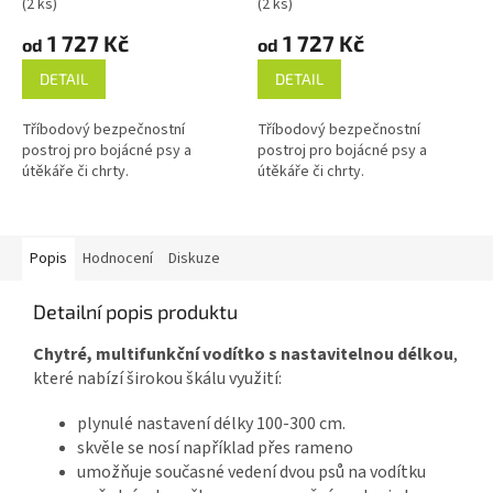
(2 ks)
(2 ks)
1 727 Kč
1 727 Kč
od
od
DETAIL
DETAIL
Tříbodový bezpečnostní
Tříbodový bezpečnostní
postroj pro bojácné psy a
postroj pro bojácné psy a
útěkáře či chrty.
útěkáře či chrty.
Popis
Hodnocení
Diskuze
Detailní popis produktu
Chytré, multifunkční vodítko s nastavitelnou délkou
,
které nabízí širokou škálu využití:
plynulé nastavení délky 100-300 cm.
skvěle se nosí například přes rameno
umožňuje současné vedení dvou psů na vodítku