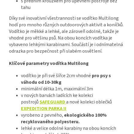
s předním kroužkem pro upevnění postroje bez
tahu
Díky své inovativní všestrannosti se vodítko Multilong
hodí pro mnoho různých outdoorových aktivit a koníčků.
Vodítko je měkké a lehké, ale zároveň odolné, takže je
vhodné pro většinu psů. Na obou koncích vodítka je
vybaveno lehkými karabinami. Součástí je i odnímatelná
odrazka pro bezpečnost při slabém osvětlení.
Klíčové parametry vodítka Multilong
vodítko je při své šířce 2cm vhodné
pro psy s
váhodu od 10-30kg
minimální délka 1m, maximální 3m
v nových barvách ladících ke kolekci
postrojů
SAFEGUARD
a nové kolekci oblečků
EXPEDITION PARKA II
vyrobeno z pevného,
ekologického 100%
recyklovaného polyesteru.
lehké a velice odolné karabiny na obou koncích