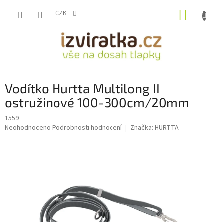
Přejít
NÁKUP
na
CZK
obsah
KOŠÍK
Vodítko Hurtta Multilong II
ostružinové 100-300cm/20mm
1559
Průměrné
Neohodnoceno
Podrobnosti hodnocení
Značka:
HURTTA
hodnocení
produktu
je
0,0
z
5
hvězdiček.