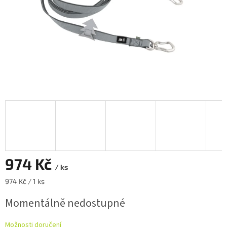
974 Kč
/ ks
Měrná
974 Kč / 1 ks
cena:
Momentálně nedostupné
Možnosti doručení