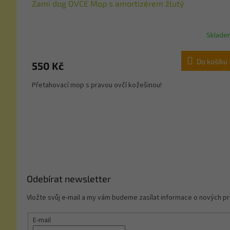
Zami dog OVCE Mop s amortizérem žlutý
Sklade
Do košíku
550 Kč
Přetahovací mop s pravou ovčí kožešinou!
Z
á
p
a
t
í
Odebírat newsletter
Vložte svůj e-mail a my vám budeme zasílat informace o nových 
E-mail