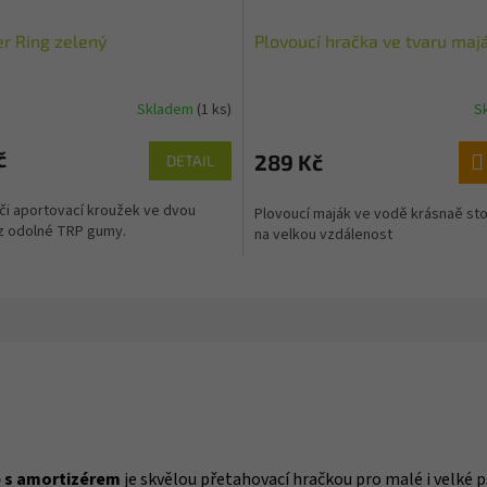
r Ring zelený
Plovoucí hračka ve tvaru ma
Skladem
(1 ks)
S
č
289 Kč
DETAIL
či aportovací kroužek ve dvou
Plovoucí maják ve vodě krásnaě stojí
 z odolné TRP gumy.
na velkou vzdálenost
 s amortizérem
je skvělou přetahovací hračkou pro malé i velké p