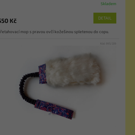
Skladem
DETAIL
550 Kč
řetahovací mop s pravou ovčí kožešinou spletenou do copu.
Kód:
995/189