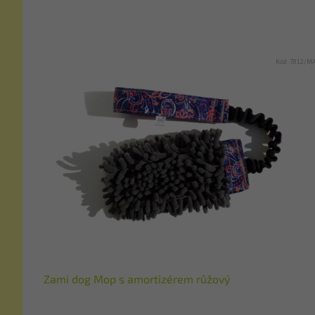
Kód:
7812/M
Zami dog Mop s amortizérem růžový