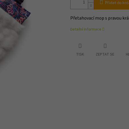
Přidat do koš
Přetahovací mop s pravou krá
Detailní informace
TISK
ZEPTAT SE
H