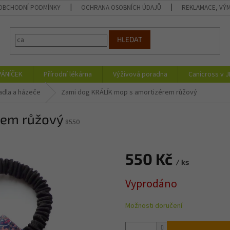
OBCHODNÍ PODMÍNKY
OCHRANA OSOBNÍCH ÚDAJŮ
REKLAMACE, VÝM
HLEDAT
PÁNÍČEK
Přírodní lékárna
Výživová poradna
Canicross v 
adla a házeče
Zami dog KRÁLÍK mop s amortizérem růžový
rem růžový
8550
550 Kč
/ ks
Měrná
Vyprodáno
cena:
Možnosti doručení