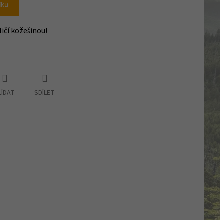
íku
ličí kožešinou!
LÍDAT
SDÍLET