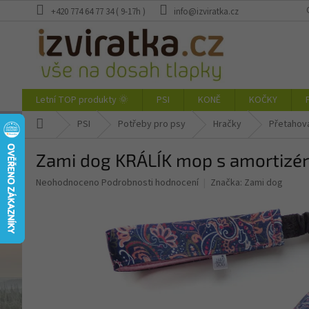
Přejít
+420 774 64 77 34 ( 9-17h )
info@izviratka.cz
na
obsah
Letní TOP produkty 🌞
PSI
KONĚ
KOČKY
Domů
PSI
Potřeby pro psy
Hračky
Přetahov
Zami dog KRÁLÍK mop s amortizé
Průměrné
Neohodnoceno
Podrobnosti hodnocení
Značka:
Zami dog
hodnocení
produktu
je
0,0
z
5
hvězdiček.