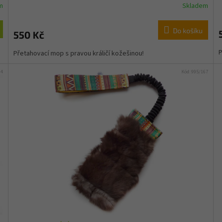
m
Skladem
Do košíku
550 Kč
P
Přetahovací mop s pravou králičí kožešinou!
84
Kód:
995/167