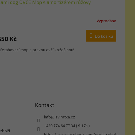
Zami dog OVCE Mop s amortizérem růžový
Vyprodáno
Do košíku
550 Kč
řetahovací mop s pravou ovčí kožešinou!
Kontakt
info
@
izviratka.cz
+420 774 64 77 34 ( 9-17h )
 zboží
https://www.facebook.com/profile.php?i