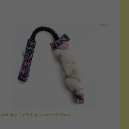
Kód:
8684/ZEL
Zami dog OVCE Cop s amortizérem