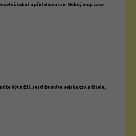
 vesele škubat a přetahovat se. Měkký mop zase
ůže být nižší. Jestliže máte pejska tzv. ničitele,