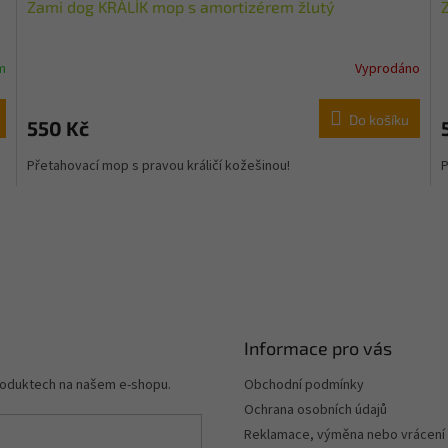
Zami dog KRÁLÍK mop s amortizérem žlutý
m
Vyprodáno
Do košíku
550 Kč
Přetahovací mop s pravou králičí kožešinou!
P
Informace pro vás
produktech na našem e-shopu.
Obchodní podmínky
Ochrana osobních údajů
Reklamace, výměna nebo vrácení