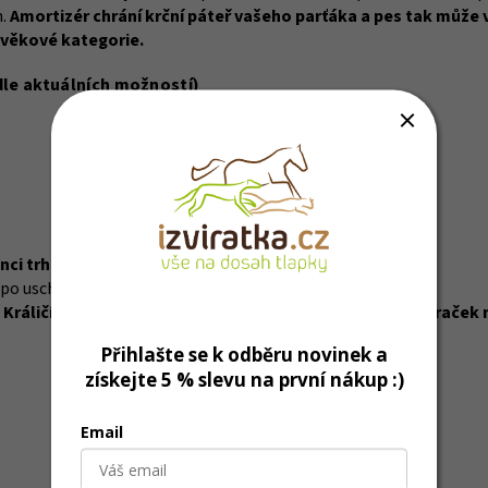
h.
Amortizér chrání krční páteř vašeho parťáka a pes tak může
 věkové kategorie.
 dle aktuálních možností)
nci trhat.
po uschnutí česat nebo otírat vlhkým hadříkem.
Králičí kůže je ale i tak vcelku jemná, takže životnost hraček m
Přihlašte se k odběru novinek a
získejte 5 % slevu na první nákup :)
Email