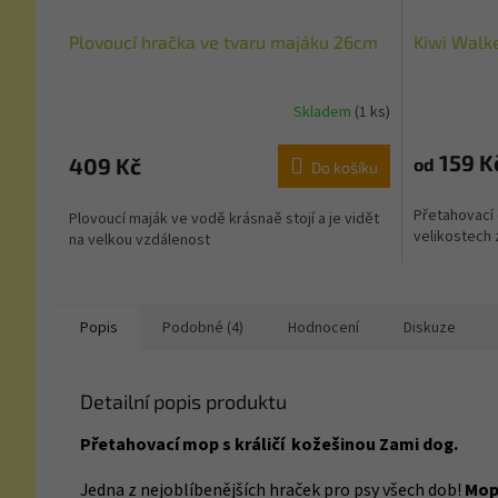
Plovoucí hračka ve tvaru majáku 26cm
Kiwi Walke
Skladem
(1 ks)
159 K
409 Kč
od
Do košíku
Přetahovací 
Plovoucí maják ve vodě krásnaě stojí a je vidět
velikostech
na velkou vzdálenost
Popis
Podobné (4)
Hodnocení
Diskuze
Detailní popis produktu
Přetahovací mop s králičí kožešinou Zami dog.
Jedna z nejoblíbenějších hraček pro psy všech dob!
Mop