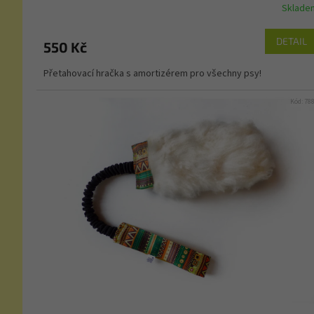
Sklade
DETAIL
550 Kč
Přetahovací hračka s amortizérem pro všechny psy!
Kód:
78