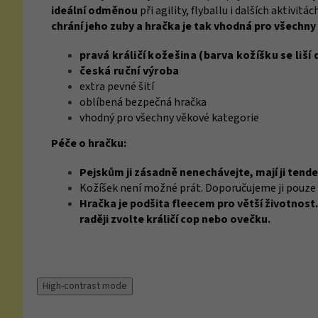
ideální odměnou
při agility, flyballu i dalších aktivitác
chrání jeho zuby a hračka je tak vhodná pro všechny
pravá králičí kožešina (barva kožíšku se liší
česká ruční výroba
extra pevné šití
oblíbená bezpečná hračka
vhodný pro všechny věkové kategorie
Péče o hračku:
Pejskům ji zásadně nenechávejte, mají ji tende
Kožíšek není možné prát. Doporučujeme ji pouze 
Hračka je podšita fleecem pro větší životnost. 
raději zvolte králičí cop nebo ovečku.
High-contrast mode