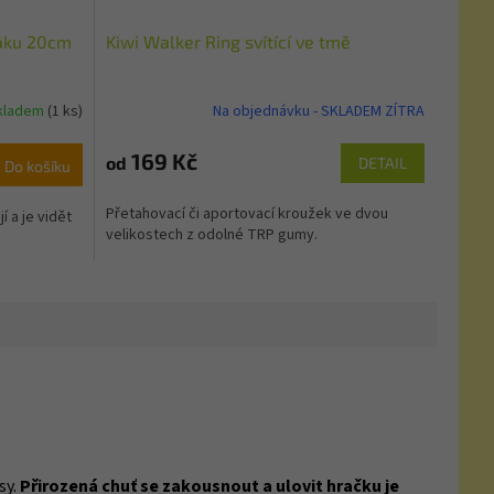
jáku 20cm
Kiwi Walker Ring svítící ve tmě
kladem
(1 ks)
Na objednávku - SKLADEM ZÍTRA
169 Kč
od
DETAIL
Do košíku
Přetahovací či aportovací kroužek ve dvou
 a je vidět
velikostech z odolné TRP gumy.
sy.
Přirozená chuť se zakousnout a ulovit hračku je