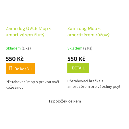
Zami dog OVCE Mop s
Zami dog Mop s
amortizérem žlutý
amortizérem růžový
Skladem
(1 ks)
Skladem
(2 ks)
550 Kč
550 Kč
DETAIL
Do košíku
Přetahovací hračka s
Přetahovací mop s pravou ovčí
amortizérem pro všechny psy!
kožešinou!
12
položek celkem
O
v
l
Z
á
á
d
p