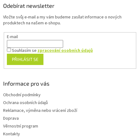
a
a
Odebírat newsletter
c
t
í
Vložte svůj e-mail a my vám budeme zasílat informace o nových
í
p
produktech na našem e-shopu.
r
v
E-mail
k
y
v
Souhlasím se
zpracování osobních údajů
ý
PŘIHLÁSIT SE
p
i
s
u
Informace pro vás
Obchodní podmínky
Ochrana osobních údajů
Reklamace, výměna nebo vrácení zboží
Doprava
Věrnostní program
Kontakty