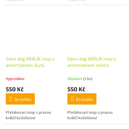
Zami dog KRÁLÍK mop s
Zami dog KRÁLÍK mop s
amortizérem žlutý
amortizérem modrý
Vyprodáno
Skladem
(1 ks)
550 Kč
550 Kč
Do košíku
Do košíku
Přetahovací mop s pravou
Přetahovací mop s pravou
králičí kožešinou!
králičí kožešinou!