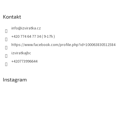
Kontakt
info
@
izviratka.cz
+420 774 64 77 34 ( 9-17h )
https://www.facebook.com/profile.php?id=100063830512584
izviratkajbc
+420773996644
Instagram