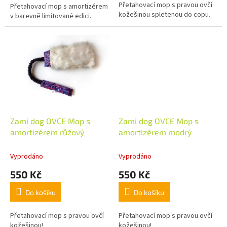
Přetahovací mop s pravou ovčí
Přetahovací mop s amortizérem
kožešinou spletenou do copu.
v barevně limitované edici.
Zami dog OVCE Mop s
Zami dog OVCE Mop s
amortizérem růžový
amortizérem modrý
Vyprodáno
Vyprodáno
550 Kč
550 Kč
Do košíku
Do košíku
Přetahovací mop s pravou ovčí
Přetahovací mop s pravou ovčí
kožešinou!
kožešinou!