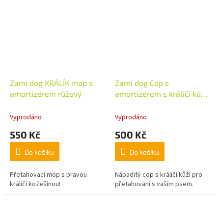
Zami dog KRÁLÍK mop s
Zami dog Cop s
amortizérem růžový
amortizérem s králičí kůží
žlutý
Vyprodáno
Vyprodáno
550 Kč
500 Kč
Do košíku
Do košíku
Přetahovací mop s pravou
Nápaditý cop s králičí kůží pro
králičí kožešinou!
přetahování s vaším psem.