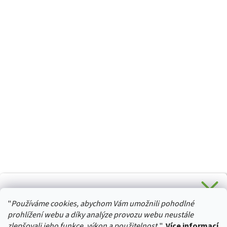
CHCETE SLEVU 5 % na Váš první nákup?
"
Používáme cookies, abychom Vám umožnili pohodlné
Stačí se přihlásit k odběru novinek z našeho obchodu a je
HURTTA-COLLECTION.CZ
Vaše :)
prohlížení webu a díky analýze provozu webu neustále
zlepšovali jeho funkce, výkon a použitelnost.
"
Více informací