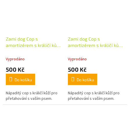
Zami dog Cop s
Zami dog Cop s
amortizérem s králičí kůží
amortizérem s králičí kůží
růžový
modrý
Vyprodáno
Vyprodáno
500 Kč
500 Kč
Do košíku
Do košíku
Nápaditý cop s králičí kůží pro
Nápaditý cop s králičí kůží pro
přetahování s vaším psem.
přetahování s vaším psem.