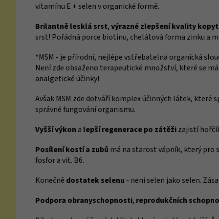
vitamínu E + selen v organické formě.
Brilantně lesklá srst
,
výrazné
zlepšení kvality kopyt 
srst! Pořádná porce biotinu, chelátová forma zinku a m
*MSM - je přírodní, nejlépe vstřebatelná organická slouč
Není zde obsaženo terapeutické množství, které se má
analgetické účinky!
Avšak MSM zde dotváří komplex účinných látek, které sp
správné fungování organismu.
Vyšší výkon
a
lepší regenerace po zátěži
zajistí hořčí
Posílení kostí a zubů
má na starost vápník, který pro sp
fosfor a vit. B6.
Konečně
dostatek selenu
- není selen jako selen. Zás
Podpora obranyschopnosti
,
reprodukčních schopno