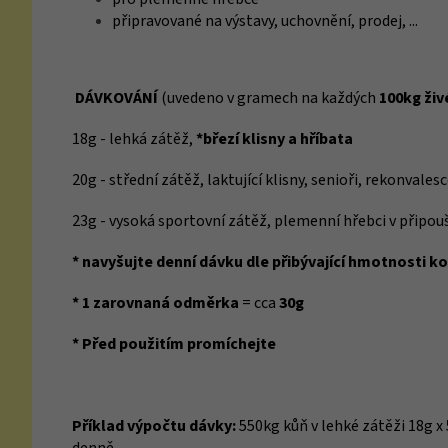
připravované na výstavy, uchovnění, prodej, ...
DÁVKOVÁNÍ
(uvedeno v gramech na každých
100kg ži
18g - lehká zátěž,
*březí klisny a hříbata
20g - střední zátěž, laktující klisny, senioři, rekonvale
23g - vysoká sportovní zátěž, plemenní hřebci v připou
* navyšujte denní dávku dle přibývající hmotnosti k
* 1 zarovnaná odměrka
= cca
30g
* Před použitím promíchejte
Příklad výpočtu dávky:
550kg kůň v lehké zátěži 18g x 