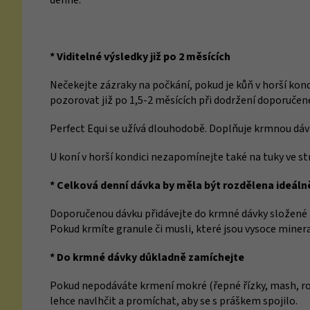
denně.
* Viditelné výsledky již po 2 měsících
Nečekejte zázraky na počkání, pokud je kůň v horší kon
pozorovat již po 1,5-2 měsících při dodržení doporuče
Perfect Equi se užívá dlouhodobě. Doplňuje krmnou dáv
U koní v horší kondici nezapomínejte také na tuky ve s
* Celková denní dávka by měla být rozdělena ideál
Doporučenou dávku přidávejte do krmné dávky složené z
Pokud krmíte granule či musli, které jsou vysoce miner
* Do krmné dávky důkladně zamíchejte
Pokud nepodáváte krmení mokré (řepné řízky, mash, roz
lehce navlhčit a promíchat, aby se s práškem spojilo.