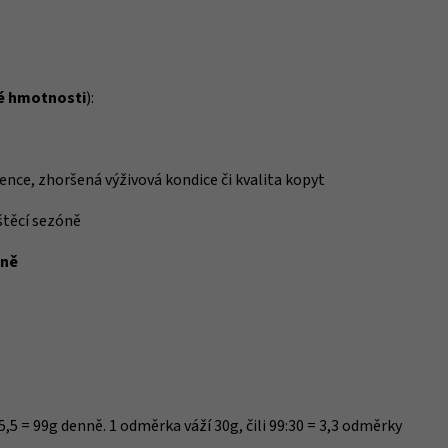
vé hmotnosti
):
scence, zhoršená výživová kondice či kvalita kopyt
štěcí sezóně
oně
5,5 = 99g denně. 1 odměrka váží 30g, čili 99:30 = 3,3 odměrky