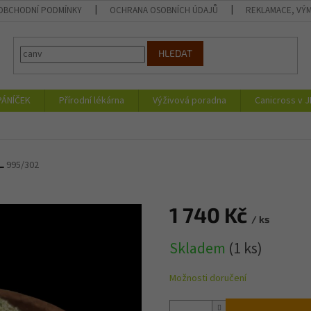
OBCHODNÍ PODMÍNKY
OCHRANA OSOBNÍCH ÚDAJŮ
REKLAMACE, VÝM
HLEDAT
PÁNÍČEK
Přírodní lékárna
Výživová poradna
Canicross v 
L
995/302
1 740 Kč
/ ks
Měrná
Skladem
(1 ks)
cena:
Možnosti doručení