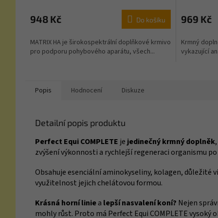
948 Kč
969 Kč
Do košíku
MATRIX HA je širokospektrální doplňkové krmivo
Krmný dopln
pro podporu pohybového aparátu, všech...
vykazující an
Popis
Hodnocení
Diskuze
Detailní popis produktu
Perfect Equi COMPLETE
je
jedinečný krmný doplněk
zvýšení výkonnosti a rychlejší regeneraci organismu po
Obsahuje esenciální aminokyseliny, kolagen, důležité v
využitelnost jejich chelátovou formou.
Krásná
horní linie
a
lepší nasvalení koní?
Nejen správn
mohly růst. Proto má Perfect Equi COMPLETE vysoký ob