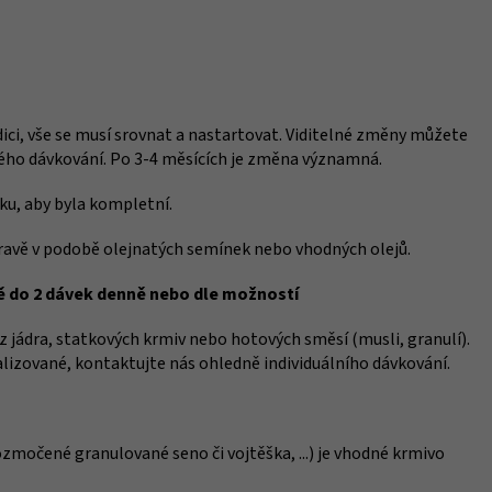
dici, vše se musí srovnat a nastartovat. Viditelné změny můžete
ného dávkování. Po 3-4 měsících je změna významná.
ku, aby byla kompletní.
travě v podobě olejnatých semínek nebo vhodných olejů.
ně do 2 dávek denně nebo dle možností
 jádra, statkových krmiv nebo hotových směsí (musli, granulí).
alizované, kontaktujte nás ohledně individuálního dávkování.
močené granulované seno či vojtěška, ...) je vhodné krmivo