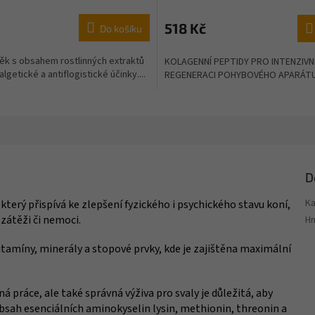
518 Kč
Do košíku
ěk s obsahem rostlinných extraktů
KOLAGENNÍ PEPTIDY PRO INTENZIVN
algetické a antiflogistické účinky....
REGENERACI POHYBOVÉHO APARÁT
D
Ka
, který přispívá ke zlepšení fyzického i psychického stavu koní,
 zátěži či nemoci.
H
itamíny, minerály a stopové prvky, kde je zajištěna maximální
á práce, ale také správná výživa pro svaly je důležitá, aby
sah esenciálních aminokyselin lysin, methionin, threonin a