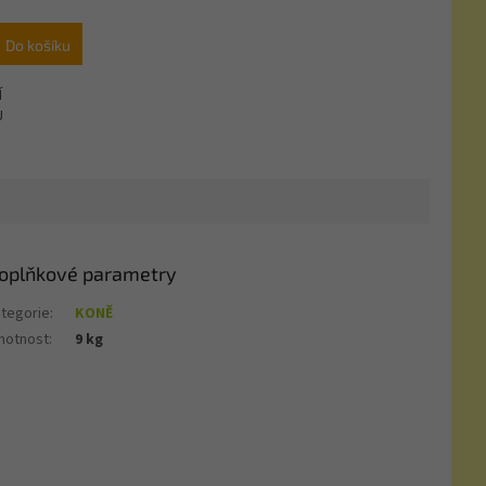
Do košíku
Í
U
oplňkové parametry
tegorie
:
KONĚ
motnost
:
9 kg