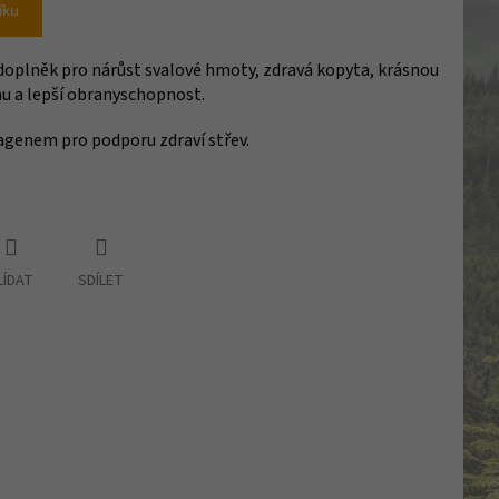
íku
doplněk pro nárůst svalové hmoty, zdravá kopyta, krásnou
smu a lepší obranyschopnost.
agenem pro podporu zdraví střev.
LÍDAT
SDÍLET