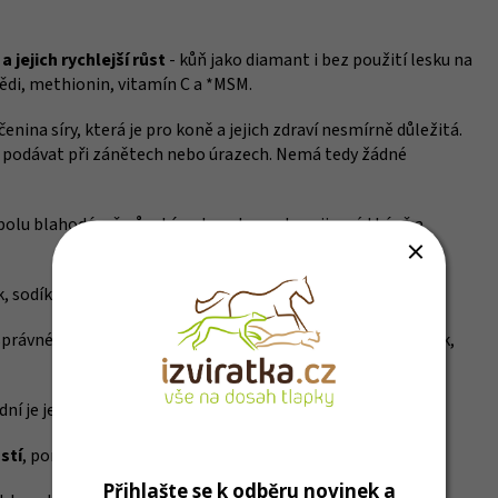
a jejich rychlejší růst
- kůň jako diamant i bez použití lesku na
ědi, methionin, vitamín C a *MSM.
enina síry, která je pro koně a jejich zdraví nesmírně důležitá.
 podávat při zánětech nebo úrazech. Nemá tedy žádné
olu blahodárně působí na kopyta, srst, pojivové tkáně a
k, sodík, měď, B komplex, vit. C, E, zinek, mangan, selen,...
rávné uložení potřebuje vit. D3 a K3, dále je důležitý hořčík,
adní je jeho forma a doplnění s vitamínem E.
stí
, pomoc
při rekonvalescenci
po nemoci či úrazu, ...
Přihlašte se k odběru novinek a