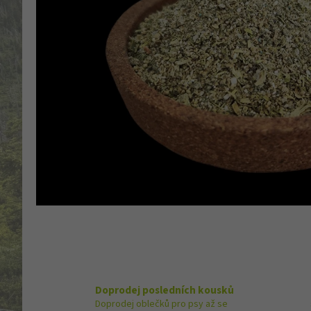
Doprodej posledních kousků
Doprodej oblečků pro psy až se