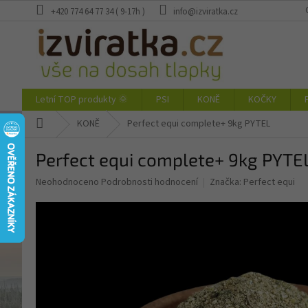
Přejít
+420 774 64 77 34 ( 9-17h )
info@izviratka.cz
na
obsah
Letní TOP produkty 🌞
PSI
KONĚ
KOČKY
Domů
KONĚ
Perfect equi complete+ 9kg PYTEL
Perfect equi complete+ 9kg PYTE
Průměrné
Neohodnoceno
Podrobnosti hodnocení
Značka:
Perfect equi
hodnocení
produktu
je
0,0
z
5
hvězdiček.