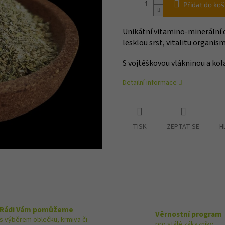
Přidat do koš
Unikátní vitamino-minerální 
lesklou srst, vitalitu organi
S vojtěškovou vlákninou a kol
Detailní informace
TISK
ZEPTAT SE
H
Rádi Vám pomůžeme
Věrnostní program
s výběrem oblečku, krmiva či
pro stálé zákazníky