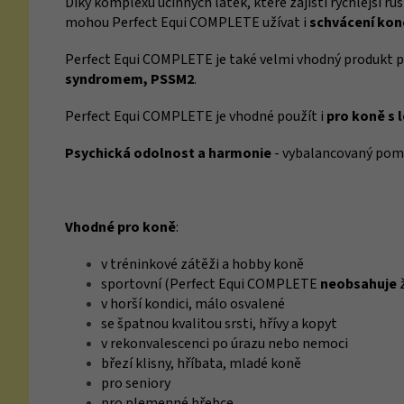
Díky komplexu účinných látek, které zajistí rychlejší rů
mohou Perfect Equi COMPLETE užívat i
schvácení kon
Perfect Equi COMPLETE je také velmi vhodný produkt p
syndromem, PSSM2
.
Perfect Equi COMPLETE je vhodné použít i
pro koně s 
Psychická odolnost a harmonie
- vybalancovaný pomě
Vhodné pro koně
:
v tréninkové zátěži a hobby koně
sportovní (
Perfect Equi COMPLETE
neobsahuje
v horší kondici, málo osvalené
se špatnou kvalitou srsti, hřívy a kopyt
v rekonvalescenci po úrazu nebo nemoci
březí klisny, hříbata, mladé koně
pro seniory
pro plemenné hřebce