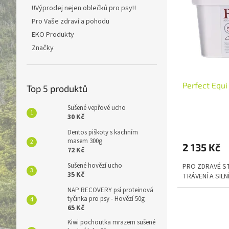
r
Abece
n
s
‼️Výprodej nejen oblečků pro psy‼️
o
e
p
Pro Vaše zdraví a pohodu
d
l
r
u
EKO Produkty
o
k
Značky
d
t
u
ů
k
t
Perfect Equ
Top 5 produktů
ů
Sušené vepřové ucho
30 Kč
Dentos piškoty s kachním
masem 300g
2 135 Kč
72 Kč
Sušené hovězí ucho
PRO ZDRAVÉ S
35 Kč
TRÁVENÍ A SILN
NAP RECOVERY psí proteinová
tyčinka pro psy - Hovězí 50g
65 Kč
Kiwi pochoutka mrazem sušené