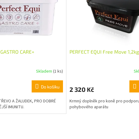
dně
i GASTRO CARE+
PERFECT EQUI Free Move 1,2kg
Skladem
(1 ks)
Sk
Do košíku
2 320 Kč
TŘEVO A ŽALUDEK, PRO DOBRÉ
Krmný doplněk pro koně pro podpor
ĚJŠÍ IMUNITU.
pohybového aparátu