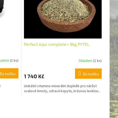
Perfect equi complete+ 9kg PYTEL
ladem
(1 ks)
Skladem
(1 ks)
Do košíku
Do košíku
1 740 Kč
u
Unikátní vitamino-minerální doplněk pro nárůst
svalové hmoty, zdravá kopyta, krásnou lesklou...