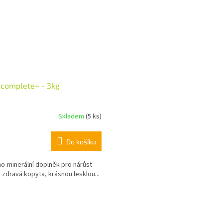
 complete+ - 3kg
Skladem
(5 ks)
Do košíku
no-minerální doplněk pro nárůst
zdravá kopyta, krásnou lesklou...
O
v
l