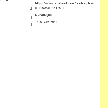
 zboží
https://www.facebook.com/profile.php?i
d=100063830512584
izviratkajbc
+420773996644