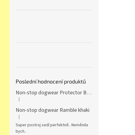
Poslední hodnocení produktů
Non-stop dogwear Protector Bootie 4ks
|
Hodnocení produktu je 5 z 5 hvězdiček.
Non-stop dogwear Ramble khaki
|
Hodnocení produktu je 5 z 5 hvězdiček.
Super postroj sedí perfektně.. Neměnila
bych..