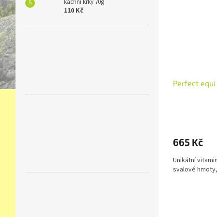
kachní krky 70g
110 Kč
Perfect equi
665 Kč
Unikátní vitami
svalové hmoty, 