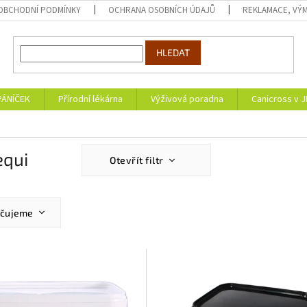
OBCHODNÍ PODMÍNKY
OCHRANA OSOBNÍCH ÚDAJŮ
REKLAMACE, VÝM
HLEDAT
PÁNÍČEK
Přírodní lékárna
Výživová poradna
Canicross v 
equi
Otevřít filtr
učujeme
ější
žší
dávanější