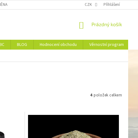
ĚNA NEBO VRÁCENÍ ZBOŽÍ
DOPRAVA
CZK
VĚRNOSTNÍ PROGRAM
Přihlášení
NÁKUPNÍ
Prázdný košík
KOŠÍK
JBC
BLOG
Hodnocení obchodu
Věrnostní program
4
položek celkem