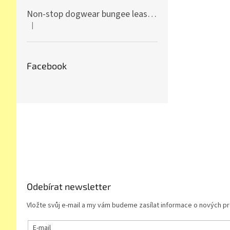
Non-stop dogwear bungee leash ice blue
|
Hodnocení produktu je 5 z 5 hvězdiček.
Facebook
Z
á
p
a
t
í
Odebírat newsletter
Vložte svůj e-mail a my vám budeme zasílat informace o nových 
E-mail