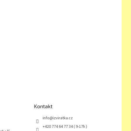
Kontakt
info
@
izviratka.cz
+420 774 64 77 34 ( 9-17h )