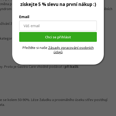
získejte 5 % slevu na první nákup :)
ěna prostředí, pobyt na klinice,...)
 syndrom zvýšené propustnosti střev) nebo při zánětlivých onemocněních
Email
vání živin z přijatého krmiva,...)
Chci se přihlásit
kategorií
Přečtěte si naše
Zásady zpracování osobních
údajů
eny. Proto je Gastro Care vhodné podávat i
při kašli
.
 se kolem 50-90%. Léze žaludku a proximálního úseku střev postihují
ata.