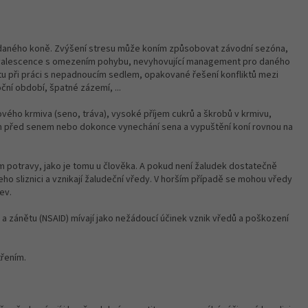
vení daného koně. Zvýšení stresu může koním způsobovat závodní sezóna,
konvalescence s omezením pohybu, nevyhovující management pro daného
u při práci s nepadnoucím sedlem, opakované řešení konfliktů mezi
ční období, špatné zázemí, ...
ého krmiva (seno, tráva), vysoké příjem cukrů a škrobů v krmivu,
 před senem nebo dokonce vynechání sena a vypuštění koní rovnou na
em potravy, jako je tomu u člověka. A pokud není žaludek dostatečně
ho sliznici a vznikají žaludeční vředy. V horším případě se mohou vředy
ev.
 a zánětu (NSAID) mívají jako nežádoucí účinek vznik vředů a poškození
třením.