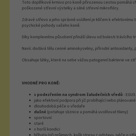
Toto doplňkové krmivo pro koně přirozenou cestou pomáhá chrán
poškozené střevní výstelky a silné střevní mikroflóry.
Zdravé střevo a jeho správné osídlení je klíčem k efektivnímu 
psychické pohody vašeho koně.
Díky komplexnímu působení přináší úlevu od bolesti trávícího t
Navíc dodává tělu cenné aminokyseliny, přírodní antioxidanty, 
Obsahuje látky, které na sebe vážou patogenní bakterie ve stř
VHODNÉ PRO KONĚ:
s podezřením na syndrom žaludečních vředů
- EGUS 
jako efektivní podpora při již probíhající nebo plánovan
dlouhodobá péče o vředaře
dušné
(potahuje sliznice a pomáhá uvolňovat hleny)
sportovní
staré
v horší kondici
hříbata (při průjmech, kvůli stresu z odstavu, péče o stř