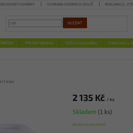
OBCHODNÍ PODMÍNKY
OCHRANA OSOBNÍCH ÚDAJŮ
REKLAMACE, VÝM
HLEDAT
PÁNÍČEK
Přírodní lékárna
Výživová poradna
Canicross v 
ect equi
2 135 Kč
/ ks
Měrná
Skladem
(1 ks)
cena:
Možnosti doručení