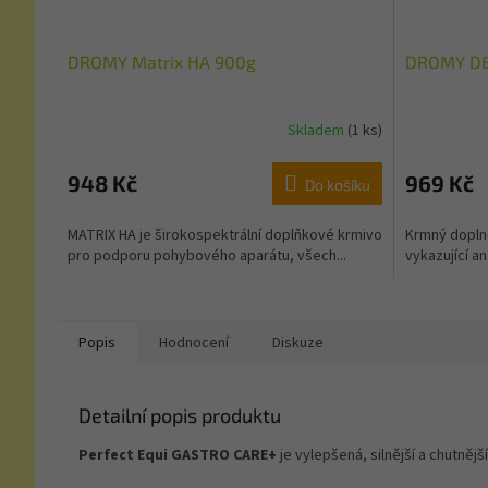
DROMY Matrix HA 900g
DROMY DEV
Skladem
(1 ks)
948 Kč
969 Kč
Do košíku
MATRIX HA je širokospektrální doplňkové krmivo
Krmný dopln
pro podporu pohybového aparátu, všech...
vykazující an
Popis
Hodnocení
Diskuze
Detailní popis produktu
Perfect Equi GASTRO CARE+
je vylepšená, silnější a chutně