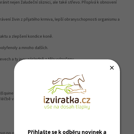
it nejen žaludeční sliznici, ale také střevo. Přispívá k obnovení
trávení živin z přijatého krmiva, lepší obranyschopnosti organismu a
raktu a zlepšení kondice koně.
polyfenoly a mnoho dalších.
evech a ty jsou následně z těla vyloučeny.
(Equine Gastric Ulcer Syndrome)
é léčbě vředů
Přihlašte se k odběru novinek a
evo po odčervení,...)