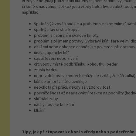
Vředy se netýkají pouze koní hubených, není žádnou výjimkou, 
či koně s nadváhou. Jelikož jsou vředy bolestivou záležitostí
například:
špatná výživová kondice a problém s nakrmením (špatně
špatný stav srsti a kopyt
problém s nabíráním svalové hmoty
problém s příjmem potravy (vybíravý kůň, žere velmi dlou
ohlížení nebo dokonce ohánění se po jezdci při dotahov
únava, apatický kůň
časté ležení nebo zívání
citlivost v místě podbřišníku, kohoutku, beder
ztuhlá bedra
nepravidelnost v chodech (může se i zdát, že kůň kulhá)
kůň se při práci hůře uvolňuje
neochota při práci, někdy až vzdorovitost
podrážděnost až neadekvátní reakce na podněty (hodně
skřípání zuby
náchylnost ke kolikám
klkání
Tipy, jak přistupovat ke koni s vředy nebo s podezřením 