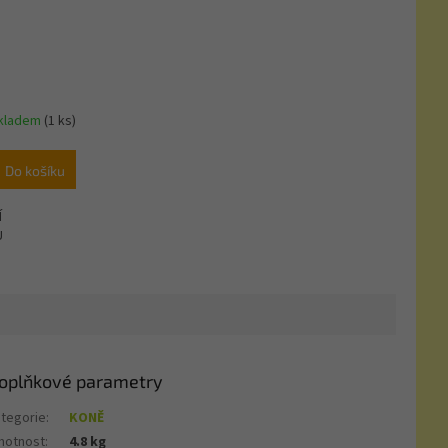
kladem
(1 ks)
Do košíku
Í
U
oplňkové parametry
tegorie
:
KONĚ
motnost
:
4.8 kg