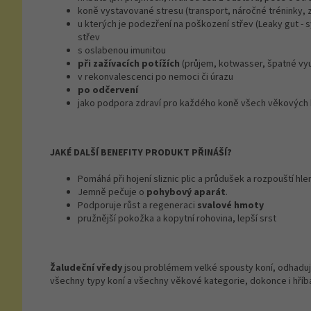
koně vystavované stresu (transport, náročné tréninky, zm
u kterých je podezření na poškození střev (Leaky gut -
střev
s oslabenou imunitou
při zažívacích potížích
(průjem, kotwasser, špatné využí
v rekonvalescenci po nemoci či úrazu
po odčervení
jako podpora zdraví pro každého koně všech věkových 
JAKÉ DALŠÍ BENEFITY PRODUKT PŘINÁŠÍ?
Pomáhá při hojení sliznic plic a průdušek a rozpouští hl
Jemně pečuje o
pohybový aparát
.
Podporuje růst a regeneraci
svalové hmoty
pružnější pokožka a kopytní rohovina, lepší srst
Žaludeční vředy
jsou problémem velké spousty koní, odhaduje
všechny typy koní a všechny věkové kategorie, dokonce i hříb