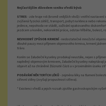
Nejčastějším důvodem vzniku vředů bývá:
STRES
- zde hraje roli (kromě vnějších vlivů) i vnitřní nasta
zvýšená fyzická zátěž, transport, pobyt na klinice nebo re
jedince, nepohoda ve stádě, zažívání opakovaného diskomfort
jezdcem a koněm, nekorektní práce, odstav hříběte, bolest, ro
NEVHODNÝ ZPŮSOB KRMENÍ
- nedostatečné množství objemov
dlouhé pauzy mezi příjmem objemového krmiva, krmení jádrem
trávu.
Koním se žaludeční kyseliny produkují neustále, nejen s příjm
naplněný objemovým krmivem, žaludeční kyseliny naleptávají je
objevit až na chráněné žláznaté části a v proximálním úseku stř
PODÁVÁNÍ NĚKTERÝCH LÉKŮ
- zejména léky na tlumení bolesti
střevní stěny (zvyšují propustnost střeva).
* Existenci vředů a jejich rozsah zjistíte gastroskopickým vyše