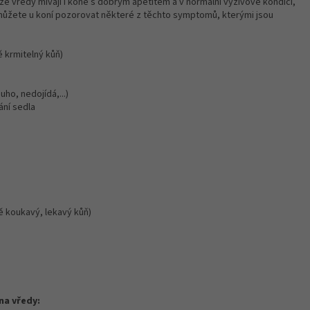
že vředy mívají i koně s dobrým apetitem a v normální výživové kondici,
, můžete u koní pozorovat některé z těchto symptomů, kterými jsou
 krmitelný kůň)
ho, nedojídá,...)
ání sedla
 koukavý, lekavý kůň)
na vředy: