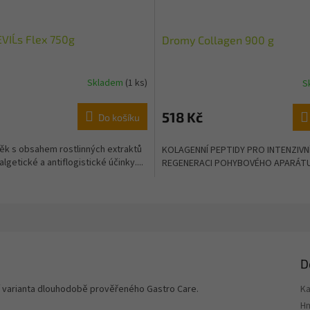
IL´s Flex 750g
Dromy Collagen 900 g
Skladem
(1 ks)
S
518 Kč
Do košíku
ěk s obsahem rostlinných extraktů
KOLAGENNÍ PEPTIDY PRO INTENZIVN
algetické a antiflogistické účinky....
REGENERACI POHYBOVÉHO APARÁT
D
jší varianta dlouhodobě prověřeného Gastro Care.
Ka
H