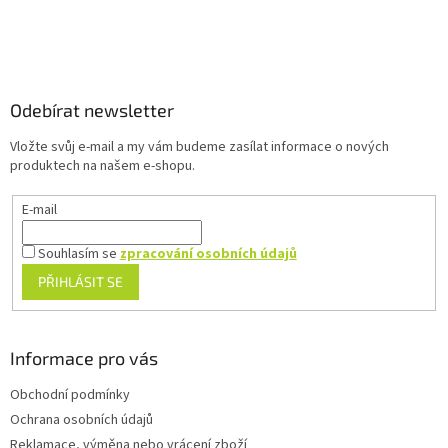
ý
p
Z
i
á
s
u
p
a
Odebírat newsletter
t
Vložte svůj e-mail a my vám budeme zasílat informace o nových
í
produktech na našem e-shopu.
E-mail
Souhlasím se
zpracování osobních údajů
PŘIHLÁSIT SE
Informace pro vás
Obchodní podmínky
Ochrana osobních údajů
Reklamace, výměna nebo vrácení zboží