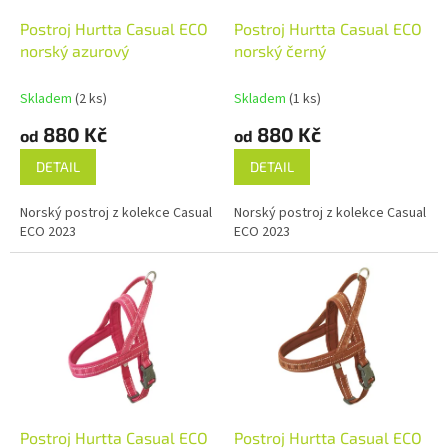
u
o
k
d
Postroj Hurtta Casual ECO
Postroj Hurtta Casual ECO
t
u
norský azurový
norský černý
ů
k
t
Skladem
(2 ks)
Skladem
(1 ks)
ů
880 Kč
880 Kč
od
od
DETAIL
DETAIL
Norský postroj z kolekce Casual
Norský postroj z kolekce Casual
ECO 2023
ECO 2023
Postroj Hurtta Casual ECO
Postroj Hurtta Casual ECO