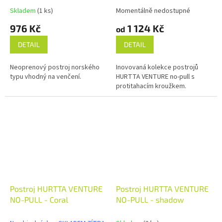
Skladem
(1 ks)
Momentálně nedostupné
976 Kč
1 124 Kč
od
DETAIL
DETAIL
Neoprenový postroj norského
Inovovaná kolekce postrojů
typu vhodný na venčení.
HURTTA VENTURE no-pull s
protitahacím kroužkem.
Postroj HURTTA VENTURE
Postroj HURTTA VENTURE
NO-PULL - Coral
NO-PULL - shadow