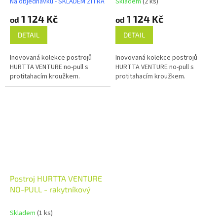
Na objednávku - SKLADEM ZÍTRA
Skladem
(2 ks)
1 124 Kč
1 124 Kč
od
od
DETAIL
DETAIL
Inovovaná kolekce postrojů
Inovovaná kolekce postrojů
HURTTA VENTURE no-pull s
HURTTA VENTURE no-pull s
protitahacím kroužkem.
protitahacím kroužkem.
Postroj HURTTA VENTURE
NO-PULL - rakytníkový
Skladem
(1 ks)