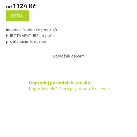
1 124 Kč
od
DETAIL
Inovovaná kolekce postrojů
HURTTA VENTURE no-pull s
protitahacím kroužkem.
9
položek celkem
O
v
l
á
d
Doprodej posledních kousků
a
Doprodej oblečků pro psy až se 40% slevou
c
í
p
r
v
k
y
v