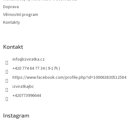
Doprava
Věrnostní program
Kontakty
Kontakt
info
@
izviratka.cz
+420 774 64 77 34 ( 9-17h )
https://www.facebook.com/profile.php?id=100063830512584
izviratkajbc
+420773996644
Instagram