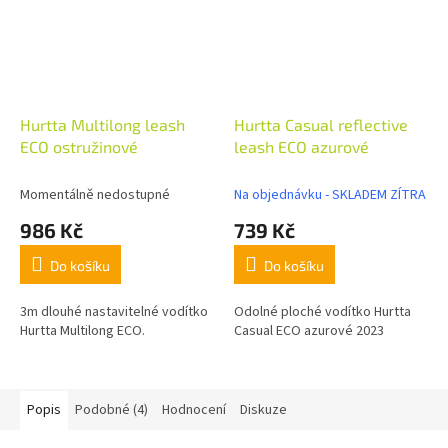
Hurtta Multilong leash
Hurtta Casual reflective
ECO ostružinové
leash ECO azurové
Momentálně nedostupné
Na objednávku - SKLADEM ZÍTRA
986 Kč
739 Kč
Do košíku
Do košíku
3m dlouhé nastavitelné vodítko
Odolné ploché vodítko Hurtta
Hurtta Multilong ECO.
Casual ECO azurové 2023
Popis
Podobné (4)
Hodnocení
Diskuze