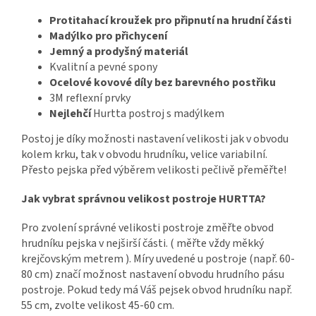
Protitahací kroužek pro připnutí na hrudní části
Madýlko pro přichycení
Jemný a prodyšný materiál
Kvalitní a pevné spony
Ocelové kovové díly bez barevného postřiku
3M reflexní prvky
Nejlehčí
Hurtta postroj s madýlkem
Postoj je díky možnosti nastavení velikosti jak v obvodu
kolem krku, tak v obvodu hrudníku, velice variabilní.
Přesto pejska před výběrem velikosti pečlivě přeměřte!
Jak vybrat správnou velikost postroje HURTTA?
Pro zvolení správné velikosti postroje změřte obvod
hrudníku pejska v nejširší části. ( měřte vždy měkký
krejčovským metrem ). Míry uvedené u postroje (např. 60-
80 cm) značí možnost nastavení obvodu hrudního pásu
postroje. Pokud tedy má Váš pejsek obvod hrudníku např.
55 cm, zvolte velikost 45-60 cm.