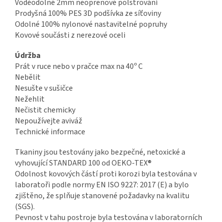
Voděodolné 2mm neoprenové polstrování
Prodyšná 100% PES 3D podšívka ze síťoviny
Odolné 100% nylonové nastavitelné popruhy
Kovové součásti z nerezové oceli
Údržba
Prát v ruce nebo v pračce max na 40º C
Nebělit
Nesušte v sušičce
Nežehlit
Nečistit chemicky
Nepoužívejte aviváž
Technické informace
Tkaniny jsou testovány jako bezpečné, netoxické a
vyhovující STANDARD 100 od OEKO-TEX®
Odolnost kovových částí proti korozi byla testována v
laboratoři podle normy EN ISO 9227: 2017 (E) a bylo
zjištěno, že splňuje stanovené požadavky na kvalitu
(SGS).
Pevnost v tahu postroje byla testována v laboratorních