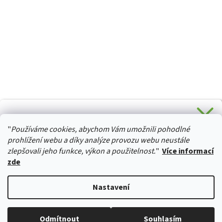
CHCETE SLEVU 5 % na Váš první nákup?
"
Používáme cookies, abychom Vám umožnili pohodlné
Stačí se přihlásit k odběru novinek z našeho obchodu a je
HURTTA-COLLECTION.CZ
Vaše :)
prohlížení webu a díky analýze provozu webu neustále
zlepšovali jeho funkce, výkon a použitelnost.
"
Více informací
zde
Ano, chci se přihlásit
Vytvořil Shoptet
Nastavení
Zásady zpracování osobních údajů
Copyright 2026
izviratka.cz
. Všechna práva vyhrazena.
Upravit
Odmítnout
Souhlasím
nastavení cookies