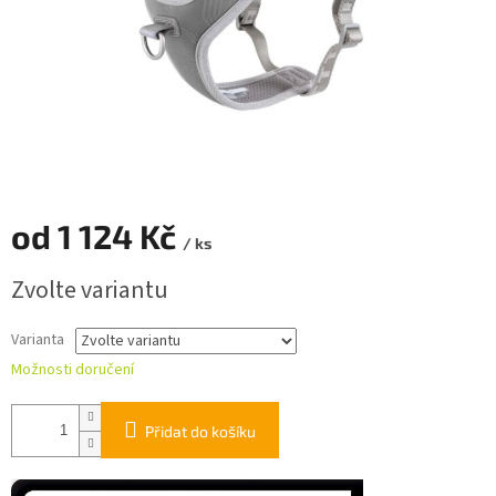
od
1 124 Kč
/ ks
Měrná
Zvolte variantu
cena:
Varianta
Možnosti doručení
Přidat do košíku