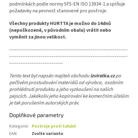
podmínkách podle normy SFS-EN ISO 13934-1 a splňuje
požadavky na pevnost stanovené pro postroje.
Všechny produkty HURTTA je možno do 14dnů
(nepoškozené, v původním obalu) vrátit nebo
vyměnit za jinou velikost.
----------------------------------------------------------------
----------------------------------------------------------------
-----------------------------
Tento text byl napsán majiteli obchodu
izviratka.cz
po
pečlivém prostudování materiálů od výrobce, osobním
prohlédnutí produktu a jeho vyzkoušení na našich
pejscích. Jakékoliv jeho kopírování ke komerčním účelům
je tak porušením autorských práv.
Doplňkové parametry
Kategorie
:
Postroje proti tahání
EAN
:
Zvolte variantu