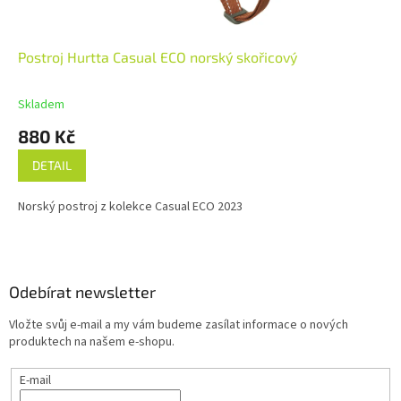
Postroj Hurtta Casual ECO norský skořicový
Skladem
880 Kč
DETAIL
Norský postroj z kolekce Casual ECO 2023
Z
á
p
a
Odebírat newsletter
t
Vložte svůj e-mail a my vám budeme zasílat informace o nových
í
produktech na našem e-shopu.
E-mail