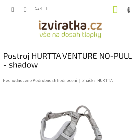
Přejít
NÁKUP
na
CZK
obsah
KOŠÍK
Postroj HURTTA VENTURE NO-PULL
- shadow
Průměrné
Neohodnoceno
Podrobnosti hodnocení
Značka:
HURTTA
hodnocení
produktu
je
0,0
z
5
hvězdiček.