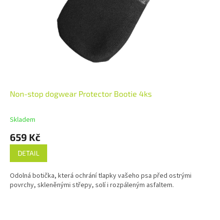
Non-stop dogwear Protector Bootie 4ks
Skladem
659 Kč
DETAIL
Odolná botička, která ochrání tlapky vašeho psa před ostrými
povrchy, skleněnými střepy, solí i rozpáleným asfaltem.