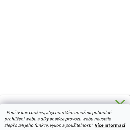
CHCETE SLEVU 5 % na Váš první nákup?
"
Používáme cookies, abychom Vám umožnili pohodlné
Stačí se přihlásit k odběru novinek z našeho obchodu a je
HURTTA-COLLECTION.CZ
Vaše :)
prohlížení webu a díky analýze provozu webu neustále
zlepšovali jeho funkce, výkon a použitelnost.
"
Více informací