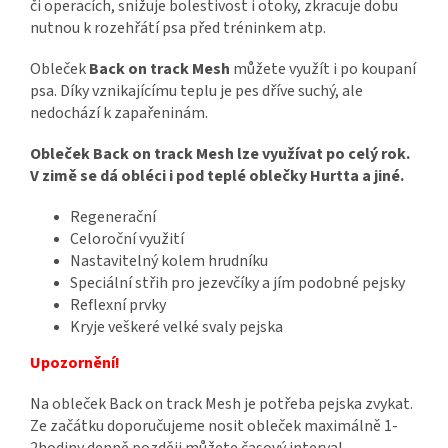
či operacích, snižuje bolestivost i otoky, zkracuje dobu
nutnou k rozehřátí psa před tréninkem atp.
Obleček
Back on track Mesh
můžete využít i po koupaní
psa. Díky vznikajícímu teplu je pes dříve suchý, ale
nedochází k zapařeninám.
Obleček Back on track Mesh lze využívat po celý rok.
V zimě se dá obléci i pod teplé oblečky Hurtta a jiné.
Regenerační
Celoroční využití
Nastavitelný kolem hrudníku
Speciální střih pro jezevčíky a jím podobné pejsky
Reflexní prvky
Kryje veškeré velké svaly pejska
Upozornění!
Na obleček Back on track Mesh je potřeba pejska zvykat.
Ze začátku doporučujeme nosit obleček maximálně 1-
2hodiny denně později můžete časový interval