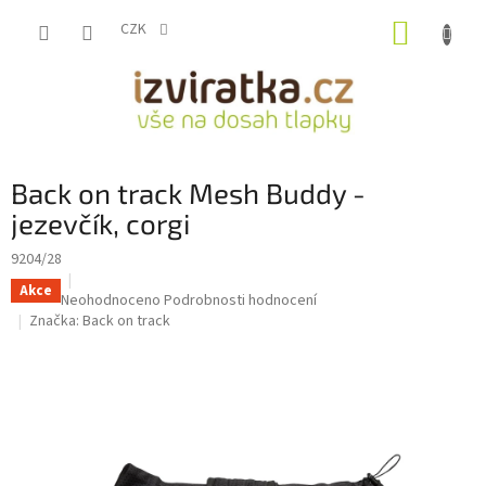
Přejít
NÁKUP
na
CZK
obsah
KOŠÍK
Back on track Mesh Buddy -
jezevčík, corgi
9204/28
Akce
Průměrné
Neohodnoceno
Podrobnosti hodnocení
hodnocení
Značka:
Back on track
produktu
je
0,0
z
5
hvězdiček.