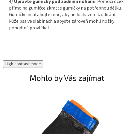
4/
Upravte gumičky pod zadními nohami
. Pomocí oček
přímo na gumičce zkraťte gumičky na potřebnou délku.
Gumičku neutahujte moc, aby nedocházelo k odírání
kůže psa ve slabinách a abyste zároveň mohli nožky
pohodlně provlékat.
High-contrast mode
Mohlo by Vás zajímat