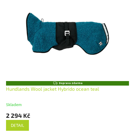
Z
Doprava zdarma
D
Hundlands Wool jacket Hybrido ocean teal
A
R
M
Skladem
A
2 294 Kč
DETAIL