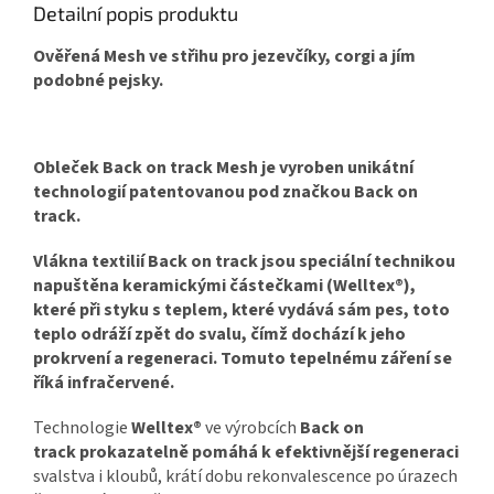
Detailní popis produktu
Ověřená Mesh ve střihu pro jezevčíky, corgi a jím
podobné pejsky.
Obleček Back on track Mesh je vyroben unikátní
technologií patentovanou pod značkou Back on
track.
Vlákna textilií Back on track jsou speciální technikou
napuštěna keramickými částečkami (Welltex®),
které při styku s teplem, které vydává sám pes, toto
teplo odráží zpět do svalu, čímž dochází k jeho
prokrvení a regeneraci. Tomuto tepelnému záření se
říká infračervené.
Technologie
Welltex®
ve výrobcích
Back on
track prokazatelně pomáhá k efektivnější regeneraci
svalstva i kloubů, krátí dobu rekonvalescence po úrazech