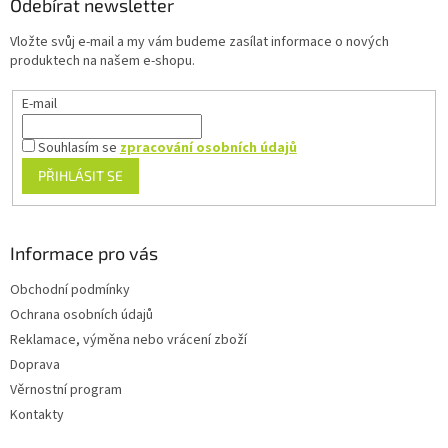
a
Odebírat newsletter
t
Vložte svůj e-mail a my vám budeme zasílat informace o nových
í
produktech na našem e-shopu.
E-mail
Souhlasím se
zpracování osobních údajů
PŘIHLÁSIT SE
Informace pro vás
Obchodní podmínky
Ochrana osobních údajů
Reklamace, výměna nebo vrácení zboží
Doprava
Věrnostní program
Kontakty