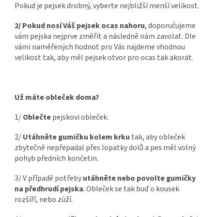
Pokud je pejsek drobný, vyberte nejbližší menší velikost.
2/ Pokud nosí Váš pejsek ocas nahoru
, doporučujeme
vám pejska nejprve změřit a následně nám zavolat. Dle
vámi naměřených hodnot pro Vás najdeme vhodnou
velikost tak, aby měl pejsek otvor pro ocas tak akorát.
Už máte obleček doma?
1/
Oblečte
pejskovi obleček.
2/
Utáhněte gumičku kolem krku
tak, aby obleček
zbytečně nepřepadal přes lopatky dolů a pes měl volný
pohyb předních končetin.
3/ V případě potřeby
utáhněte nebo povolte gumičky
na předhrudí pejska
. Obleček se tak buď o kousek
rozšíří, nebo zúží.