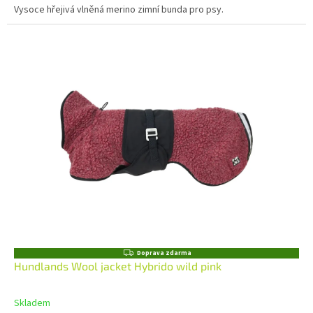
Vysoce hřejivá vlněná merino zimní bunda pro psy.
Z
Doprava zdarma
D
Hundlands Wool jacket Hybrido wild pink
A
R
M
Skladem
A