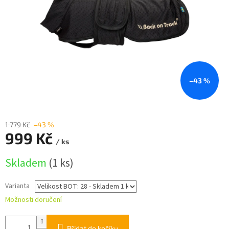
–43 %
1 779 Kč
–43 %
999 Kč
/ ks
Měrná
Skladem
(1 ks)
cena:
Varianta
Možnosti doručení
Přidat do košíku