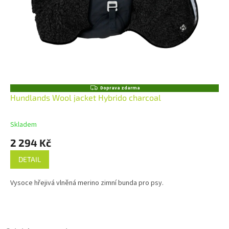
Z
Doprava zdarma
D
Hundlands Wool jacket Hybrido charcoal
A
R
M
Skladem
A
2 294 Kč
DETAIL
Vysoce hřejivá vlněná merino zimní bunda pro psy.
Z
á
p