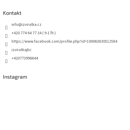
Kontakt
info
@
izviratka.cz
+420 774 64 77 34 ( 9-17h )
https://www.facebook.com/profile.php?id=100063830512584
izviratkajbc
+420773996644
Instagram