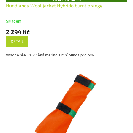
Doprava zdarma
D
Hundlands Wool jacket Hybrido burnt orange
A
R
M
Skladem
A
2 294 Kč
DETAIL
Vysoce hřejivá vlněná merino zimní bunda pro psy.