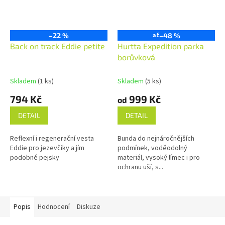
–22 %
až
–48 %
Back on track Eddie petite
Hurtta Expedition parka
borůvková
Skladem
(1 ks)
Skladem
(5 ks)
794 Kč
999 Kč
od
DETAIL
DETAIL
Reflexní i regenerační vesta
Bunda do nejnáročnějších
Eddie pro jezevčíky a jím
podmínek, voděodolný
podobné pejsky
materiál, vysoký límec i pro
ochranu uší, s...
Popis
Hodnocení
Diskuze