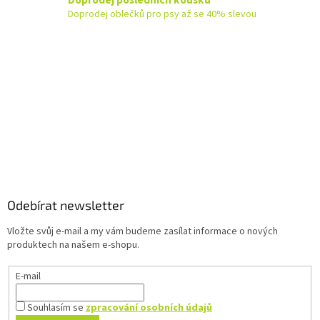
a
Doprodej oblečků pro psy až se 40% slevou
c
í
p
r
v
k
y
v
ý
p
Z
i
á
s
u
p
a
Odebírat newsletter
t
Vložte svůj e-mail a my vám budeme zasílat informace o nových
í
produktech na našem e-shopu.
E-mail
Souhlasím se
zpracování osobních údajů