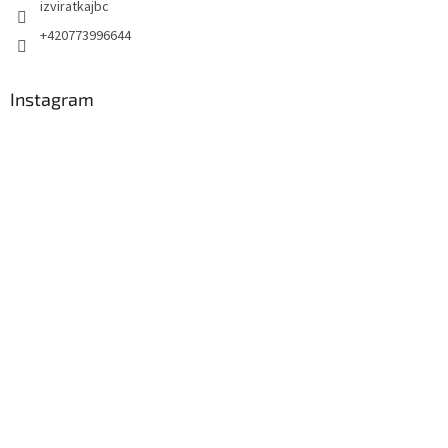
izviratkajbc
+420773996644
Instagram