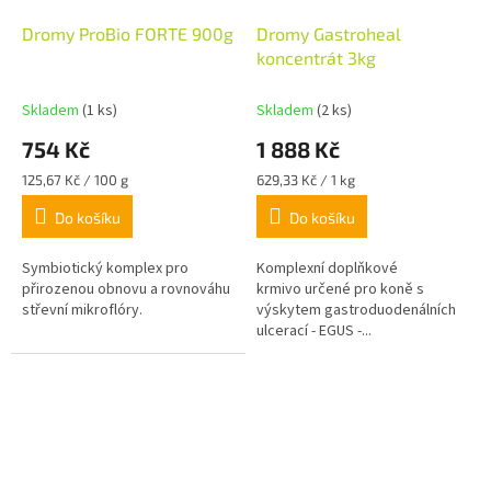
Dromy ProBio FORTE 900g
Dromy Gastroheal
koncentrát 3kg
Skladem
(1 ks)
Skladem
(2 ks)
754 Kč
1 888 Kč
Měrná
Měrná
125,67 Kč / 100 g
629,33 Kč / 1 kg
cena:
cena:
Do košíku
Do košíku
Symbiotický komplex pro
Komplexní doplňkové
přirozenou obnovu a rovnováhu
krmivo určené pro koně s
střevní mikroflóry.
výskytem gastroduodenálních
ulcerací - EGUS -...