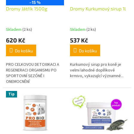
u
o
–15 %
k
d
Dromy Játřík 1500g
Dromy Kurkumový sirup 1l
t
u
ů
k
t
Skladem
(2 ks)
Skladem
(2 ks)
ů
620 Kč
537 Kč
Do košíku
Do košíku
PRO CELKOVOU DETOXIKACI A
Kurkumový sirup pro koně je
REGENERACI ORGANISMU PO
velmi lahodné doplňkové
SPORTOVNÍ SEZÓNĚ I
krmivo, vykazující významné...
ONEMOCNĚNÍ
Tip