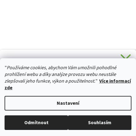
CHCETE SLEVU 5 % na Váš první nákup?
"
Používáme cookies, abychom Vám umožnili pohodlné
Stačí se přihlásit k odběru novinek z našeho obchodu a je
HURTTA-COLLECTION.CZ
Vaše :)
prohlížení webu a díky analýze provozu webu neustále
zlepšovali jeho funkce, výkon a použitelnost.
"
Více informací
zde
Ano, chci se přihlásit
Vytvořil Shoptet
Nastavení
Zásady zpracování osobních údajů
Copyright 2026
izviratka.cz
. Všechna práva vyhrazena.
Upravit
Odmítnout
Souhlasím
nastavení cookies