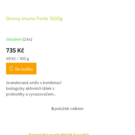
Dromy Imuno Forte 1500g
Skladem
(2 ks)
735 Kč
Měrná
49 Kč / 100 g
cena:
Do košíku
Granulovaná směs s kombinací
biologicky aktivních látek s
probiotiky a vyvazovačem...
5
položek celkem
O
v
l
á
d
Doprodej posledních kousků