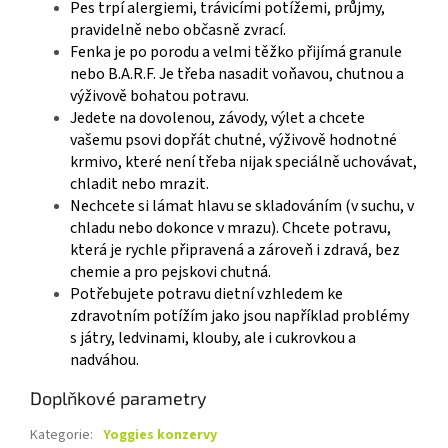
Pes trpí alergiemi, trávicími potížemi, průjmy,
pravidelně nebo občasně zvrací.
Fenka je po porodu a velmi těžko přijímá granule
nebo B.A.R.F. Je třeba nasadit voňavou, chutnou a
výživově bohatou potravu.
Jedete na dovolenou, závody, výlet a chcete
vašemu psovi dopřát chutné, výživově hodnotné
krmivo, které není třeba nijak speciálně uchovávat,
chladit nebo mrazit.
Nechcete si lámat hlavu se skladováním (v suchu, v
chladu nebo dokonce v mrazu). Chcete potravu,
která je rychle připravená a zároveň i zdravá, bez
chemie a pro pejskovi chutná.
Potřebujete potravu dietní vzhledem ke
zdravotním potížím jako jsou například problémy
s játry, ledvinami, klouby, ale i cukrovkou a
nadváhou.
Doplňkové parametry
Kategorie
:
Yoggies konzervy