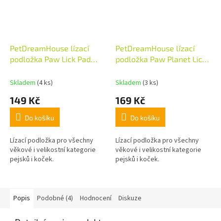
PetDreamHouse lízací
PetDreamHouse lízací
podložka Paw Lick Pad
podložka Paw Planet Lick
modrá
Pad světle modrá
Skladem
(4 ks)
Skladem
(3 ks)
149 Kč
169 Kč
Do košíku
Do košíku
Lízací podložka pro všechny
Lízací podložka pro všechny
věkové i velikostní kategorie
věkové i velikostní kategorie
pejsků i koček.
pejsků i koček.
Popis
Podobné (4)
Hodnocení
Diskuze