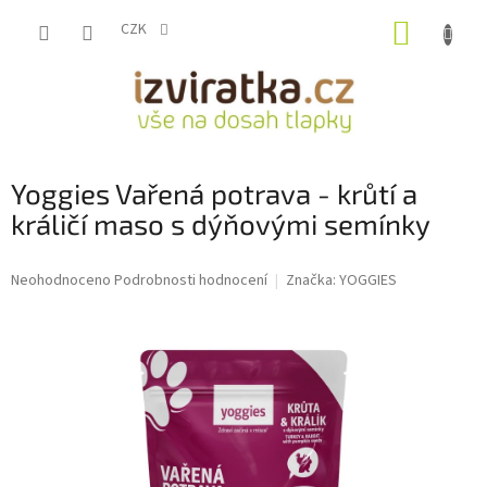
Přejít
NÁKUP
na
CZK
obsah
KOŠÍK
Yoggies Vařená potrava - krůtí a
králičí maso s dýňovými semínky
Průměrné
Neohodnoceno
Podrobnosti hodnocení
Značka:
YOGGIES
hodnocení
produktu
je
0,0
z
5
hvězdiček.