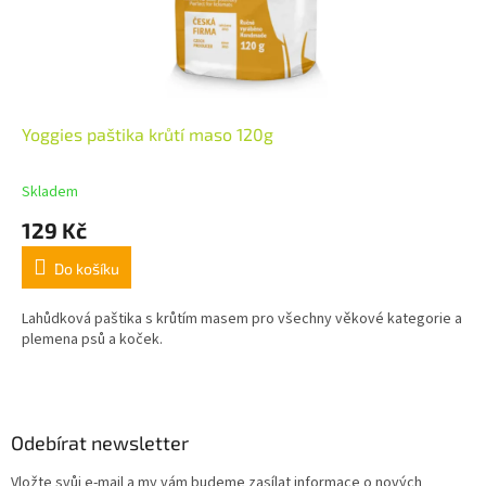
Yoggies paštika krůtí maso 120g
Skladem
129 Kč
Do košíku
Lahůdková paštika s krůtím masem pro všechny věkové kategorie a
plemena psů a koček.
Z
á
p
a
Odebírat newsletter
t
Vložte svůj e-mail a my vám budeme zasílat informace o nových