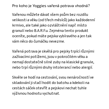
Pro koho je Yoggies vařená potrava vhodná?
Vařenou můžete dávat všem psům bez rozdílu
velikosti a věku (od třech měsíců) jako každodenní
krmivo, ale také jako ozvláštnění např. místo
granulí nebo B.A.R.F.u. Zejména tento produkt
oceníte, pokud máte pejska vybíravého a jen tak
vám něco do čumáčku nevezme.
Vařená potrava je skvělá pro pejsky trpící různými
zažívacími potížemi, jsou v pokročilém věku a
nemají dostatečně silné zuby na klasické granule,
nebo trpí různými druhy intolerancí nebo alergií.
Skvěle se hodí na cestování, svou nenáročností ve
skladování ji stačí hodit do batohu a kdekoli na
cestách sáček otevřít a pejskovi nechat tuhle
výživnou hodnotu vychutnat.