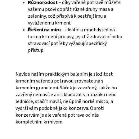
Různorodost
– díky vařené potravě můžete
vašemu psovi dopřát různé druhy masa a
zeleniny, což přispívá k pestřejšímu a
vyváženému krmení.
Řešení na míru
– ideální a mnohdy jediná
forma krmení pro psy, jejichž zdravotní nebo
stravovací potřeby vyžadují specifický
přístup.
Navíc s naším praktickým balením je složitost
krmením vařenou potravou srovnatelná s
krmením granulemi. Sáček je zavařený, takže ho
zavřený nemusíte ani skladovat v mrazáku nebo
ledničce, stačí tmavší, ne úplně horké místo, a
vydrží vám podobně jako konzerva. Oproti
konzervám je ale vařená potrava od nás
kompletním krmivem.