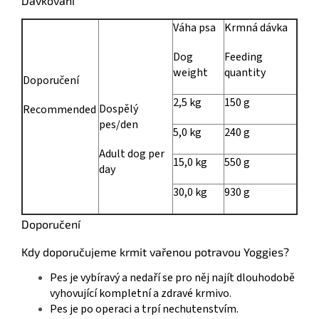
Dávkování
Váha psa
Krmná dávka
Dog
Feeding
weight
quantity
Doporučení
2,5 kg
150 g
Dospělý
Recommended
pes/den
5,0 kg
240 g
Adult dog per
15,0 kg
550 g
day
30,0 kg
930 g
Doporučení
Kdy doporučujeme krmit vařenou potravou Yoggies?
Pes je vybíravý a nedaří se pro něj najít dlouhodobě
vyhovující kompletní a zdravé krmivo.
Pes je po operaci a trpí nechutenstvím.