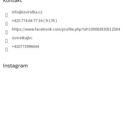
info
@
izviratka.cz
+420 774 64 77 34 ( 9-17h )
https://www.facebook.com/profile.php?id=100063830512584
izviratkajbc
+420773996644
Instagram