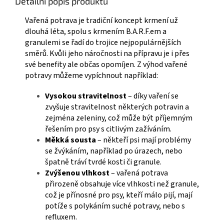
Detailní popis produktu
Vařená potrava je tradiční koncept krmení už
dlouhá léta, spolu s krmením B.A.R.F.em a
granulemi se řadí do trojice nejpopulárnějších
směrů. Kvůli jeho náročnosti na přípravu je i přes
své benefity ale občas opomíjen. Z výhod vařené
potravy můžeme vypíchnout například:
Vysokou stravitelnost
– díky vaření se
zvyšuje stravitelnost některých potravin a
zejména zeleniny, což může být příjemným
řešením pro psy s citlivým zažíváním.
Měkká sousta
– někteří psi mají problémy
se žvýkáním, například po úrazech, nebo
špatně tráví tvrdé kosti či granule.
Zvýšenou vlhkost
– vařená potrava
přirozeně obsahuje více vlhkosti než granule,
což je přínosné pro psy, kteří málo pijí, mají
potíže s polykáním suché potravy, nebo s
refluxem.