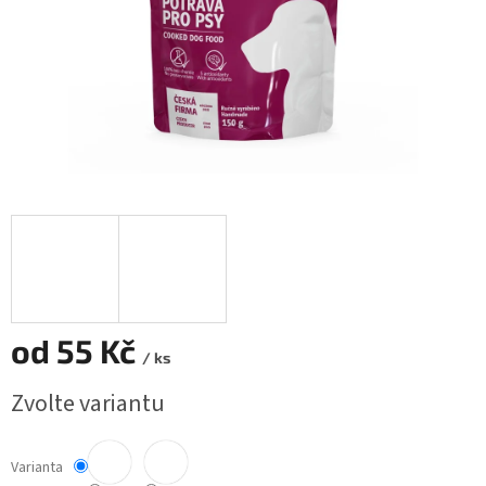
od
55 Kč
/ ks
Měrná
Zvolte variantu
cena:
Varianta