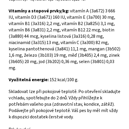
Vitamíny a stopové prvky/kg:
vitamín A (3a672) 3 666
IU, vitamín D3 (3a671) 160 IU, vitamín E (3a700) 30 mg,
vitamín B1 (3a316) 2,2 mg, vitamín B2 (3a825i) 3,1 mg,
vitamín B6 (3a831) 2,2 mg, vitamín B12 22 mcg, biotin
(3a880) 44 mcg, kyselina listová (3a316) 0,28 mg,
niacinamid (3a315) 13 mg, vitamín C (3a300) 82 mg,
kyselina pantothenová (3a841) 11,1 mg, mangan (3b502)
1,6 mg, železo (3b103) 19 mg, měď (3b405) 2,4 mg, zinek
(3b605) 20 mg, jod (3b202) 0,36 mg, selen (3b801) 0,03
mg.
Využitelná energie:
152 kcal/100 g.
Skladovat lze při pokojové teplotě. Po otevření skladujte
v chladu, spotřebujte do 2 dnů. Vždy přihlížejte k
potřebám vašeho psa (zdravotní stav, kondice, zátěž).
Podávejte při pokojové teplotě. Váš pes by měl mít vždy
k dispozici dostatek čerstvé vody.