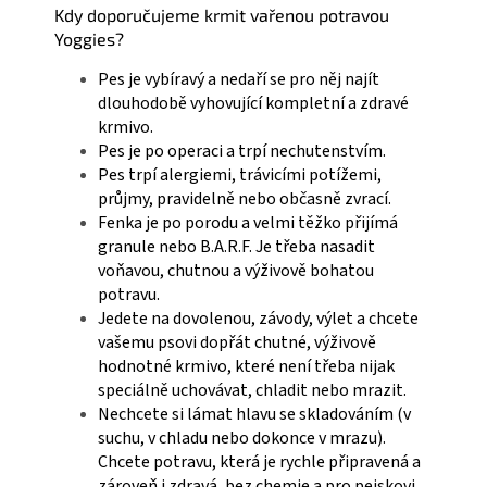
Kdy doporučujeme krmit vařenou potravou
Yoggies?
Pes je vybíravý a nedaří se pro něj najít
dlouhodobě vyhovující kompletní a zdravé
krmivo.
Pes je po operaci a trpí nechutenstvím.
Pes trpí alergiemi, trávicími potížemi,
průjmy, pravidelně nebo občasně zvrací.
Fenka je po porodu a velmi těžko přijímá
granule nebo B.A.R.F. Je třeba nasadit
voňavou, chutnou a výživově bohatou
potravu.
Jedete na dovolenou, závody, výlet a chcete
vašemu psovi dopřát chutné, výživově
hodnotné krmivo, které není třeba nijak
speciálně uchovávat, chladit nebo mrazit.
Nechcete si lámat hlavu se skladováním (v
suchu, v chladu nebo dokonce v mrazu).
Chcete potravu, která je rychle připravená a
zároveň i zdravá, bez chemie a pro pejskovi