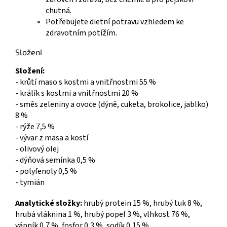
chutná.
Potřebujete dietní potravu vzhledem ke
zdravotním potížím.
Složení
Složení:
- krůtí maso s kostmi a vnitřnostmi 55 %
- králík s kostmi a vnitřnostmi 20 %
- směs zeleniny a ovoce (dýně, cuketa, brokolice, jablko)
8 %
- rýže 7,5 %
- vývar z masa a kostí
- olivový olej
- dýňová semínka 0,5 %
- polyfenoly 0,5 %
- tymián
Analytické složky:
hrubý protein 15 %, hrubý tuk 8 %,
hrubá vláknina 1 %, hrubý popel 3 %, vlhkost 76 %,
vápník 0,7 %, fosfor 0,3 %, sodík 0,15 %.