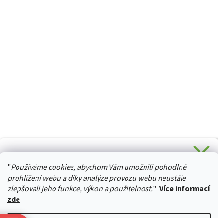
CHCETE SLEVU 5 % na Váš první nákup?
"
Používáme cookies, abychom Vám umožnili pohodlné
Stačí se přihlásit k odběru novinek z našeho obchodu a je
HURTTA-COLLECTION.CZ
Vaše :)
prohlížení webu a díky analýze provozu webu neustále
zlepšovali jeho funkce, výkon a použitelnost.
"
Více informací
zde
Ano, chci se přihlásit
Vytvořil Shoptet