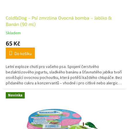
Cold&Dog – Psí zmrzlina Ovocná bomba – Jablko &
Banán (90 ml)
Skladem
65 Kč
Do košíku
Letní exploze chutí pro vašeho psa. Spojení čerstvého
bezlaktózového jogurtu, sladkého banánu a šťavnatého jablka tvoří
osvěžující ovocnou pochoutku, která potěší každého chlupáče. Bez
přidaného cukru a konzervantů – vhodné i pro citlivé nebo alergické
psy.
Novinka