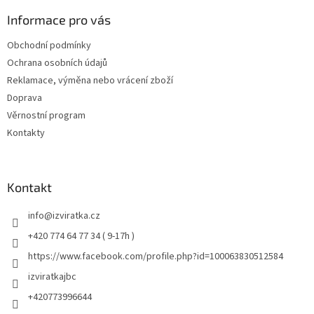
Informace pro vás
Obchodní podmínky
Ochrana osobních údajů
Reklamace, výměna nebo vrácení zboží
Doprava
Věrnostní program
Kontakty
Kontakt
info
@
izviratka.cz
+420 774 64 77 34 ( 9-17h )
https://www.facebook.com/profile.php?id=100063830512584
izviratkajbc
+420773996644