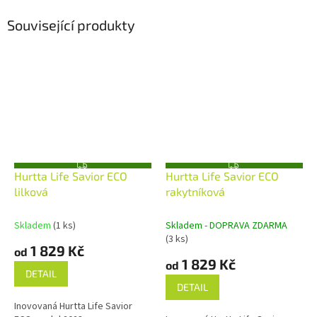
Související produkty
Z
Z
Hurtta Life Savior ECO
Hurtta Life Savior ECO
D
D
A
A
lilková
rakytníková
R
R
M
M
A
A
Skladem
(1 ks)
Skladem - DOPRAVA ZDARMA
(3 ks)
1 829 Kč
od
1 829 Kč
od
DETAIL
DETAIL
Inovovaná Hurtta Life Savior