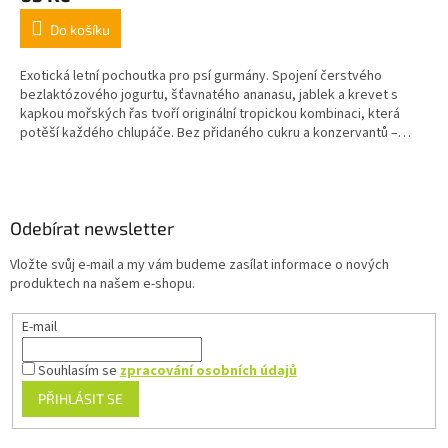
Do košíku
Exotická letní pochoutka pro psí gurmány. Spojení čerstvého
bezlaktózového jogurtu, šťavnatého ananasu, jablek a krevet s
kapkou mořských řas tvoří originální tropickou kombinaci, která
potěší každého chlupáče. Bez přidaného cukru a konzervantů –
ideální jako zdravý pamlsek mezi jídly.
Z
á
p
a
Odebírat newsletter
t
Vložte svůj e-mail a my vám budeme zasílat informace o nových
í
produktech na našem e-shopu.
E-mail
Souhlasím se
zpracování osobních údajů
PŘIHLÁSIT SE