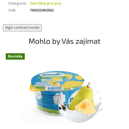
Kategorie
:
Zmrzlina pro psy
EAN
:
700153002561
High-contrast mode
Mohlo by Vás zajímat
Novinka