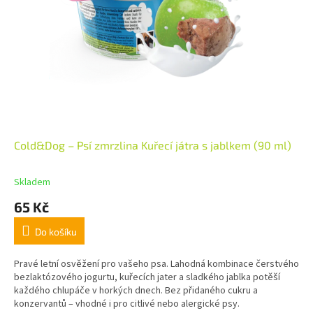
Cold&Dog – Psí zmrzlina Kuřecí játra s jablkem (90 ml)
Skladem
65 Kč
Do košíku
Pravé letní osvěžení pro vašeho psa. Lahodná kombinace čerstvého
bezlaktózového jogurtu, kuřecích jater a sladkého jablka potěší
každého chlupáče v horkých dnech. Bez přidaného cukru a
konzervantů – vhodné i pro citlivé nebo alergické psy.