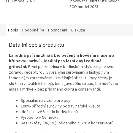
ECO model 2023
Inovovaná Hurtta Life Savior
ECO model 2023
Popis
Podobné (4)
Hodnocení
Diskuze
Detailní popis produktu
Lahodná psí zmrzlina s bio pečeným hovězím masem a
křupavou mrkví – ideální pro letní dny i rodinné
grilování.
První psí zmrzlina v berlínském stylu zaujme svou
zdravou recepturou, vybranými surovinami a láskyplným
řemeslným zpracováním. Osvěžující příchuť
Juicy Meaty
je
složena z kvalitních olejů, bio agávového sirupu, bio hovězího
masa a mrkve – bez přidaného cukru a konzervantů.
Speciálně navrženo pro psy
100% přírodní suroviny potravinářské kvality
Ideální osvěžení do horkých dnů
Vyrobeno v Německu
Bez laktózy (
<0,1 %
),
přidaného cukru a konzervantů