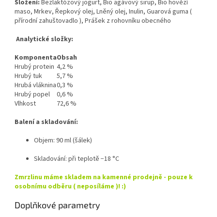
Složení:
Bezlaktózový jogurt,
Bio agávový sirup, Bio hovězí
maso, Mrkev,
Řepkový olej, Lněný olej, Inulin, Guarová guma (
přírodní zahuštovadlo ), Prášek z rohovníku obecného
Analytické složky:
Komponenta
Obsah
Hrubý protein
4,2 %
Hrubý tuk
5,7 %
Hrubá vláknina
0,3 %
Hrubý popel
0,6 %
Vlhkost
72,6 %
Balení a skladování:
Objem: 90 ml (šálek)
Skladování: při teplotě −18 °C
Zmrzlinu máme skladem na kamenné prodejně - pouze k
osobnímu odběru ( neposíláme )! :)
Doplňkové parametry