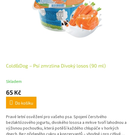
Cold&Dog – Psí zmrzlina Divoký losos (90 ml)
Skladem
65 Kč
Do košíku
Pravé letní osvěžení pro vašeho psa. Spojení čerstvého
bezlaktózového jogurtu, divokého lososa a mrkve tvoří lahodnou a
výživnou pochoutku, která potěší každého chlupáče v horkých
dnech. Bez přidaného cukru a konzervantů – vhodné i pro citlivé