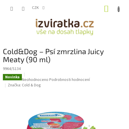
Přejít
NÁKUP
na
CZK
obsah
KOŠÍK
Cold&Dog – Psí zmrzlina Juicy
Meaty (90 ml)
9964/S134
Novinka
Průměrné
Neohodnoceno
Podrobnosti hodnocení
hodnocení
Značka:
Cold & Dog
produktu
je
0,0
z
5
hvězdiček.