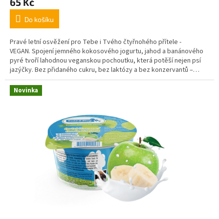
65 Kč
Do košíku
Pravé letní osvěžení pro Tebe i Tvého čtyřnohého přítele -
VEGAN. Spojení jemného kokosového jogurtu, jahod a banánového
pyré tvoří lahodnou veganskou pochoutku, která potěší nejen psí
jazýčky. Bez přidaného cukru, bez laktózy a bez konzervantů –
ideální i pro citlivé nebo alergické psy.
Novinka