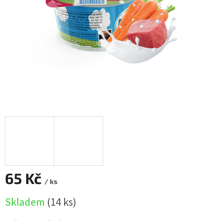
65 Kč
/ ks
Měrná
Skladem
(14 ks)
cena: