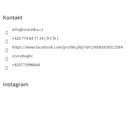
Kontakt
info
@
izviratka.cz
+420 774 64 77 34 ( 9-17h )
https://www.facebook.com/profile.php?id=100063830512584
izviratkajbc
+420773996644
Instagram