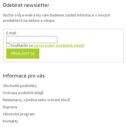
a
a
Odebírat newsletter
c
t
í
Vložte svůj e-mail a my vám budeme zasílat informace o nových
í
p
produktech na našem e-shopu.
r
v
E-mail
k
y
v
Souhlasím se
zpracování osobních údajů
ý
PŘIHLÁSIT SE
p
i
s
u
Informace pro vás
Obchodní podmínky
Ochrana osobních údajů
Reklamace, výměna nebo vrácení zboží
Doprava
Věrnostní program
Kontakty