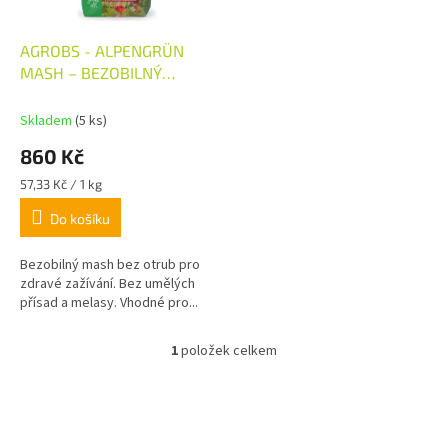
d
r
u
o
k
d
AGROBS - ALPENGRÜN
t
u
MASH – BEZOBILNÝ
ů
k
ALPSKÝ MASH 15kg
t
Skladem
(5 ks)
ů
860 Kč
Měrná
57,33 Kč / 1 kg
cena:
Do košíku
Bezobilný mash bez otrub pro
zdravé zažívání. Bez umělých
přísad a melasy. Vhodné pro...
1
položek celkem
O
v
l
Z
á
á
d
p