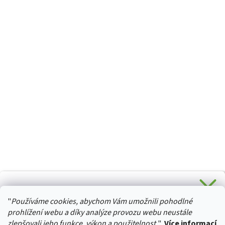
CHCETE SLEVU 5 % na Váš první nákup?
"
Používáme cookies, abychom Vám umožnili pohodlné
Stačí se přihlásit k odběru novinek z našeho obchodu a je
HURTTA-COLLECTION.CZ
Vaše :)
prohlížení webu a díky analýze provozu webu neustále
zlepšovali jeho funkce, výkon a použitelnost.
"
Více informací