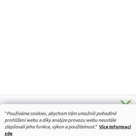
CHCETE SLEVU 5 % na Váš první nákup?
"
Používáme cookies, abychom Vám umožnili pohodlné
Stačí se přihlásit k odběru novinek z našeho obchodu a je
HURTTA-COLLECTION.CZ
Vaše :)
prohlížení webu a díky analýze provozu webu neustále
zlepšovali jeho funkce, výkon a použitelnost.
"
Více informací
zde