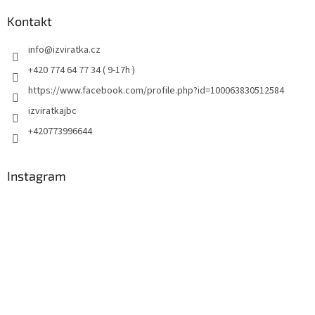
Kontakt
info
@
izviratka.cz
+420 774 64 77 34 ( 9-17h )
https://www.facebook.com/profile.php?id=100063830512584
izviratkajbc
+420773996644
Instagram