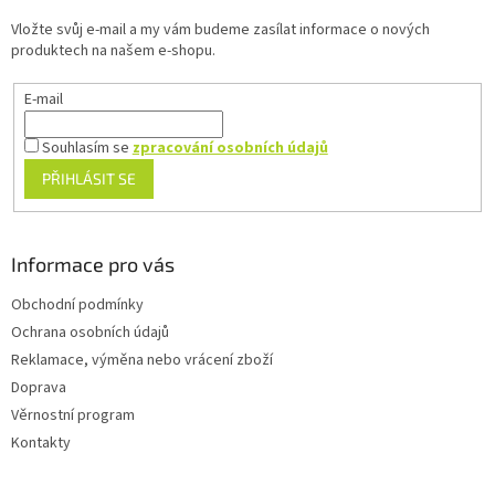
t
í
Vložte svůj e-mail a my vám budeme zasílat informace o nových
í
p
produktech na našem e-shopu.
r
v
E-mail
k
y
v
Souhlasím se
zpracování osobních údajů
ý
PŘIHLÁSIT SE
p
i
s
u
Informace pro vás
Obchodní podmínky
Ochrana osobních údajů
Reklamace, výměna nebo vrácení zboží
Doprava
Věrnostní program
Kontakty