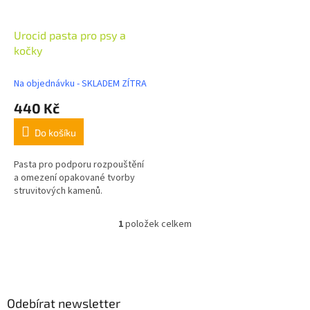
d
r
u
o
k
d
Urocid pasta pro psy a
t
u
kočky
ů
k
t
Na objednávku - SKLADEM ZÍTRA
ů
440 Kč
Do košíku
Pasta pro podporu rozpouštění
a omezení opakované tvorby
struvitových kamenů.
1
položek celkem
O
v
l
Z
á
á
d
p
a
a
Odebírat newsletter
c